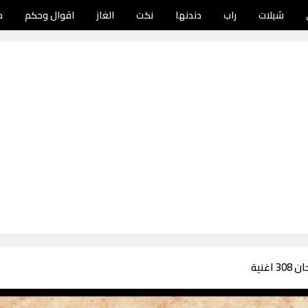
شيلات
راب
دندنها
نكت
الغاز
اقوال وحكم
د
اغنية