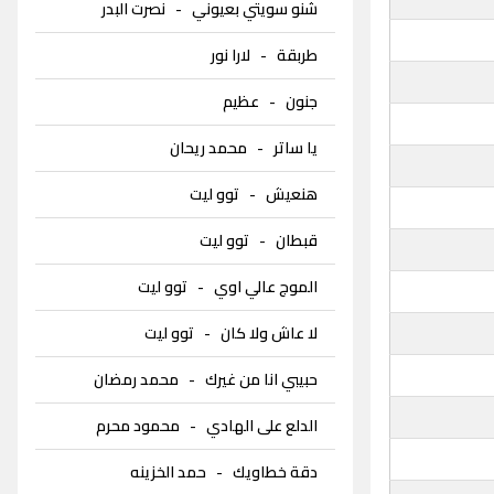
شنو سويتي بعيوني
-
نصرت البدر
طربقة
-
لارا نور
جنون
-
عظيم
يا ساتر
-
محمد ريحان
هنعيش
-
توو ليت
قبطان
-
توو ليت
الموج عالي اوي
-
توو ليت
لا عاش ولا كان
-
توو ليت
حبيبي انا من غيرك
-
محمد رمضان
الدلع على الهادي
-
محمود محرم
دقة خطاويك
-
حمد الخزينه