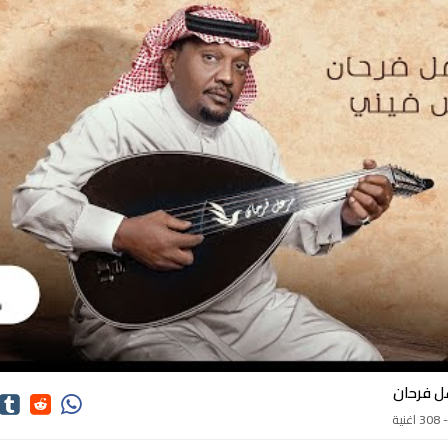
اغاني مزعل فرحان
ل فرحان
3 اغنية