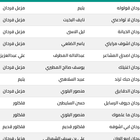
رحان قولوله
يتيم
مزعل فرحان
حان لا توادعني
نايف البخيت
مزعل فرحان
حان الخيانة
ليل الاسى
مزعل فرحان
رحان اشوف مرايتي
ياسر الضلعي
مزعل فرحان
رحان اصدق المشاعر
عبدالااله المطرف
علي عبدالعزيز
حان اغنيلك
يوسف صالح المطيري
مزعل فرحان
حان حبك ترند
عبيد السلاهبي
يتيم
رحان الدقايق
منصور البلوي
مزعل فرحان
رحان حروف الرسايل
حسن السليطين
فلكلور
رحان ما علموك
منصور البلوي
فلكلور
رحان ابي اشوفه
فلكلور قديم
فلكلور قديم
ان اربع الوان
علي بن سيف الشمراني
مزعل فرحان