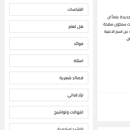
اقتباسات
ني مزعل فرحان Mizel Farhan songs القديمة والجديدة علماً ان
واسع حيث ستكون صفحة
هل تعلم
عن اسم الاغنية
ان
فوائد
اسئلة
قصائد شعرية
نزار قباني
ابتهالات وتواشيح
اناشيد اسلامية