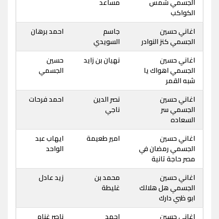
الجسمي شمس
مساعد
الكواكب
اغاني حسين
جاسم
احمد برهان
الجسمي كنز النوادر
السويدي
اغاني حسين
نهيان بن زايد
حسين
الجسمي اهواك يا
الجسمي
شبه القمر
اغاني حسين
نصر الدين
احمد فرحات
الجسمي سر
ناجي
السعاده
اغاني حسين
امير طعيمة
ايهاب عبد
الجسمي رمضان في
الواحد
مصر حاجة تانية
اغاني حسين
محمد بن
زيد عادل
الجسمي هل هلالك
غليطة
ابو ظبي دارك
اغاني حسين
احمد
ناصر غنام