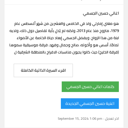
اغاني حسين الجسمي
هو مغني إمارتي ولد في الخامس والعشرين من شهر أغسطس عام
1979، متزوج منذ عام 2013، ولكنه لم يُدلِ بأية تفاصيل حول ذلك، ولديه
ابنة من هذا الزواج. ويفضل الجسمي إبعاد حياة الخاصة عن الأضواء
تمامًا. أسس هو وأخوته، صالح وجمال وفهد، فرقة موسيقية سموها
(فرقة الخليج) حيث كانوا يحيون مناسبات الافراح بالمنطقة الشرقية ل
اقرء السيرة الذاتية الكاملة
كلمات اغاني حسين الجسمي
اغنية حسين الجسمي الجديدة
اخر تعديل : September 15, 2024 1:06 pm