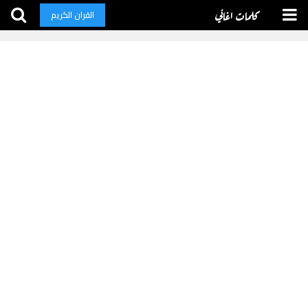
كلمات اغاني
القران الكريم