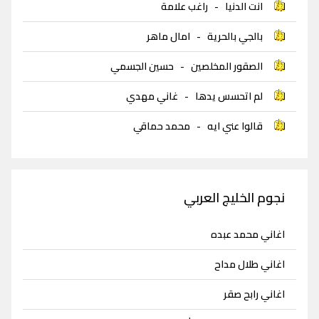
انت الدنيا
-
راغب علامة
بالجي بالحرية
-
امال ماهر
الصقور المخلصين
-
حسين الجسمي
لم اتحسس يدها
-
غاني مهدي
قالوا عني ايه
-
محمد حماقي
نجوم الخليج العربي
اغاني محمد عبده
اغاني طلال مداح
اغاني رابح صقر