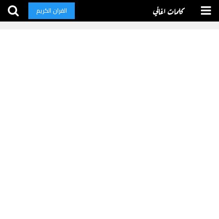
كلمات اغاني
القران الكريم