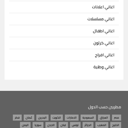
اغاني اعلانات
اغاني مسلسلات
اغاني اطفال
اغاني كرتون
اغاني افراح
اغاني وطنية
مطربين حسب الدول
مصر
العراق
السعودية
الامارات
الكويت
البحرين
عُمان
قطر
الخليج
المغرب
الجزائر
تونس
لبنان
الاردن
سوريا
اليمن