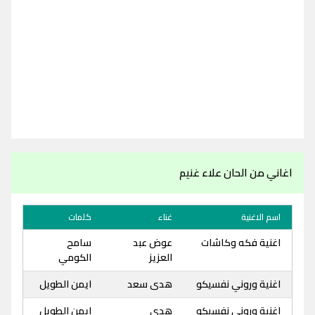
اغاني من الحان علاء غنيم
اسم الاغنية
غناء
كلمات
اغنية فكه وكاشات
عوض عبد
سامح
العزيز
الكومي
اغنية وروني نفسيكو
هدى سعد
ايمن الطويل
اغنية وروني نفسيكو
هدى
ايمن الطويل