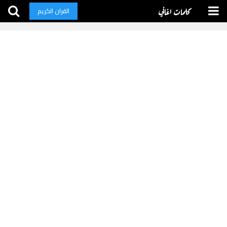
كلمات اغاني
القران الكريم