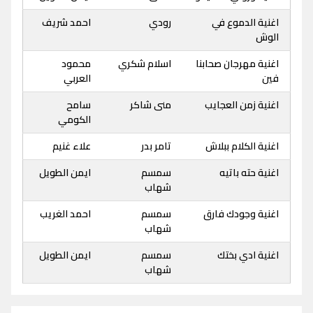
اغنية الدموع في
رودي
احمد شريف
الوش
اغنية مهرجان صحابنا
اسلام شكري
محمود
فين
العربي
اغنية زمن العجايب
منى شاكر
سامح
الكومي
اغنية الكلام ببلاش
تامر بدر
علاء غنيم
اغنية حته باتيه
سمسم
ايمن الطويل
شهاب
اغنية وجودك فارق
سمسم
احمد الغريب
شهاب
اغنية ادي بختك
سمسم
ايمن الطويل
شهاب