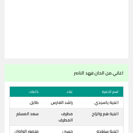
اغاني من الحان فهد الناصر
اسم الاغنية
غناء
كلمات
اغنية ياسيدي
راشد الفارس
طايل
اغنية هم وانزاح
مطرف
سعد المسلم
المطرف
اغنية سنغدو
حسين
منصور الواوان