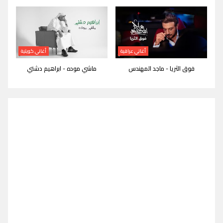
أغاني عراقية
أغاني كويتية
فوق الثريا - ماجد المهندس
ماشي موده - ابراهيم دشتي