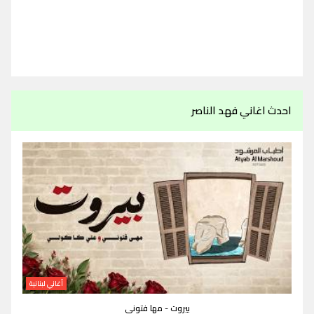
احدث اغاني فهد الناصر
أغاني لبنانية
بيروت - مها فتوني