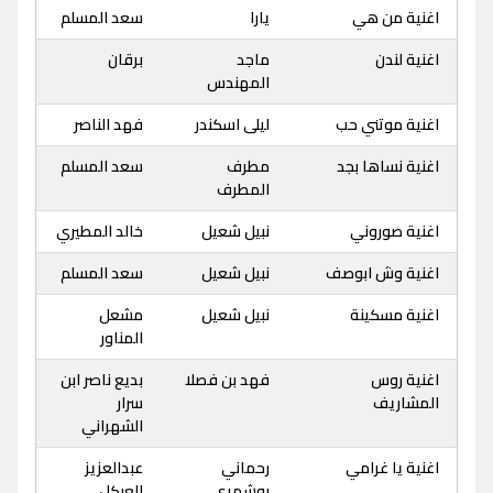
اغنية من هي
يارا
سعد المسلم
اغنية لندن
ماجد
برقان
المهندس
اغنية موتني حب
ليلى اسكندر
فهد الناصر
اغنية نساها بجد
مطرف
سعد المسلم
المطرف
اغنية صوروني
نبيل شعيل
خالد المطيري
اغنية وش ابوصف
نبيل شعيل
سعد المسلم
اغنية مسكينة
نبيل شعيل
مشعل
المناور
اغنية روس
فهد بن فصلا
بديع ناصر ابن
المشاريف
سرار
الشهراني
اغنية يا غرامي
رحماني
عبدالعزيز
بوشهري
العبكل