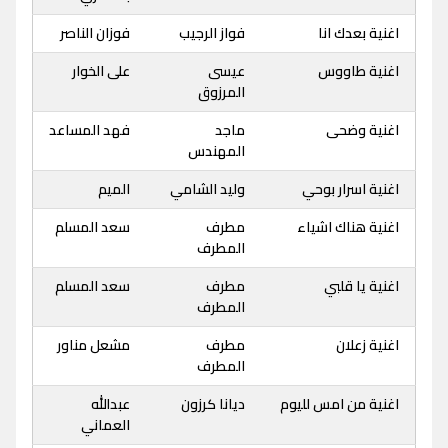
اغنية بعدك انا
فواز الرجيب
فوزان الناصر
اغنية طاووس
عيسى
على الخوار
المرزوق
اغنية وضحى
ماجد
فهد المساعد
المهندس
اغنية اسرار بوحي
وليد الشامي
الميم
اغنية هناك اشياء
مطرف
سعد المسلم
المطرف
اغنية يا قلبي
مطرف
سعد المسلم
المطرف
اغنية زعلان
مطرف
مشعل مناور
المطرف
اغنية من امس لليوم
ديانا كرزون
عبدالله
العماني