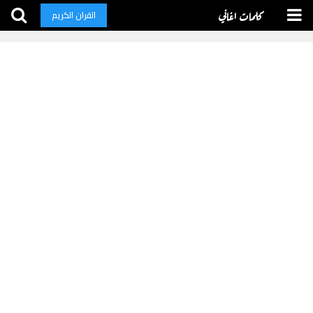
كلمات اغاني
القران الكريم