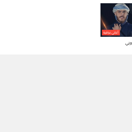
أغاني عراقية
رني