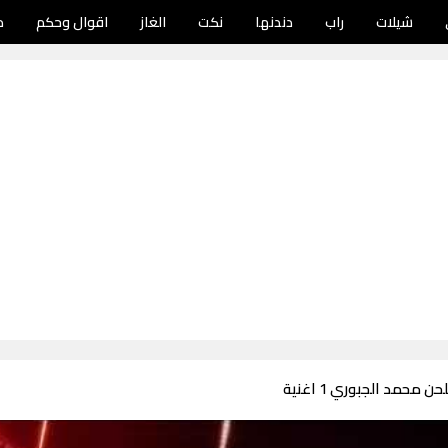
شيلات
راب
دندنها
نكت
الغاز
اقوال وحكم
د
 محمد الجبوري 1 اغنية