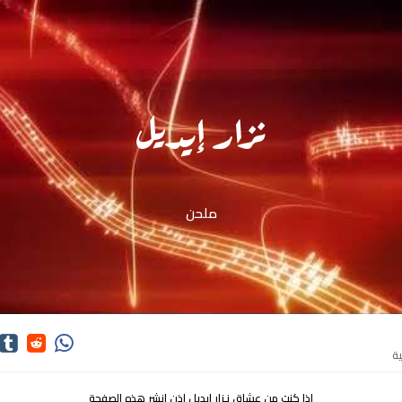
نـزار إيديل
ملحن
اذا كنت من عشاق نـزار إيديل اذن انشر هذه الصفحة