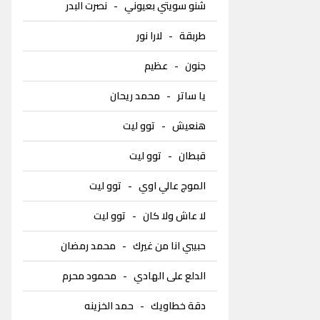
شنو سويتي بعيوني
-
نصرت البدر
طربقة
-
لارا نور
جنون
-
عظيم
يا ساتر
-
محمد ريحان
هنعيش
-
توو ليت
قبطان
-
توو ليت
الموج عالي اوي
-
توو ليت
لا عاش ولا كان
-
توو ليت
حبيبي انا من غيرك
-
محمد رمضان
الدلع على الهادي
-
محمود محرم
دقة خطاويك
-
حمد الخزينه