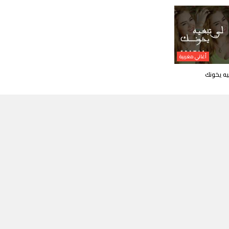
أغاني مغربية
غيه يخونك