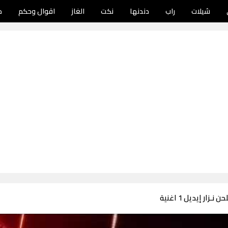
شيلات
راب
دندنها
نكت
الغاز
اقوال وحكم
د
زار إيديل 1 اغنية