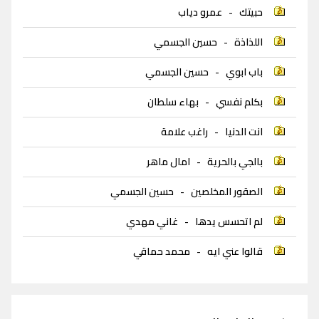
حبيتك
-
عمرو دياب
اللذاذة
-
حسين الجسمي
باب ابوي
-
حسين الجسمي
بكلم نفسي
-
بهاء سلطان
انت الدنيا
-
راغب علامة
بالجي بالحرية
-
امال ماهر
الصقور المخلصين
-
حسين الجسمي
لم اتحسس يدها
-
غاني مهدي
قالوا عني ايه
-
محمد حماقي