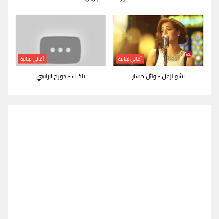
أغاني لبنانية
أغاني لبنانية
لشو نزعل - وائل جسار
ياذيب - جورج الراسي