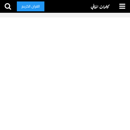
كلمات اغاني
القران الكريم