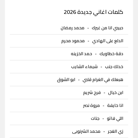
كلمات اغاني جديدة 2026
حبيبي انا من غيرك
-
محمد رمضان
الدلع على الهادي
-
محمود محرم
دقة خطاويك
-
حمد الخزينه
خدلك جنب
-
شيماء الشايب
هبعلك في الغرام قلبي
-
ابو الشوق
ابن خيال
-
فرح شريم
انا خايفة
-
مروة نصر
اللي فاتو
-
جنات
زي الغجر
-
محمد الشرنوبى