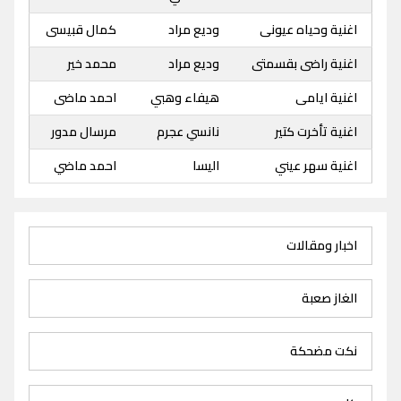
اغنية وحياه عيونى
وديع مراد
كمال قبيسى
اغنية راضى بقسمتى
وديع مراد
محمد خير
اغنية ايامى
هيفاء وهبي
احمد ماضى
اغنية تأخرت كتير
نانسي عجرم
مرسال مدور
اغنية سهر عيني
اليسا
احمد ماضي
اخبار ومقالات
الغاز صعبة
نكت مضحكة