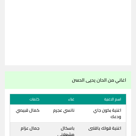
اغاني من الحان يحيى الحسن
اسم الاغنية
غناء
كلمات
اغنية بكون جاي
نانسي عجرم
كمال قبيصي
ودعك
اغنية قولك ياقلبى
باسكال
جمال عزام
مشعلاني