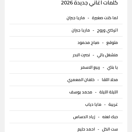
كلمات اغاني جديدة 2026
لما كنت صغيرة
-
ماريا جبران
اتركني وروح
-
ماريا جبران
متوقع
-
صباح محمود
منشغل بالي
-
نصرت البدر
يا بنتي
-
ربيع الاسمر
محلا اللقا
-
خلفان المعمري
الليلة الليلة
-
محمد يوسف
غريبة
-
مايا دياب
حبك لعنه
-
زياد الدساس
ست الكل
-
احمد حليم