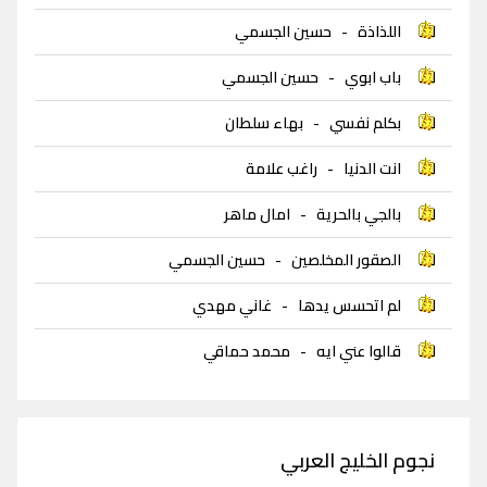
اللذاذة
-
حسين الجسمي
باب ابوي
-
حسين الجسمي
بكلم نفسي
-
بهاء سلطان
انت الدنيا
-
راغب علامة
بالجي بالحرية
-
امال ماهر
الصقور المخلصين
-
حسين الجسمي
لم اتحسس يدها
-
غاني مهدي
قالوا عني ايه
-
محمد حماقي
نجوم الخليج العربي