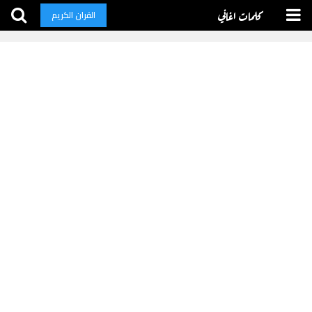
كلمات اغاني
القران الكريم