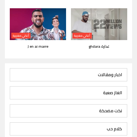
أغاني مغربية
أغاني مغربية
غدارة ghdara
J en ai marre
اخبار ومقالات
الغاز صعبة
نكت مضحكة
كلام حب