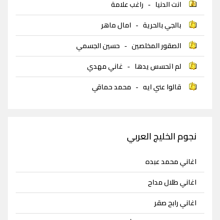
انت الدنيا
-
راغب علامة
بالجي بالحرية
-
امال ماهر
الصقور المخلصين
-
حسين الجسمي
لم اتحسس يدها
-
غاني مهدي
قالوا عني ايه
-
محمد حماقي
نجوم الخليج العربي
اغاني محمد عبده
اغاني طلال مداح
اغاني رابح صقر