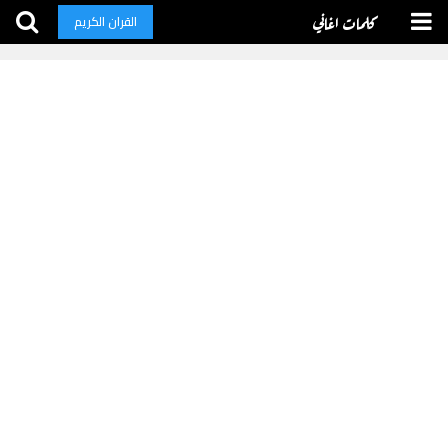
كلمات اغاني
القران الكريم