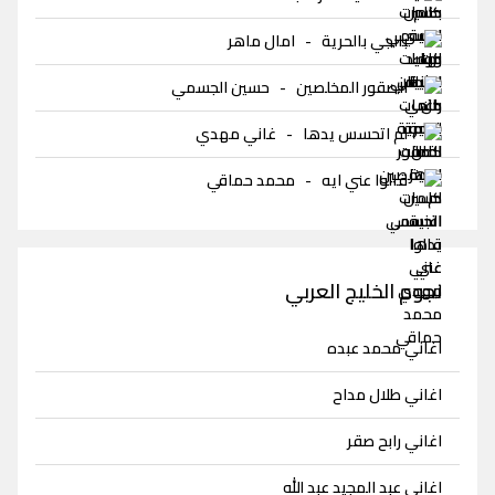
بالجي بالحرية
-
امال ماهر
الصقور المخلصين
-
حسين الجسمي
لم اتحسس يدها
-
غاني مهدي
قالوا عني ايه
-
محمد حماقي
نجوم الخليج العربي
اغاني محمد عبده
اغاني طلال مداح
اغاني رابح صقر
اغاني عبد المجيد عبد الله