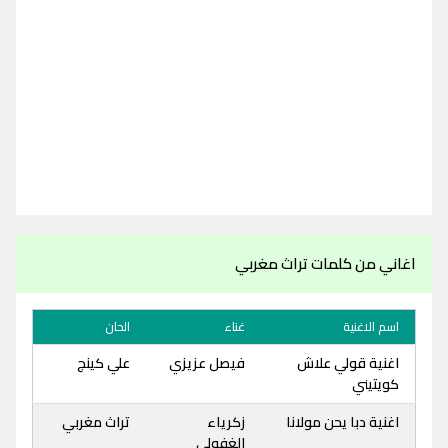
اغاني من كلمات تراث مغربي
اسم الاغنية
غناء
الحان
اغنية قولي علاش
فيصل عزيزي
علي كينج
كويتيني
اغنية دبا يحن مولانا
زكرياء
تراث مغربي
الغفولي