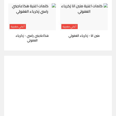
أغاني مغربية
أغاني مغربية
منين انا - زكرياء الغفولي
هكاعاجبني راسي - زكرياء
الغفولي