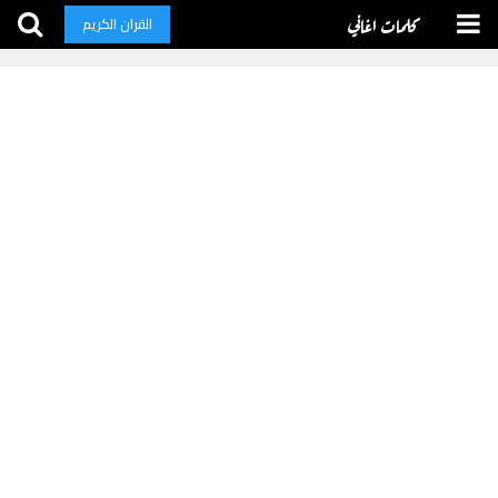
كلمات اغاني
القران الكريم