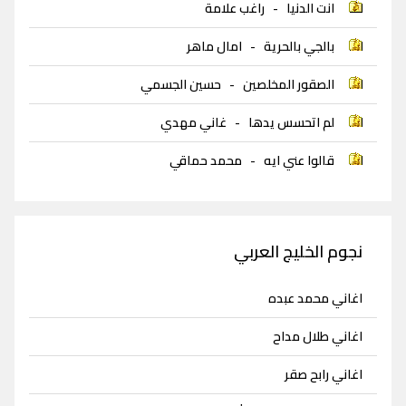
انت الدنيا
-
راغب علامة
بالجي بالحرية
-
امال ماهر
الصقور المخلصين
-
حسين الجسمي
لم اتحسس يدها
-
غاني مهدي
قالوا عني ايه
-
محمد حماقي
نجوم الخليج العربي
اغاني محمد عبده
اغاني طلال مداح
اغاني رابح صقر