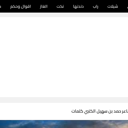
شيلات
راب
دندنها
نكت
الغاز
اقوال وحكم
د
اعر حمد بن سهيل الكتبي كلمات