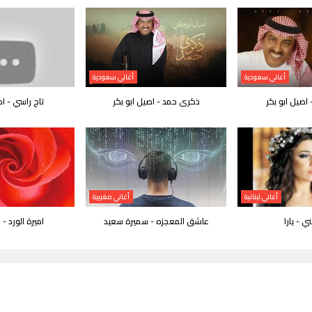
أغاني سعودية
أغاني سعودية
- اصيل ابو بكر
ذكرى حمد - اصيل ابو بكر
تاج راسي - اص
أغاني لبنانية
أغاني مغربية
ي - يارا
عاشق المعجزه - سميرة سعيد
اميرة الورد -