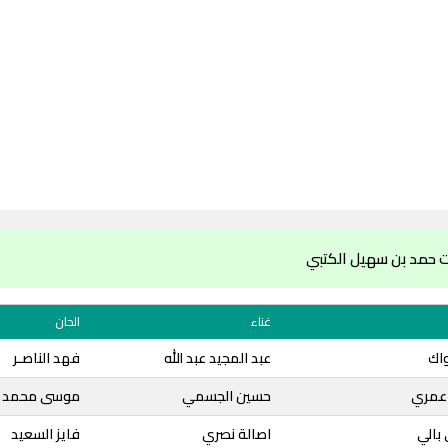
 حمد بن سهيل الكتبي
غناء
الحان
واك
عبد المجيد عبد الله
فهد الناصـر
 عمري
حسين الجسمي
موسى محمد
 بالي
اصالة نصري
فايز السعيد