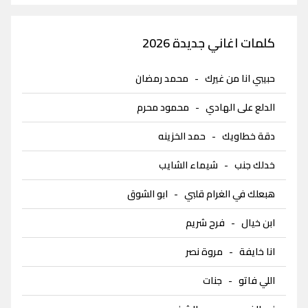
كلمات اغاني جديدة 2026
حبيبي انا من غيرك
-
محمد رمضان
الدلع على الهادي
-
محمود محرم
دقة خطاويك
-
حمد الخزينه
خدلك جنب
-
شيماء الشايب
هبعلك في الغرام قلبي
-
ابو الشوق
ابن خيال
-
فرح شريم
انا خايفة
-
مروة نصر
اللي فاتو
-
جنات