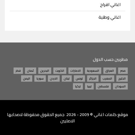
اغاني افراح
اغاني وطنية
مطربين حسب الدول
مصر
العراق
السعودية
الامارات
الكويت
البحرين
عُمان
قطر
الخليج
المغرب
الجزائر
تونس
لبنان
الاردن
سوريا
اليمن
السودان
فلسطين
ليبيا
تركيا
موقع
كلمات اغاني
© 2009 - 2026 جميع الحقوق محفوظة لاصحابها
الاصليين