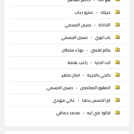
حبيتك
-
عمرو دياب
اللذاذة
-
حسين الجسمي
باب ابوي
-
حسين الجسمي
بكلم نفسي
-
بهاء سلطان
انت الدنيا
-
راغب علامة
بالجي بالحرية
-
امال ماهر
الصقور المخلصين
-
حسين الجسمي
لم اتحسس يدها
-
غاني مهدي
قالوا عني ايه
-
محمد حماقي