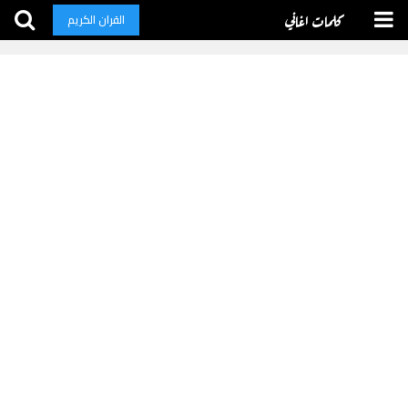
كلمات اغاني
القران الكريم