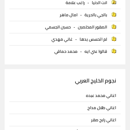
انت الدنيا
-
راغب علامة
بالجي بالحرية
-
امال ماهر
الصقور المخلصين
-
حسين الجسمي
لم اتحسس يدها
-
غاني مهدي
قالوا عني ايه
-
محمد حماقي
نجوم الخليج العربي
اغاني محمد عبده
اغاني طلال مداح
اغاني رابح صقر