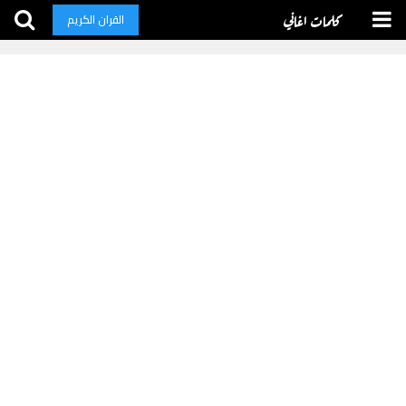
كلمات اغاني
القران الكريم