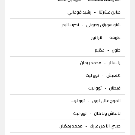
صاين عشرتنا
-
رشيد فوعاني
شنو سويتي بعيوني
-
نصرت البدر
طربقة
-
لارا نور
جنون
-
عظيم
يا ساتر
-
محمد ريحان
هنعيش
-
توو ليت
قبطان
-
توو ليت
الموج عالي اوي
-
توو ليت
لا عاش ولا كان
-
توو ليت
حبيبي انا من غيرك
-
محمد رمضان