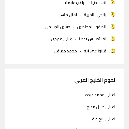
انت الدنيا
-
راغب علامة
بالجي بالحرية
-
امال ماهر
الصقور المخلصين
-
حسين الجسمي
لم اتحسس يدها
-
غاني مهدي
قالوا عني ايه
-
محمد حماقي
نجوم الخليج العربي
اغاني محمد عبده
اغاني طلال مداح
اغاني رابح صقر