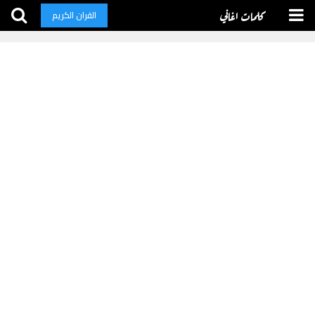
كلمات اغاني
القران الكريم