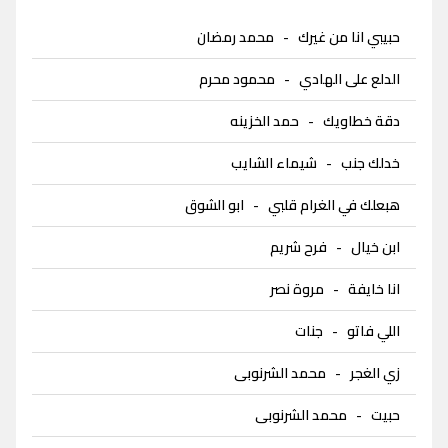
حبيبي انا من غيرك
-
محمد رمضان
الدلع على الهادي
-
محمود محرم
دقة خطاويك
-
حمد الخزينه
خدلك جنب
-
شيماء الشايب
هبعلك في الغرام قلبي
-
ابو الشوق
ابن خيال
-
فرح شريم
انا خايفة
-
مروة نصر
اللي فاتو
-
جنات
زي الغجر
-
محمد الشرنوبى
حبيت
-
محمد الشرنوبى