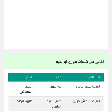
اغاني من كلمات فوزي ابراهيم
اسم الاغنية
غناء
الحان
اغنية سيد الناس
نور مهنا
امجد
العطافي
اغنية انا مش حزين
حلمى عبد
طارق فؤاد
الباقى