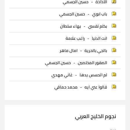
اللذاذة
-
حسين الجسمي
باب ابوي
-
حسين الجسمي
بكلم نفسي
-
بهاء سلطان
انت الدنيا
-
راغب علامة
بالجي بالحرية
-
امال ماهر
الصقور المخلصين
-
حسين الجسمي
لم اتحسس يدها
-
غاني مهدي
قالوا عني ايه
-
محمد حماقي
نجوم الخليج العربي