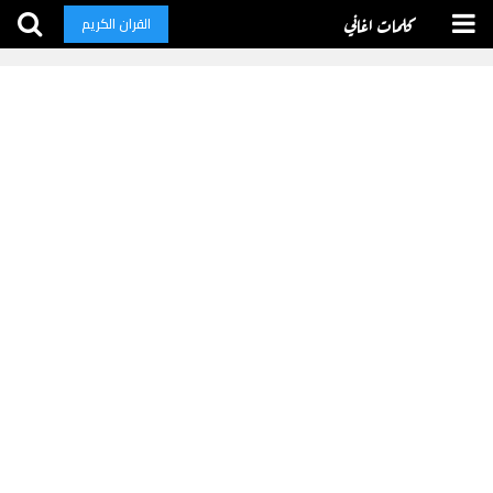
كلمات اغاني
القران الكريم