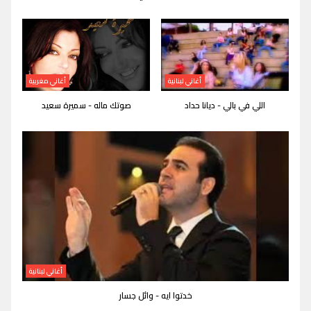
أغاني لبنانية
أغاني مغربية
اللي في بالي - ديانا حداد
صوتك ماله - سميرة سعيد
أغاني لبنانية
خدتوا ايه - وائل جسار