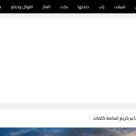
شيلات
راب
دندنها
نكت
الغاز
اقوال وحكم
د
اعر كريم اسامة كلمات