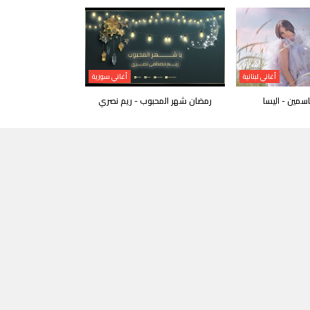
أغاني لبنانية
أغاني سورية
اسمين - اليسا
رمضان شهر المحبوب - ريم نصري