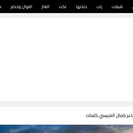
شيلات
راب
دندنها
نكت
الغاز
اقوال وحكم
د
اعر كمال القبيسي كلمات