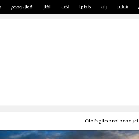
شيلات
راب
دندنها
نكت
الغاز
اقوال وحكم
د
اعر محمد احمد صالح كلمات