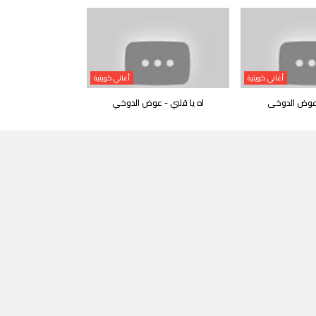
أغاني كويتية
أغاني كويتية
 عوض الدوخى
اه يا قلبي - عوض الدوخي