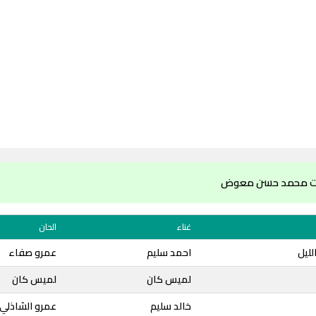
ات محمد حسن معوض
غناء
الحان
لليل
احمد سليم
عمرو صفاء
لميس كان
لميس كان
خالد سليم
عمرو الشاذلي