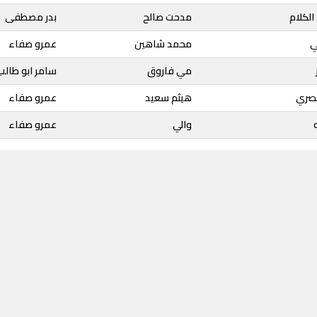
الكلام
مدحت صالح
بدر مصطفى
ي
محمد شاهين
عمرو صفاء
مي فاروق
سامر ابو طالب
مصري
هيثم سعيد
عمرو صفاء
والي
عمرو صفاء