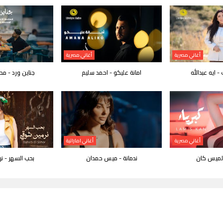
أغاني مصرية
أغاني مصرية
 ايه عبدالله
امانة عليكو - احمد سليم
جناين ورد - م
أغاني مصرية
أغاني اماراتية
 لميس كان
ندمانة - ميس حمدان
بحب السهر - 