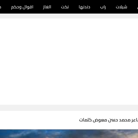
شيلات
راب
دندنها
نكت
الغاز
اقوال وحكم
د
شاعر محمد حسن معوض كلمات