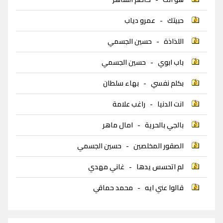
حبيتك
-
عمرو دياب
اللذاذة
-
حسين الجسمي
باب ابوي
-
حسين الجسمي
بكلم نفسي
-
بهاء سلطان
انت الدنيا
-
راغب علامة
بالجي بالحرية
-
امال ماهر
الصقور المخلصين
-
حسين الجسمي
لم اتحسس يدها
-
غاني مهدي
قالوا عني ايه
-
محمد حماقي