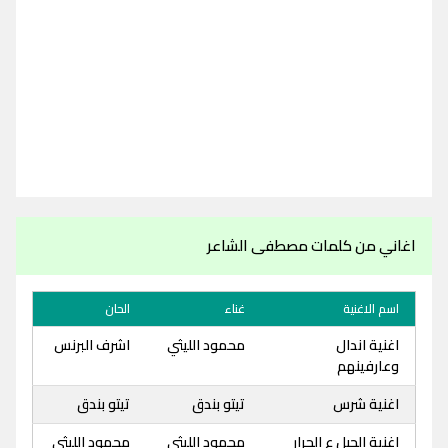
اغاني من كلمات مصطفى الشاعر
اسم الاغنية
غناء
الحان
اغنية اندال
محمود الليثي
اشرف البرنس
وعارفينهم
اغنية شرس
تيتو بندق
تيتو بندق
اغنية الحبل ع الجرار
محمود الليثي
محمود الليثي