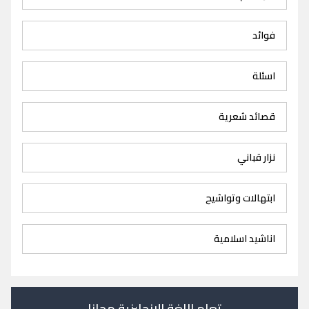
فوائد
اسئلة
قصائد شعرية
نزار قباني
ابتهالات وتواشيح
اناشيد اسلامية
تعلم اللغة الانجليزية مجانا