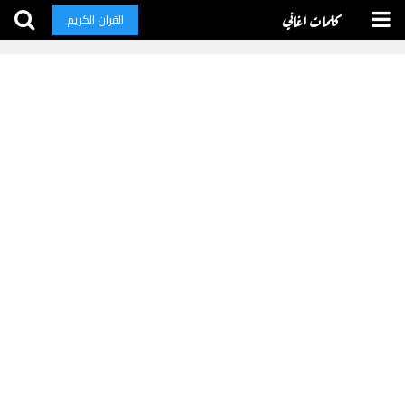
كلمات اغاني
القران الكريم