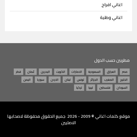
اغاني افراح
اغاني وطنية
مطربين حسب الدول
مصر
العراق
السعودية
الامارات
الكويت
البحرين
عُمان
قطر
الخليج
المغرب
الجزائر
تونس
لبنان
الاردن
سوريا
اليمن
السودان
فلسطين
ليبيا
تركيا
موقع
كلمات اغاني
© 2009 - 2026 جميع الحقوق محفوظة لاصحابها
الاصليين