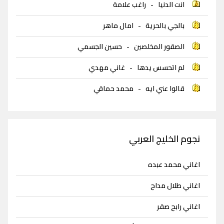
انت الدنيا
-
راغب علامة
بالجي بالحرية
-
امال ماهر
الصقور المخلصين
-
حسين الجسمي
لم اتحسس يدها
-
غاني مهدي
قالوا عني ايه
-
محمد حماقي
نجوم الخليج العربي
اغاني محمد عبده
اغاني طلال مداح
اغاني رابح صقر