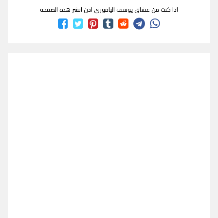
اذا كنت من عشاق يوسف الياموري اذن انشر هذه الصفحة