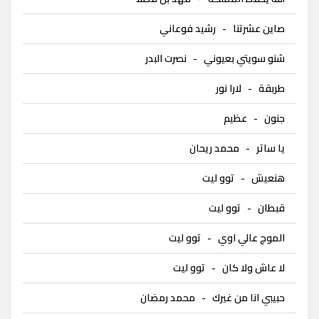
صاين عشرتنا
-
رشيد فوعاني
شنو سويتي بعيوني
-
نصرت البدر
طربقة
-
لارا نور
جنون
-
عظيم
يا ساتر
-
محمد ريحان
هنعيش
-
توو ليت
قبطان
-
توو ليت
الموج عالي اوي
-
توو ليت
لا عاش ولا كان
-
توو ليت
حبيبي انا من غيرك
-
محمد رمضان