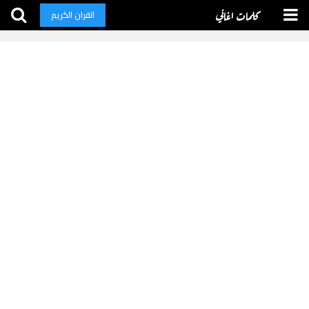
كلمات اغاني
القران الكريم