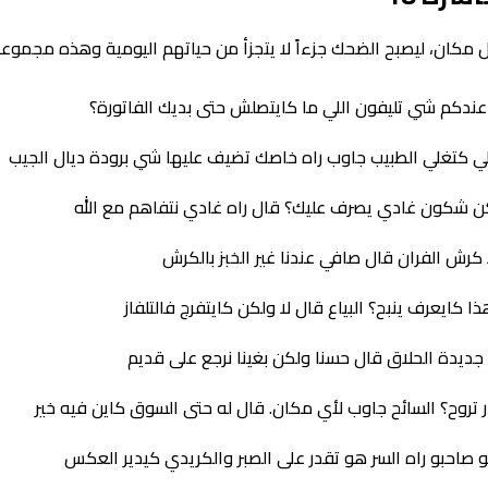
 مكان، ليصبح الضحك جزءاً لا يتجزأ من حياتهم اليومية وهذه مجموع
 عندكم شي تليفون اللي ما كايتصلش حتى بديك الفاتورة؟
لي كتغلي الطبيب جاوب راه خاصك تضيف عليها شي برودة ديال الجيب
ولكن شكون غادي يصرف عليك؟ قال راه غادي نتفاهم مع الله
 كرش الفران قال صافي عندنا غير الخبز بالكرش
 كايعرف ينبح؟ البياع قال لا ولكن كايتفرج فالتلفاز
 جديدة الحلاق قال حسنا ولكن بغينا نرجع على قديم
تروح؟ السائح جاوب لأي مكان. قال له حتى السوق كاين فيه خير
و صاحبو راه السر هو تقدر على الصبر والكريدي كيدير العكس