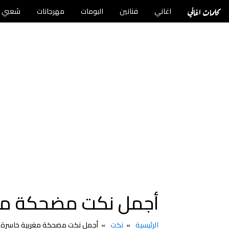
كلمات اغاني
اغاني
فنانين
البومات
مهرجانات
شعبي
أجمل نكت مضحكة مغربية خاسرة +18ن
الرئيسية
نكت
أجمل نكت مضحكة مغربية خاسرة +18نكت بالدارجة المغرب