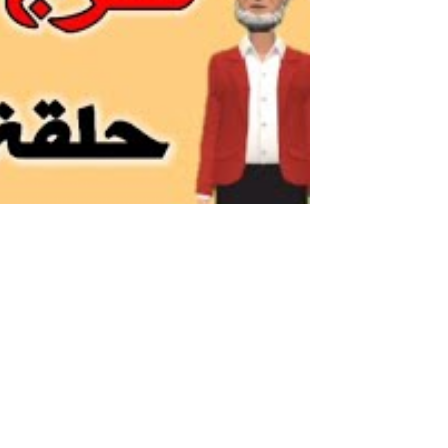
أجمل نكت مضحكة مغربية خاسرة +18نكت بالدارجة المغربية