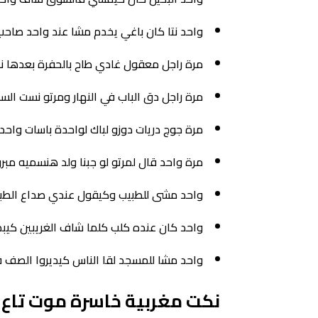
واحد نتا كان باغي يخدم مشا عند واحد صاح
مرة راجل معقول غادي طاح بالحفرة بعدها 
مرة راجل دق الباب في النهار ومرتو نست السا
مرة جوج دريات دوزو لباك لواحدة باسات واحد
مرة واحد قال لمرتو لو جبنا ولد هنسميه مب
واحد مشى للطبيب وكيقول عندي صداع الطبيب
واحد كان عنده كلب كلما شاف الغريبين كيبد
واحد مشا للمسجد لقا الناس كيديروا الصف قا
نكت مغربية خاسرة موت تاع