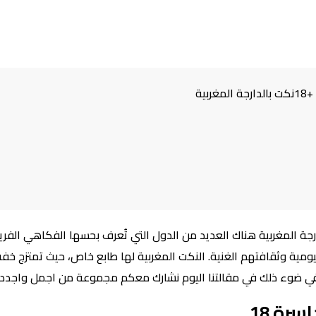
ية
حكة مغربية خاسرة +18نكت بالدارجة المغربية هناك العديد من الدول التي تُعرف بحسها الف
يومية وثقافتهم الغنية. النكت المغربية لها طابع خاص، حيث تمتزج خف
ي ضوء ذلك في مقالتنا اليوم نشارك معكم مجموعة من اجمل واجدد 
رة 18