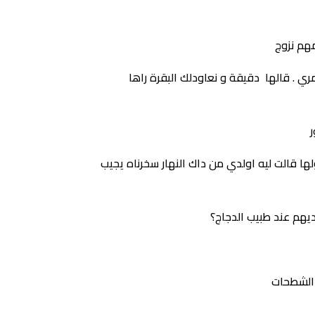
مهم نزوج
مري . قالها دقيقة و نعاودلك البقرة راها
 قالت ليه اولدي من داك النهار سخرناه يجيب
ديهم عند طبيب الدجاج؟
 الشطحات