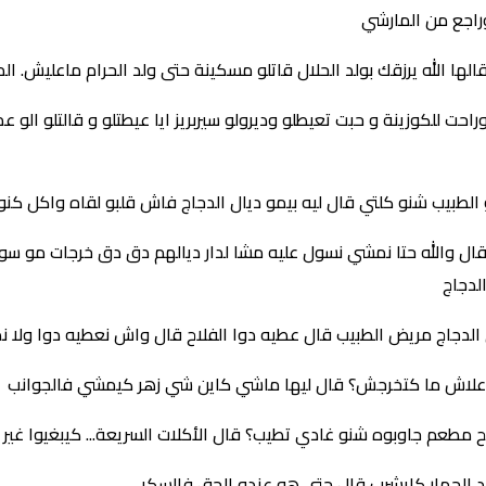
وراجع من المارشي
قالها الله يرزقك بولد الحلال قاتلو مسكينة حتى ولد الحرام ماعليش. ال
راحت للكوزينة و حبت تعيطلو وديرولو سيربريز ايا عيطتلو و قالتلو الو ع
لطبيب شنو كلتي قال ليه بيمو ديال الدجاج فاش قلبو لقاه واكل كنور
 والله حتا نمشي نسول عليه مشا لدار ديالهم دق دق خرجات مو سولها
لدجاج
 الدجاج مريض الطبيب قال عطيه دوا الفلاح قال واش نعطيه دوا ولا ن
ه علاش ما كتخرجش؟ قال ليها ماشي كاين شي زهر كيمشي فالجوانب
مطعم جاوبوه شنو غادي تطيب؟ قال الأكلات السريعة... كيبغيوا غير
الحمار كايشرب قال حتى هو عندو الحق فالسكر