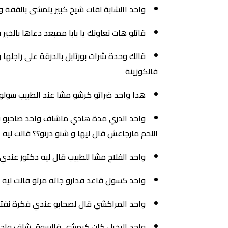
واحد االشابة لقات شيخ كبير يتمشى بالقفة 
قاتلو هات نعاونك يا بابا ممبعد دعاها بالخير 
قالك وحدة شرات بورتابل بالدرقة على راجلها و
فالكوزينة
هدا واحد ضراتو كرشو مشا عند الطبيب سولو ا
واحد الدري مدة هادي ماشاف واحد صاحبو قال
اللحم مارجاعش قال ليها و شنو درتو؟؟ قالت ليه ا
واحد الفلاح مشا للطبيب قال ليه دكتور عندي
واحد كسول قاعد فدارو جاته مرتو قالت لي
واحد المراكشي قال لصحابو عندي فكرة نفتح 
واحد البخيل كان كيمشي فالسوق شاف واحد 