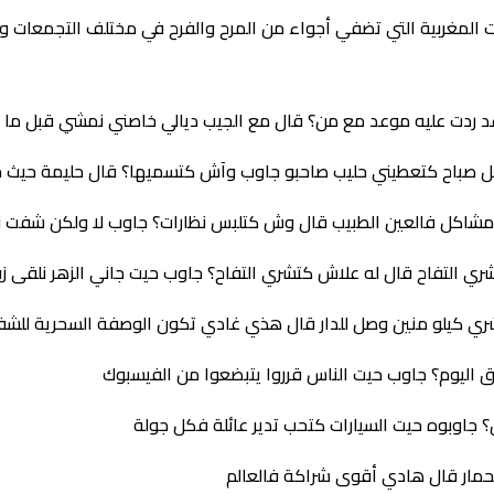
 المغربية التي تضفي أجواء من المرح والفرح في مختلف التجمعات وت
عد ردت عليه موعد مع من؟ قال مع الجيب ديالي خاصني نمشي قبل ما ي
 كل صباح كتعطيني حليب صاحبو جاوب وآش كتسميها؟ قال حليمة حيث 
 مشاكل فالعين الطبيب قال وش كتلبس نظارات؟ جاوب لا ولكن شفت 
ري التفاح قال له علاش كتشري التفاح؟ جاوب حيت جاني الزهر نلقى ز
شري كيلو منين وصل للدار قال هذي غادي تكون الوصفة السحرية للشف
اليوم؟ جاوب حيت الناس قرروا يتبضعوا من الفيسبوك
 جاوبوه حيت السيارات كتحب تدير عائلة فكل جولة
حمار قال هادي أقوى شراكة فالعالم