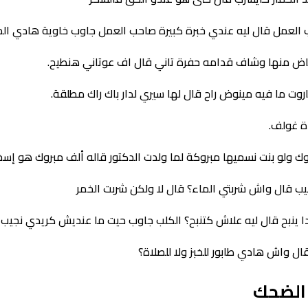
ب العمل قال ليه عندي خبرة كبيرة صاحب العمل جاوب خاوية هادي ا
ناض منها وشاف قدامه حفرة تاني قال اف عوتاني هنطيح.
روت ما فيه مينوض راح قال لها سيري لدار باك راك مطلقة.
ة غولف.
روك ولو بنت نسميها مبروكة لما ولدت الدكتور قاله ألف مبروك هو إس
 قال واش شربتي الماء؟ قال لا ولكن شربت الخمر
ا ينبح قال ليه علاش كتنبح؟ الكلب جاوب حيت ما عنديش كريدي نجيب 
ل واش هادي طابور للخبز ولا للصلاة؟
 الضحك