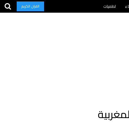
اء
لطميات
القران الكريم