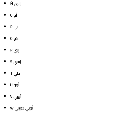
Ñ إنيي
O أو
P بي
Q كو
R إري
S إسي
T طي
U أوو
V أوبي
W أوبي دوبلي