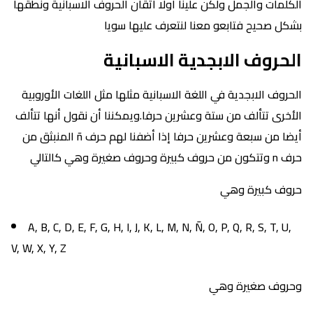
الكلمات والجمل ولكن علينا اولا اتقان الحروف الاسبانية ونطقها
بشكل صحيح فتابعو معنا لنتعرف عليها سويا
الحروف الابجدية الاسبانية
الحروف الابجدية في اللغة الاسبانية مثلها مثل اللغات الأوروبية
الأخرى تتألف من ستة وعشرين حرفا.ويمكننا أن نقول أنها تتألف
أيضا من سبعة وعشرين حرفا إذا أضفنا لهم حرف ñ المنبثق من
حرف n وتتكون من حروف كبيرة وحروف صغيرة وهي كالتالي
حروف كبيرة وهي
A, B, C, D, E, F, G, H, I, J, K, L, M, N, Ñ, O, P, Q, R, S, T, U,
V, W, X, Y, Z
وحروف صغيرة وهي