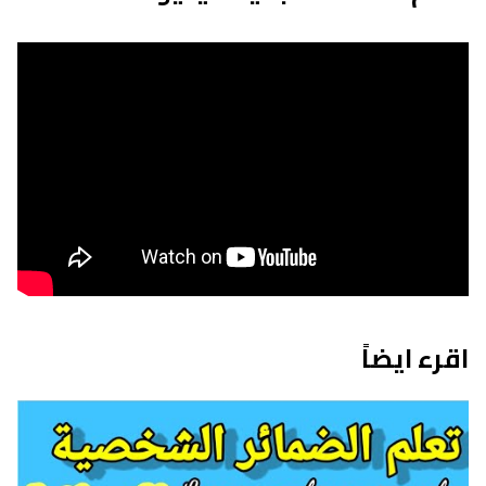
اقرء ايضاً