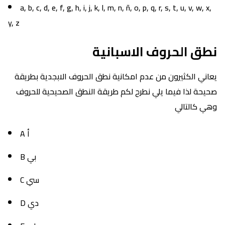
a, b, c, d, e, f, g, h, i, j, k, l, m, n, ñ, o, p, q, r, s, t, u, v, w, x,
y, z
نطق الحروف الاسبانية
يعاني الكثيرون من عدم امكانية نطق الحروف الابجدية بطريقة
صحيحة لذا فيما يلي نطرح لكم طريقة النطق الصحيحية للحروف
وهي كالتالي
A أ
B بي
C سي
D دي