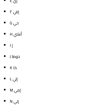
E إي
F إفي
G خي
H أتشي
I إ
J خوطا
K كا
L إلي
M إمي
N إني