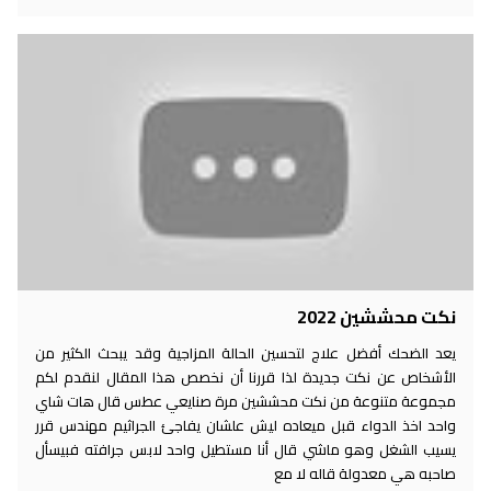
نكت محششين 2022
يعد الضحك أفضل علاج لتحسين الحالة المزاجية وقد يبحث الكثير من
الأشخاص عن نكت جديدة لذا قررنا أن نخصص هذا المقال لنقدم لكم
مجموعة متنوعة من نكت محششين مرة صنايعي عطس قال هات شاي
واحد اخذ الدواء قبل ميعاده ليش علشان يفاجئ الجراثيم مهندس قرر
يسيب الشغل وهو ماشي قال أنا مستطيل واحد لابس جرافته فبيسأل
صاحبه هي معدولة قاله لا مع