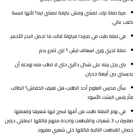
مرة نملة نزلت تمشي ومش عارفة تمشي ليه؟ لأنها لابسة
كعب عالي.
في نملة طبت في ميرندا فراولة قالت ما اجمل البحر الأحمر.
نملة تجري ورى اسعاف ليش ؟ تبي تتبرع بدم
بنى رجل بيته على شكل دائري حتى لا تطلب منه زوجته أن
يحبسني بين أربعة جدران
سأل مدرس العلوم أحد الطلاب هل تعرف الخفاش؟ الطالب
فأر يلبس البشت الأسود
في يوم النملة طلبت من أمها تسرح ليها شعرها وتعملها
ضفيرة ب 3 شعرات واتقطعت واحدة منهم قالتلها اعمليلي ديلين
حصان اتقطعت التانية قالتلها خلي شعري مفرود.