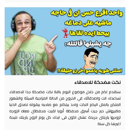
نكت مضحكة للاصدقاء
سنقدم لكم من خلال موضوع اليوم باقة نكت مضحكة جدا للاصدقاء
تساعدك انت واصدقائك في الخروج من الحالة المزاجية السيئة والشعور
المتكرر بالملل اليكم النكت واحد بيتكلم مع صاحبه بيقوله تصدق الدنيا
مافيهاش خير جيت أسرق محفظة أبويا لقيت محفظتي معاه الزوجه
لزوجها ياريتنى جريدة عشان اكون فى ايدك كل يوم الزوج ياريتك نتيجة
اغيرها كل سنة