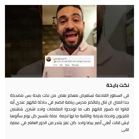
نكت بايخة
في السطور القادمة تستعرض معكم بعض من نكت بايخة بس مضحكة
جدا اتمني ان تنال رضائكم مدرس رياضة اتكسر في حادثة قالهم عندي أيه
قالوا له كسور قالهم طب ما توحدوا المقامات واحد اشترى شاشتين
تلفزيون واحدة بلازمة والثانية ما لها لازمة نملة بتتسبح كل يوم سألوها
ليش قالت أبغي أصير بيضا واحد كان عايز ينتحر من الدور العاشر في عمارة
لقى