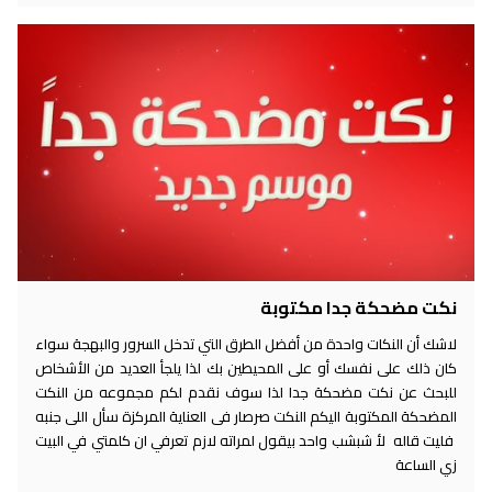
نكت مضحكة جدا مكتوبة
لاشك أن النكات واحدة من أفضل الطرق التي تدخل السرور والبهجة سواء
كان ذلك على نفسك أو على المحيطين بك لذا يلجأ العديد من الأشخاص
للبحث عن نكت مضحكة جدا لذا سوف نقدم لكم مجموعه من النكت
المضحكة المكتوبة اليكم النكت صرصار فى العناية المركزة سأل اللى جنبه
فليت قاله لأ شبشب واحد بيقول لمراته لازم تعرفي ان كلمتي في البيت
زي الساعة