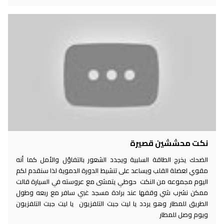
نكت محششين قصيرة
الضحك يخرج الطاقة السلبية ويجدد الشعور بالتفاؤل والأمل كما أنه
مقوي لعضلة القلب ويساعد على تنشيط الدورة الدموية لذا سنقدم لكم
اليوم مجموعه من النكت حوطي يتمشى مع عروسته في السيارة قالت
ممكن نشرب شي وقفها عند برادة مسجد غبي سافر مع ربعه وطول
الطريق للمطار وهو يردد يا ليت جبت التلفزيون يا ليت جبت التلفزيون
ويوم وصل للمطار