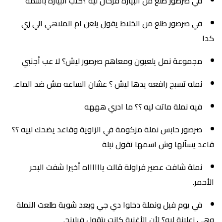
في صرصور طلع من البياره فرحان ليه ؟كتب البياره باسمه
في صرصور طلع من الخلاط يقول يلعن ام الملاهي الي زي
كدا
مجموعة نمل يلعبون ومعاهم صرصور ليش؟ لا عب أجنبي
نمله تسبح رافعه يدها ليش ؟ عشان الساعه مش ضد الماء.
فيه نملة ماتت ليه ؟؟ ما ادري هههه
صرصور حابس نملة مزكومة في الزاوية وقاعد يضحك لييه ؟؟
قاعد يسآلها وش اسمها تقول نبلة
نملة شافت عصير فراولة قالت يااااااه أخيرا شفت البحر
الأحمر.
في يوم فيل ونملة دخلوا دي جي وبعد شوية طلعت النملة
وهي زعلانة ليه؟ لأن الأغنية كانت بتقول فيلينج.