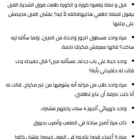
فيل و نملة بيلعبوا كورة و الكورة طلعت فوق الشجرة الفيل
بيقول للنملة اطلعي هاتيهاقالتله لأ ليه؟ علشان الفيل مايبصش
على رجليها
مرة واحد مسطول اتجوز واحدة من الصين.. ولما سألته ليه
ساكت؟ قالها معرفش فكرتك نايمة.
واحد خبط على باب جدته.. فسألته مين؟ قال حفيدك ردت
قالت له حتفيدني بأية؟
مرة واحد طلب من مراته أنه يشوفها من غير مكياج.. قالت له
أنا كنت عارفة أن عايز تطلقني.
واحد كهربائي أتجوز 4 ستات ركبلهم مشترك.
ذات مرة أصبح ساخنا في الملعب وأصيب بحروق
مرة 5 أغبياء قرروا يتاجروا في الموز.. خسروا علشان كانوا