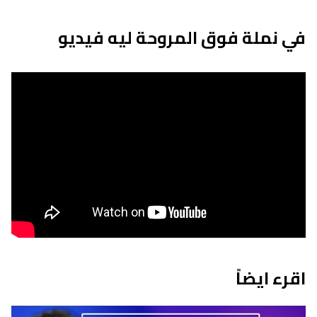
في نملة فوق المروحة ليه فيديو
اقرء ايضاً