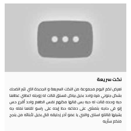
نكت سريعة
نعرض لكم اليوم مجموعة من النكت السريعة و الجديدة التي تثير الضحك
بشكل جنوني مره واحد بخيل بياكل فستق قالت له زوجته اعطني عطاها
حبه وحده قالت له حبه بس قالها مكلهم نفس الطعم واحد أقرع حس
إنو في حاجه بتمشي على دماغه حط إيده على راسو لقاها نمله جه
يشيلها قالتلو استنى والنبي يا عمو آخر زحليقه قال بخيل لأبنائه من ينجح
منكم سأريه