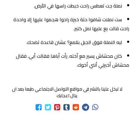
نملة جت تعطس راحت خبطت راسها في الأرض.
ست نملات شافوا حتة خبزة راحوا هجموا عليها إلا واحدة
راحت قالت يع عليها نمل كتير.
ليه النملة فوق الجبل بتلمع؟ عشان قاعدة تضحك.
كان محشاش يسير مع أخته. رأت أباها فقالت أبي. فقال
محشاش أخبرني أنني أخوك.
لا تبخل علينا بالنشر في مواقع التواصل الاجتماعي طبعا بعد ان
ينال اعجابك