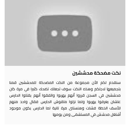
نكت مضحكة محششين
سنقدم لكم الأن مجموعة من النكت المضحكة للمحششين قمنا
بتجميعها لاجلكم وهذه النكت سوف تجعلك تضحك كثيرا في مرة كان
محششين في السجن قرروا أنهم يهربوا واتفقوا أنهم يقتلوا الحارس
علشان يعرفوا يهربوا ولما نزلوا ملقوش الحارس فقال واحد منهم
للأسف الخطة فشلت وهنستنى مرة تانية لما الحارس يكون موجود
أشتغل محشش في المستشفى ومن يومها