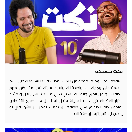
نكت مضحكة
سنقدم لكم اليوم مجموعه من النكت المضحكة جدا لنساعدك على رسم
البسمة على وجهك انت واصدقائك وافراد اسرتك قم بمشاركتها مهم
لاطفاء جو من المرح والضحك سائح يسأل مرشد سياحي هل ولد أحد
الكبار العظماء في هذه المدينة فقال له لا بل هنا جميع الأشخاص
يولدون صغارا صديق سأل صديقه أين يذهب القمر آخر الشهر قال له
يذهب ليستلم راتبه زوجة قالت