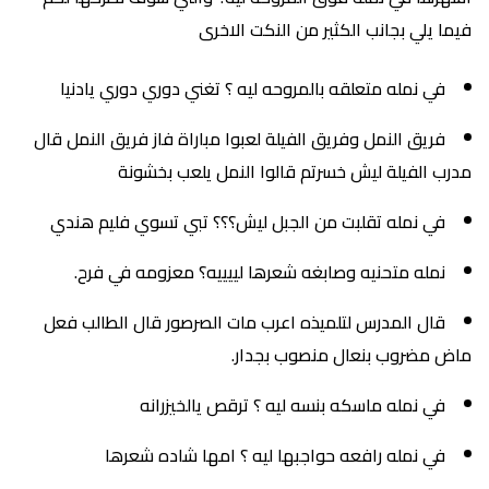
فيما يلي بجانب الكثير من النكت الاخرى
في نمله متعلقه بالمروحه ليه ؟ تغني دوري دوري يادنيا
فريق النمل وفريق الفيلة لعبوا مباراة فاز فريق النمل قال
مدرب الفيلة ليش خسرتم قالوا النمل يلعب بخشونة
في نمله تقلبت من الجبل ليش؟؟؟ تبي تسوي فليم هندي
نمله متحنيه وصابغه شعرها لييييه؟ معزومه في فرح.
قال المدرس لتلميذه اعرب مات الصرصور قال الطالب فعل
ماض مضروب بنعال منصوب بجدار.
في نمله ماسكه بنسه ليه ؟ ترقص يالخيزرانه
في نمله رافعه حواجبها ليه ؟ امها شاده شعرها