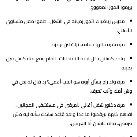
بيرموا الموز المعووج.
مدرس رياضيات اتجوز زميلته في الشغل.. خلفوا طفل متساوي
الأضلاع.
مرة بقرة جالها جفاف.. نزلت لبن بودرة.
واحد كسلان دخل لجنة الامتحانات.. القلم وقع منه كسل ينزل
يجيبه.
مرة ولد راح يسأل أبوه هو الحب أعمى؟ رد قال له بص في
وش أمك وأنت تعرف.
مرة دكتور شغل أغاني للمرضى في مستشفى المجانين..
لقاهم كلهم بيرقصوا ما عدا واحد قاعد ساكت سأله ليه مش
بترقص.. قاله علشان أنا العريس.