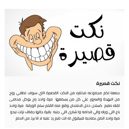
نكت قصيرة
جمعنا لكم مجموعه مختاره من النكت القصيرة التي سوف تطفي روح
من البهجة والسرور علي كل من يسمعها مرة واحد راح يوكل محامى
لقاه صايم كسلان دخل الامتحان وقع منه القلم سلم الورقة مرة واحد
باع اللي وراه والي قدامه وا شترى اللي جنبه بقرة جالها جفاف نزلت نيدو
مرة واحد اتصل بصاحبه فبيقول له انت نايم رد عليه لا انا برد من الحلم