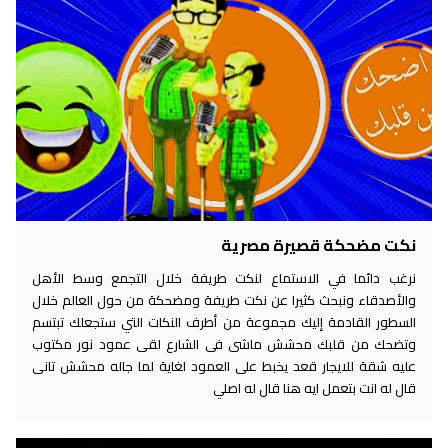
نكت مضحكة قصيرة مصرية
نرغب دائما في الاستماع لنكت طريفة خلال التجمع وسط الأهل
والأصدقاء ونبحث كثيرا عن نكت طريفة ومضحكة من حول العالم خلال
السطور القادمة إليك مجموعة من أطرف النكات التي ستجعلك تبتسم
وتضحك من قلبك محشش ماشى فى الشارع لقى عمود نور مكتوب
عليه شقة للايجار قعد يخبط على العمود لغاية لما جاله محشش تانى
قال له انت بتعمل ايه هنا قال له اصلي