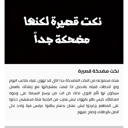
نكت مضحكة قصيرة
هذه مجموعه من النكت المضحكة جدا التي قد تهون عليك متاعب اليوم
ولو للحظات قليله بالاخص اذا قمت بمشاركتها مع زملائك بالعمل
سيكون لها تأثير اقوى لذلك كن انت من يرسم البسمة على وجوه
اصدقائك كيس طاير بالهواء ليش هارب من البلدية شلة محششين دخلوا
على المطعم يزغردوا ليش عشان بدهم يطلبوا عرايس مرة واحد نذل
اتصل بالإطفاء وصاح عليهم