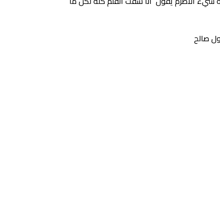
ه شيء الاطرم يقول انا شفت الفلم كله لكن ما
ول صالح