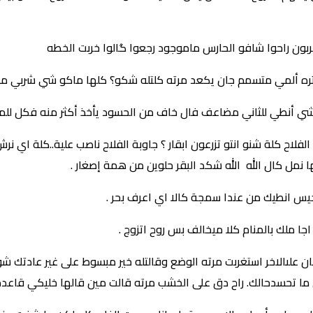
ون راحوا شافو الحارس ماموجود رجعوا گالوا خربت الخطه
م تره ألمي متسمم جان يكعد مرته كلتله شكو؟ كلها ماكو شي شربي م
ي أنطي للثاني مضاعف فال خاف من الحسود يأخذ أكثر منه فكل للملك
لاح كلة شنو انتو تزرعون ابقار ؟ جاوبة الفلاح ناصب علية..كلة اي نر
نمل كال الله الله شكد البقر حلوين من همة إصغار .
 انطيك من عندا سمجة كالا اي اعرف بحر .
 علىالاخر استغربت مرته الوضع وقالتله خير مبسوط على غير عادتك ش
ما تحسدحالك. راح دق على الخشب مرته قالت مين قالها خليكي قاعده 