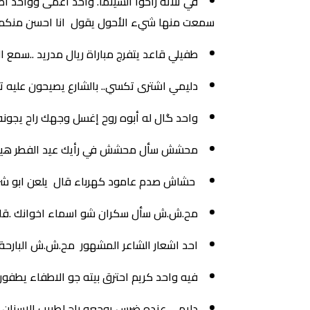
في ثلاثة راحوا السينما. واحد أعمى وواحد 
سمعت منها شيء الأحول يقول انا احسن منكم 
طفيلي قاعد يتفرج مباراة ريال مدريد ..سمع
دليمي اشترى تكسي.. بالشارع يصيحون عليه 
واحد گال له أبوه روح إغسل وجهك راح يجونه 
محشش سأل محشش في رأيك عيد الفطر هيوافق
حشاش صدم عامود كهرباء قال يلعن ابو شركه
مح.ش.ش سأل سكران شو اسماء اخوانك .قاله
احد اشعار الشاعر المشهور مح.ش.ش البارحة
فيه واحد كريم احترق بيته جو الاطفاء يطف
دليمي عنده ضرس يوجعه راح لطبيب الاسنان ق