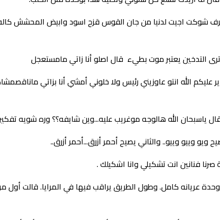
شوكت اجيت لدنيا من جان القوس قزح اسود وابيض المحشش كاله لع
رى التدخين يعتبر موت بطيء قال اصلو أنا زاتي مامستعجل
ليكم الله انتو عاوزيني رئيس ولا خلوني أمشي أنا بزاتي ماناقصمشاكل....
اسبحان الله هالوجه موغريب عليه...وين شايفه؟؟ وره شويه تفكير قالأه
ويو وييو وييو.. والثاني يصيح أحمر أزرق...أحمر أزرق..
صرنا فنانين انت تشكيلي وانا اشكيلك .
ة عريانه كامل. وطول الطريق يراقب فيها في المرايا. قالت أول م