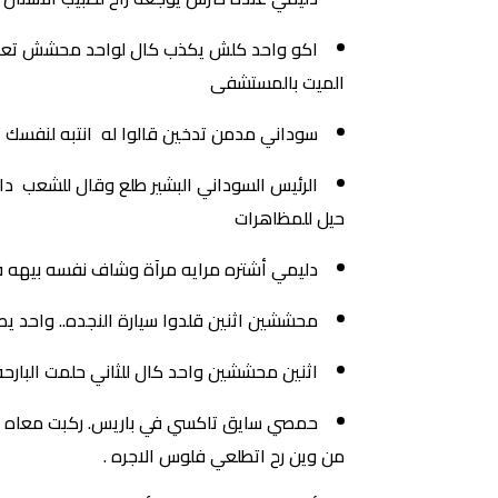
اكو واحد كلش يكذب كال لواحد محشش تعرف 
الميت بالمستشفى
سوداني مدمن تدخين قالوا له انتبه لنفسك ت
الرئيس السوداني البشير طلع وقال للشعب داير ع
حيل للمظاهرات
دليمي أشتره مرايه مرآة وشاف نفسه بيهه قال ي
محششين اثنين قلدوا سيارة النجده.. واحد يصيح 
اثنين محششين واحد كال للثاني حلمت البارحة 
حمصي سايق تاكسي في باريس. ركبت معاه وحد
من وين رح اتطلعي فلوس الاجره .