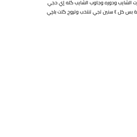
 مرت الشايب ودوره وجاوب الشايب گله إي حجي
جاية ومنتخبه وسأله گله حجي ليش تسأل شنو أنتو متزاعلين وماتشوفها؟ گله لا والله وليدي مرتي متوفية گبل ١٥ سنة بس كل ٤ سنين تجي تنتخب وتروح گلت بلچي