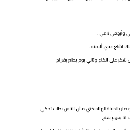
ي وأرجعي نامي .
 اشلع عيني أليمنه .
ش شكر على الكاع وثاني يوم يطلع بقرراح
و صار بالدنياقالهااسكتي مش الناس بطلت تحكي
انا بقوم بفتح