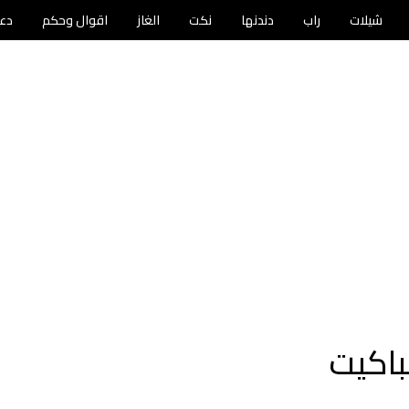
شيلات
راب
دندنها
نكت
الغاز
اقوال وحكم
دع
باكيت