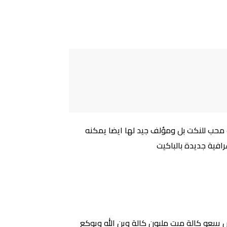
محب للنكت بل ومؤلف جيد لها ايضا يمكنه
افية جديدة بالباكيت
يعو كالة ميت مليون كالة وين الله ويوكع