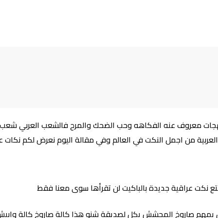
اللهجات معروف عنه الفكاهه وحب الضحك والمرح فالشعب العربي شعب 
لعربية من اجمل النكت في العالم وفي مقالة اليوم نعرض لكم نكات عر
تع نكت عراقية جديدة بالباكيت لن تقرأها سوى معنا فقط
هم صاروخ المحشش يكل لصديقة شنو هذا كالة صاروخ كالة وابيش يب