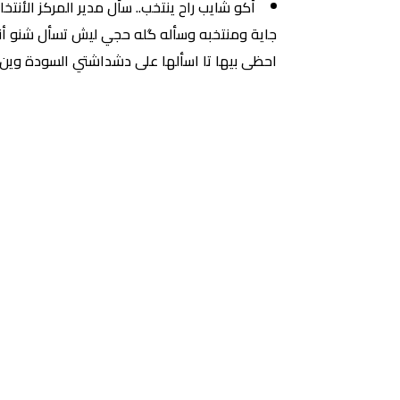
أكو شايب راح ينتخب.. سأل مدير المركز الأن
احظى بيها تا اسألها على دشداشتي السودة وين