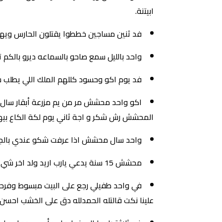
ابيتنة.
فد ثنين مساجين خططوا يقتلون الحارس ويهرب
واحد بالليل سمع صاحو بالسماعه ديرو بالك
فد يوم اكو وحسود كللهم الملك اللي يطلب ش
اكو واحد محشش مر من يم مزرعة أبقار سال الف
المحشش رش شكر و اجة ثاني يوم لكة الكاع بيها 
واحد سال محشش اذا عرفت شكو عندي بالجيس
محشش 15 سنة يدعي يارب اريد ولد اخر شي اجا ملك بالمنام كلا ميخالف بس روح اتزوج .
في واحد طفيلي رجع على البيت مبسوط وفرحان
علينا نكت قالتله الحمدلله دق على الخشب احسن 