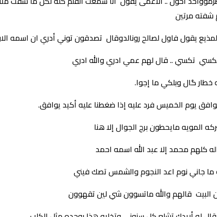
اطرموواحد أحول .. الاعمى يقول انا سمعت الفلم كله لكن ما شفت من
شفته مرتين
 المذيع يقول فاول لصالح رونالدوقال تصدقون توني أدري ان اسمه الا
تكسي تكسي .. قال لهم عمي ادري والله ادري
خطار گال وبلكي ما إجوا.
 يوم الخميس فرد عليه إذا ضغطنا عليه أكيد يوافق.
 المويه مايحطون برج الجوال إلا هنا
 كلهم محمد إلا عبد الله اسمه احمد
 ما جاني نوم اعد النجوم والشمس تصك فيني
ون البيت قالهم والله ماتسوون شي لين تقهوون
ال له أريدك تشلع كل سنوني وتخليه هذا بوحده مثل الكلب.