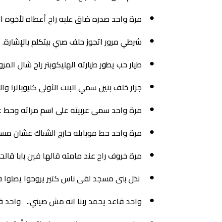
مرة واحد صدره ضاق عليه راح أعطاه لأخوه ال
شرطي مرور اتجوز خلف صبي بيتكلم بالإشارة.
طيار حب يطور طيارته الهليكوبتر راح شال الم
جزار خلف بنين سمي البنت الأولى كليوباترا وال
مرة واحد سمى عربيته على اسم مراته وحط عل
مرة واحد حط موبايله خارج الشباك عشان مست
مرة خروف راح عند مامته قالها فين بابا قالت ل
نذل بنى مسجد لقى ناس كتير يروحوا يصلوا 
واحد قاعد يحمد ربنا انه مش صيني.. واحد ق