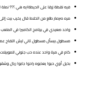
فيه نقطة زرقا على الحيطةايه هي ؟؟؟ نملة ل
مره صرصار طلع من الخلاط قال يخرب بيت إلل
واحد صعيدي في برنامج الكاميرا في الملعب س
مسطول بيسأل مسطول تاني ليش التفاح عمال 
كام في مرة واحد عنده حب جنوني للموبيلات
بخيل أوي حبوا يعذبوه راحوا جابوا ريال وشق