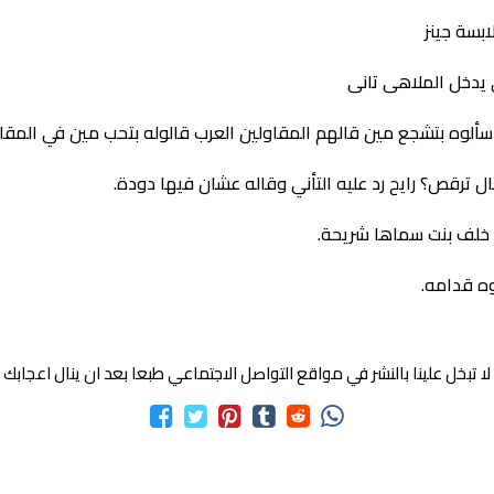
ابسة جينز
ى يدخل الملاهى تانى
ألوه بتشجع مين قالهم المقاولين العرب قالوله بتحب مين في المقاول
ترقص؟ رايح رد عليه التأني وقاله عشان فيها دودة.
 خلف بنت سماها شريحة.
وه قدامه.
لا تبخل علينا بالنشر في مواقع التواصل الاجتماعي طبعا بعد ان ينال اعجابك