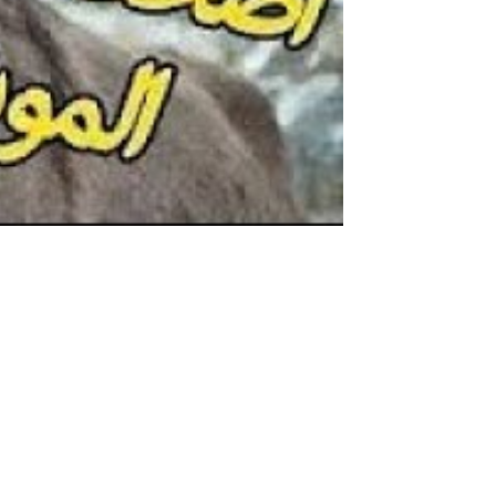
نكت بايخة تموت من الضحك قصيرة 2024