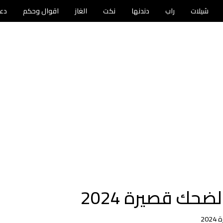
شيلات
راب
دندنها
نكت
الغاز
اقوال وحكم
دع
حك قصيرة 2024
20