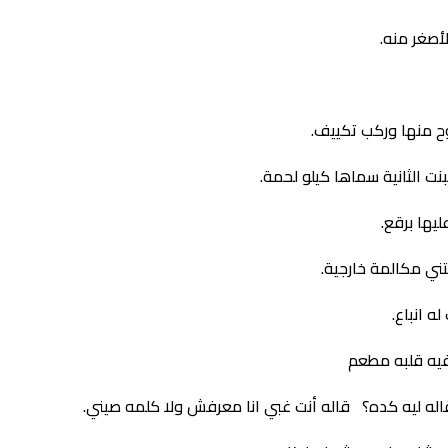
أصغر منه.
روح منها وركب تكييف.
بنت الثانية سماها كيلو لحمة.
يها برقع.
ني مكالمة خارجية.
ه انباع.
فيه قلبه مطعم
اله ليه كده؟ قاله أنت غبي انا معرفش ولا كلمه صيني.