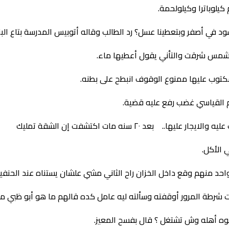
يلوباترا وكيلولحمة.
ود في أصفر وبتعطينا عسل؟ رد الطالب وقاله أتوبيس المدرسة بتاع البن
لشمس شرقت والتأني يقول أعطيها ماء.
وب عليها ممنوع الوقوف انبطح على بطنه.
م القياسي غضب رفع عليه قضية.
بعد ٢٠ سنه مات اكتشفت إن الشقة تمليك
 الأكل.
حد منهم وقع داخل الخزان راح الثاني مشي علشان يستناه عند الحنفية
احت شرطة المرور أوقفته وسألته ليه عامل كده قالهم ما هو أبو ظبي
ه أهله وش تشتغل ؟ قال بفسح المعيز.