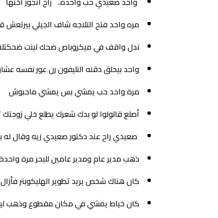
واحد صعيدي حب واحده.. راح اتجوز أختها
مره واحد فتح التلاجه شاف الجيلي بيرتعش 
ندل واقف في ميكروباص ضحك لبنت ضحكتله غم
واحد بيحلق دقنه التليفون رن عور نفسه عشا
مرة واحد حب يمشي بس يمشي ماحبوش
أصلع قالولوا لو بدك شعرك يطلع خلي زوج
صعيدي راح عند دكتور صعيدي زيه وقال له بتع
ذهب مدير عام ومدير عامين للبحر مرة واحدة.
كان هناك شخص يريد تطوير الهليكوبتر فأزا
كان خياط يمشي في مكان مقطوع وذهب ليخ