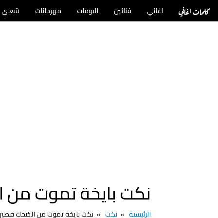
كلمات اغاني
اغاني
فنانين
البومات
مهرجانات
شعبي
نكت بايخة تموت من الض
الرئيسية
نكت
نكت بايخة تموت من الضحك قصيرة 24