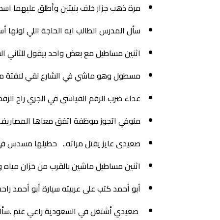
مرة ذهب جزار خلف بنيتين وأطلق عليهما اسم ك
سأل المدرس الطالب ايه الحاجة اللي لونها أس
اثنين مساطيل مع بعض واحد بيقول للثاني ا
مسطول وهو ماشي في الشارع لقي لافتة مكت
عداء ضرب الرقم القياسي في الجري راح الرق
منوفي اتجوز موظفة اتفق معاها المصاريف عليه والايجار عليها.. 
صعيدى عايز يقتل مراته.. حطيلها مسدس في
اثنين مساطيل ماشين بالقرب من خزان مياه وا
أبو أحمد كتب على عربيته سيارة أبو أحمد ر
صعيدي أشتغل في السعودية راعي غنم .سألو