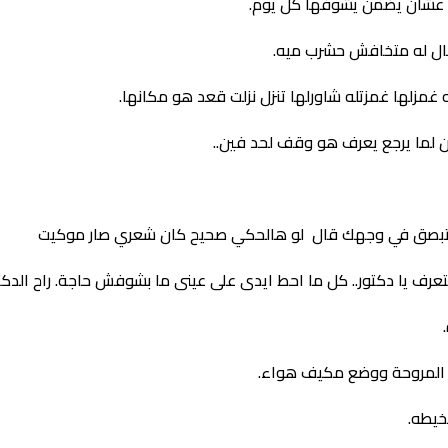
 عشان يضمن يشوفها كل يوم.
قال له متخافش حشرب ميه.
زلها غمزتله شاورلها تنزل نزلت قعد هو مكانها.
ن لما يرجع يعرف هو وقف لحد فين..
تك تبصق في وجهك قال لو هالحكي صحيح كان شعري صار موكيت
رف يا دكتور.. كل ما احط ايدى على عينى ما بشوفش حاجة. راح الدكتو
ل المروحة ووضع مكيف هواء.
يطه.