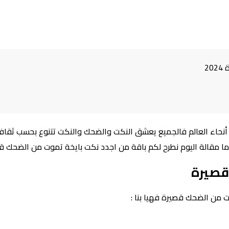
2
ع أنحاء العالم فالجميع يعشق النكت والضحك والنكت تتنوع بحسب 
ا مقالة اليوم نطرح لكم باقة من اجدد نكت بايخة تموت من الضحك 
قصيرة
 من الضحك قصيرة فهيا بنا :