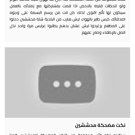
ولو للحظات قليله بالاخص اذا قمت بمشاركتها مع زملائك بالعمل
سيكون لها تأثير اقوى لذلك كن انت من يرسم البسمة على وجوه
اصدقائك كيس طاير بالهواء ليش هارب من البلدية شلة محششين دخلوا
على المطعم يزغردوا ليش عشان بدهم يطلبوا عرايس مرة واحد نذل
اتصل بالإطفاء وصاح عليهم
نكت مضحكة محششين