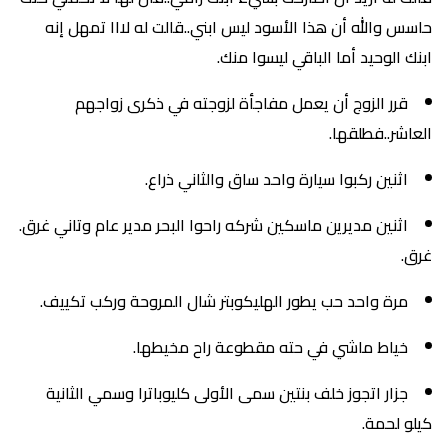
حاسس والله أن هذا الأسود ليس ابني..قالت له لااا تمهل إنه
ابنك الوحيد أما الباقي ليسوا منك.
قرر الزوج أن يعمل مفاجأة لزوجته في ذكرى زواجهم
العاشر..فطلقها.
اثنين ركبوا سيارة واحد ساق والثاني ذراع.
اثنين مديرين ماسكين شركه راحوا البحر مدير عام وتاني غرق.
غرق.
مرة واحد حب يطور الهليكوبتر شال المروحة وركب تكييف.
خياط ماشي في حته مقطوعة راح مخيطها.
جزار اتجوز خلف بنتين سمى الأولى كليوباترا وسمي الثانية
كيلو لحمة.