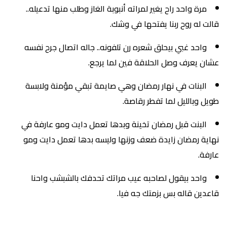
مرة واحد راح يغير لمراته أنبوبة الغاز وطلب منها تدعيله..
قالت له روح ربنا يفتحها في وشك.
واحد غبي بيحلق شعره رن تلفونه.. جاله اتصال جرح نفسه
عشان يعرف وصل الحلاقة فين لما يرجع.
البنات في نهار رمضان وهي صايمة تبقي مؤمنة ولابسة
طويل وبالليل لما تفطر رقاصة.
البنت قبل رمضان تخينة وبدها تعمل دايت ومو عارفة في
نهاية رمضان زايدة ضعف وزنها وليسه بدها تعمل دايت ومو
عارفة.
واحد بيقول لصاحبه عيب مراتك تحدفك بالشبشب واحنا
قاعدين قاله بس بزمتك جه فيا.