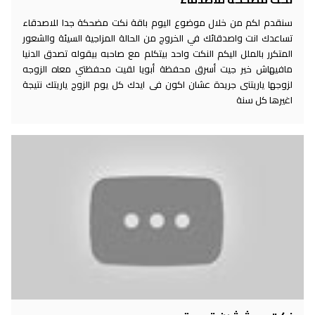
سنقدم لكم من خلال موضوع اليوم باقة نكت مضحكة جدا للاصدقاء
تساعدك انت واصدقائك في الخروج من الحالة المزاجية السيئة والشعور
المتكرر بالملل اليكم النكت واحد بيتكلم مع صاحبه بيقوله تصدق الدنيا
مافيهاش خير جيت أسرق محفظة أبويا لقيت محفظتي معاه الزوجه
لزوجها ياريتنى جريدة عشان اكون فى ايدك كل يوم الزوج ياريتك نتيجة
اغيرها كل سنة