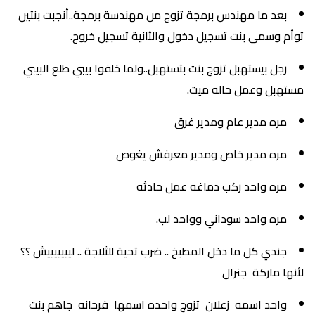
بعد ما مهندس برمجة تزوج من مهندسة برمجة..أنجبت بنتين
توأم وسمى بنت تسجيل دخول والثانية تسجيل خروج.
رجل بيستهبل تزوج بنت بتستهبل..ولما خلفوا بيبي طلع البيبي
مستهبل وعمل حاله ميت.
مره مدير عام ومدير غرق
مره مدير خاص ومدير معرفش يغوص
مره واحد ركب دماغه عمل حادثه
مره واحد سوداني وواحد لب.
جندي كل ما دخل المطبخ .. ضرب تحية للثلاجة .. ليييييييش ؟؟
لأنها ماركة جنرال
واحد اسمه زعلان تزوج واحده اسمها فرحانه جاهم بنت