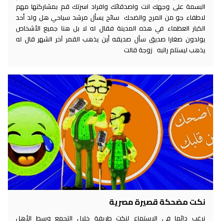
البسمة على وجهك انت واصدقائك وافراد اسرتك قم بمشاركتها مهم
لاطفاء جو من المرح والضحك سائح يسأل مرشد سياحي هل ولد أحد
الكبار العظماء في هذه المدينة فقال له لا بل هنا جميع الأشخاص
يولدون صغارا صديق سأل صديقه أين يذهب القمر آخر الشهر قال له
يذهب ليستلم راتبه زوجة قالت
نكت مضحكة قصيرة مصرية
نرغب دائما في الاستماع لنكت طريفة خلال التجمع وسط الأهل