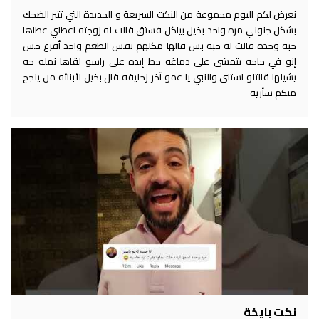
نعرض لكم اليوم مجموعة من النكت السريعة و الجديدة التي تثير الضحك
بشكل جنوني مره واحد بخيل بياكل فستق قالت له زوجته اعطني عطاها
حبه وحده قالت له حبه بس قالها مكلهم نفس الطعم واحد أقرع حس
إنو في حاجه بتمشي على دماغه حط إيده على راسو لقاها نمله جه
يشيلها قالتلو استنى والنبي يا عمو آخر زحليقه قال بخيل لأبنائه من ينجح
منكم سأريه
نكت بايخة