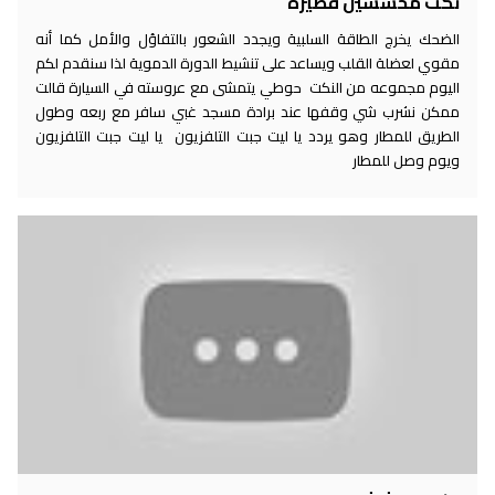
نكت محششين قصيرة
الضحك يخرج الطاقة السلبية ويجدد الشعور بالتفاؤل والأمل كما أنه
مقوي لعضلة القلب ويساعد على تنشيط الدورة الدموية لذا سنقدم لكم
اليوم مجموعه من النكت حوطي يتمشى مع عروسته في السيارة قالت
ممكن نشرب شي وقفها عند برادة مسجد غبي سافر مع ربعه وطول
الطريق للمطار وهو يردد يا ليت جبت التلفزيون يا ليت جبت التلفزيون
ويوم وصل للمطار