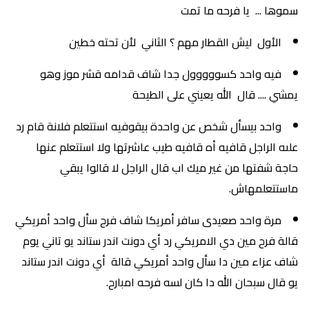
سموها ... يا فرحه ما تمت
الأول ليش القطار مهم ؟ الثاني لأن تحته خطين
فيه واحد كسووووول جدا شاف قدامه قشر موز وهو
يمشي .... قال الله يعيني على الطيحة
واحد بيسأل شخص عن واحدة بيقوفيه استتعلم فلانة قام رد
علىه الراجل قافيه أه قافيه طيب عاشرتها ولا استتعلم عنها
حاجة شفتها من غير ميك اب قال الراجل لا قالوا يبقي
ماستتعلمهاش.
مرة واحد صعيدى سافر أمريكا شاف فرح سأل واحد أمريكي
قالة فرح مين دي الامريكي رد أي دونت اندر ستاند يو تاني يوم
شاف عزاء مين دا سأل واحد أمريكي قالة أي دونت اندر ستاند
يو قال سبحان الله دا كان لسه فرحه امبارح.