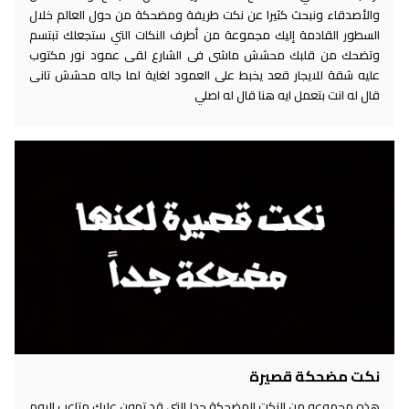
والأصدقاء ونبحث كثيرا عن نكت طريفة ومضحكة من حول العالم خلال
السطور القادمة إليك مجموعة من أطرف النكات التي ستجعلك تبتسم
وتضحك من قلبك محشش ماشى فى الشارع لقى عمود نور مكتوب
عليه شقة للايجار قعد يخبط على العمود لغاية لما جاله محشش تانى
قال له انت بتعمل ايه هنا قال له اصلي
نكت مضحكة قصيرة
هذه مجموعه من النكت المضحكة جدا التي قد تهون عليك متاعب اليوم