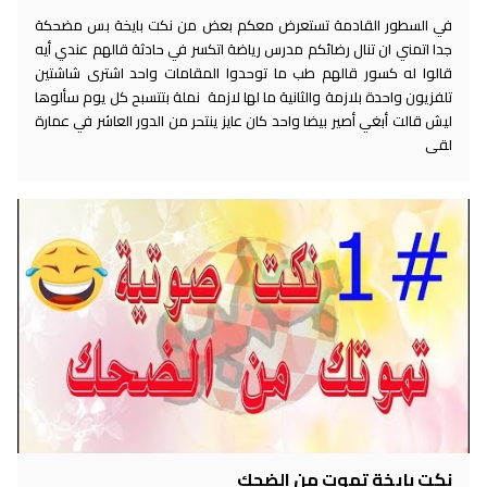
في السطور القادمة تستعرض معكم بعض من نكت بايخة بس مضحكة
جدا اتمني ان تنال رضائكم مدرس رياضة اتكسر في حادثة قالهم عندي أيه
قالوا له كسور قالهم طب ما توحدوا المقامات واحد اشترى شاشتين
تلفزيون واحدة بلازمة والثانية ما لها لازمة نملة بتتسبح كل يوم سألوها
ليش قالت أبغي أصير بيضا واحد كان عايز ينتحر من الدور العاشر في عمارة
لقى
نكت بايخة تموت من الضحك