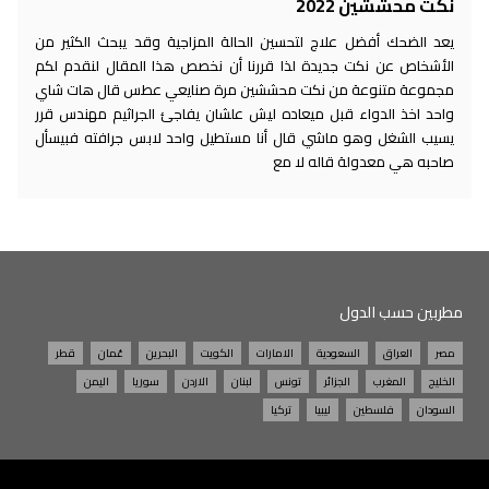
نكت محششين 2022
يعد الضحك أفضل علاج لتحسين الحالة المزاجية وقد يبحث الكثير من
الأشخاص عن نكت جديدة لذا قررنا أن نخصص هذا المقال لنقدم لكم
مجموعة متنوعة من نكت محششين مرة صنايعي عطس قال هات شاي
واحد اخذ الدواء قبل ميعاده ليش علشان يفاجئ الجراثيم مهندس قرر
يسيب الشغل وهو ماشي قال أنا مستطيل واحد لابس جرافته فبيسأل
صاحبه هي معدولة قاله لا مع
مطربين حسب الدول
مصر
العراق
السعودية
الامارات
الكويت
البحرين
عُمان
قطر
الخليج
المغرب
الجزائر
تونس
لبنان
الاردن
سوريا
اليمن
السودان
فلسطين
ليبيا
تركيا