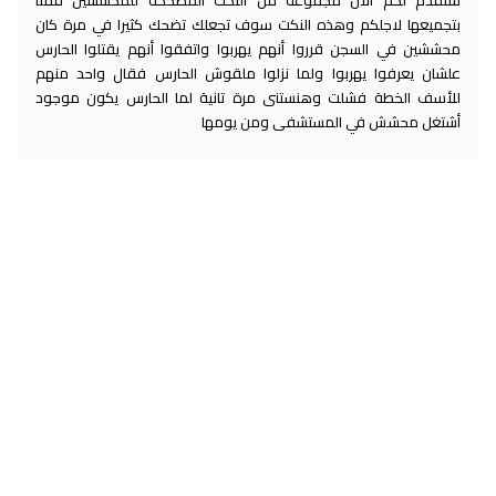
سنقدم لكم الأن مجموعة من النكت المضحكة للمحششين قمنا
بتجميعها لاجلكم وهذه النكت سوف تجعلك تضحك كثيرا في مرة كان
محششين في السجن قرروا أنهم يهربوا واتفقوا أنهم يقتلوا الحارس
علشان يعرفوا يهربوا ولما نزلوا ملقوش الحارس فقال واحد منهم
للأسف الخطة فشلت وهنستنى مرة تانية لما الحارس يكون موجود
أشتغل محشش في المستشفى ومن يومها