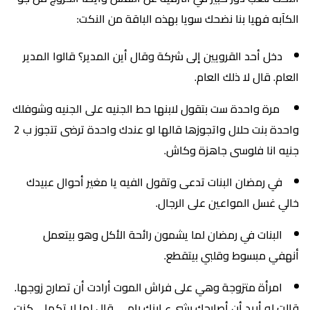
الكآبه فهيا بنا نضحك سويا بهذه الباقة من النكت:
دخل أحد القرويين إلى شركة وقال أين المدير؟ قالوا المدير
العام. قال لا ذلك العام.
مرة واحدة ست بتقول لابنها حط الجنيه على الجنيه وشوفلك
واحدة بنت حلال واتجوزها قالها لو عندك واحدة ترضى تتجوز ب 2
جنيه انا فلوسى جاهزة وكاش.
في رمضان البنات تدعى وتقول الفيه يا مغير أحوال عبيدك
خالي غسل المواعين على الرجال.
البنات في رمضان لما يشمون رائحة الأكل وهو بيتعمل
أنهفي مبسوط وقلبي بيتقطع.
امرأة متزوجة وهي على فراش الموت أرادت أن تصارح زوجها.
قالت له أريد أن أصارحك بشيء ابنك رامي..قال لها لا تكملي كنت