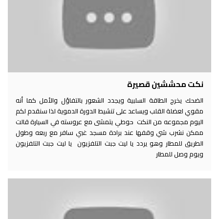
نكت محششين قصيرة
الضحك يخرج الطاقة السلبية ويجدد الشعور بالتفاؤل والأمل كما أنه
مقوي لعضلة القلب ويساعد على تنشيط الدورة الدموية لذا سنقدم لكم
اليوم مجموعه من النكت حوطي يتمشى مع عروسته في السيارة قالت
ممكن نشرب شي وقفها عند برادة مسجد غبي سافر مع ربعه وطول
الطريق للمطار وهو يردد يا ليت جبت التلفزيون يا ليت جبت التلفزيون
ويوم وصل للمطار