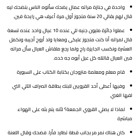
واحدة في جنازة مراته عمال يضحك سألوه الناس بتضحك ليه
قال لهم بقالي 20 سنة متجوز أول مرة أعرف هي رايحة فين.
عملوا جائزة مليون جنيه للي عنده 10 عيال واحد عنده تسعة
قال لمراته أنا كنت متجوز عليكى ومعايا ولد أروح أجيبه ونكمل
العشرة ونكسب الجايزة راح ولما رجع ملقاش العيال سأل مراته
فين العيال قالتله كل عيل أبوه جه خده.
قام معلم ومعلمة متزوجان بكتابة الكتاب على السبورة
وفيها أعطى أحد القرويين للبنك بطاقة الصراف الآلي التي
لفها الغبي
لماذا لا يصلي القروي الجمعة؟ لأنه يتم بثه على الهواء
مباشرة
كان هناك نمر مر بجانب قطة تطارد فأرا. فضحك وقال اللعنة