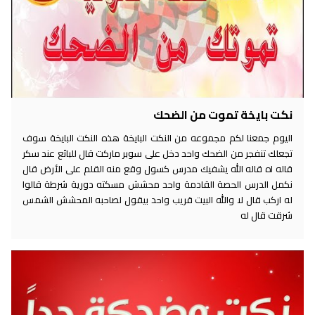
نكت بايخة تموت من الضحك
اليوم جمعنا لكم مجموعه من النكت البايخة هذه النكت البايخة سوف
تجعلك تنفجر من الضحك واحد دخل على سوبر ماركت قال للبائع عند سكر
قاله اه قاله الله يشفيك مدرس كسول وقع منه القلم على الأرض قال
نكمل الدرس الحصة القادمة واحد محشش مسكته دورية شرطة قالوا
له اركب قال لا والله البيت قريب واحد بيقول لصاحبه المحشش الشمس
شرقت قال له