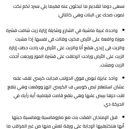
نسعى دوما لتقديم ما تبحثون عنه ففيما يلي نسرد لكم نكت
تموت ضحك عن البنات وهي كالتالي:
واحدة غبية ماشية في الشارع وشايلة إزازة زيت شافت قشرة
موزة واقعة على الأرض فكرت وقالت في نفسها إذا مشيت
والزيت فى إيدى هقع أنا والزيت على الأرض ف راحت حطت إزازة
الزيت على الأرض وراحت اتزحلقت على قشرة الموز ورجعت أخذت
الزيت ومشت.
واحد عايزة تبوص فوق الدولاب فجابت كرسي تقف علىه
عشان استتعلم تبص كويس ف الكرسي اتهز ووقعت وهي بتقع
لقت حزها بيبص علىها وهي بتقع قامت قيلافيه أيه رآيك في
الحركة دي.
قبل الإمتحان اتفقت بنت مع صارومانسية رومانسية حبتها
أنها هتكتبفيها الإجابة على ورقة تغش منها من غير المراقب ما