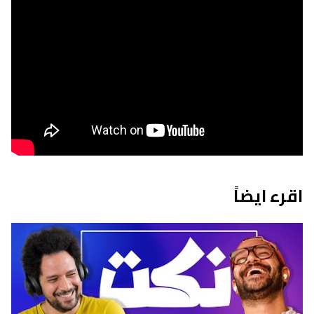
اقرء ايضاً