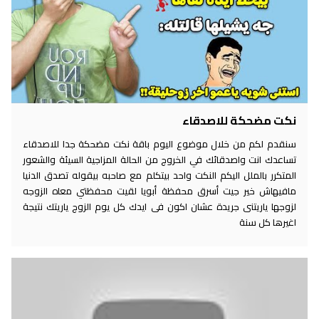
نكت مضحكة للاصدقاء
سنقدم لكم من خلال موضوع اليوم باقة نكت مضحكة جدا للاصدقاء
تساعدك انت واصدقائك في الخروج من الحالة المزاجية السيئة والشعور
المتكرر بالملل اليكم النكت واحد بيتكلم مع صاحبه بيقوله تصدق الدنيا
مافيهاش خير جيت أسرق محفظة أبويا لقيت محفظتي معاه الزوجه
لزوجها ياريتنى جريدة عشان اكون فى ايدك كل يوم الزوج ياريتك نتيجة
اغيرها كل سنة