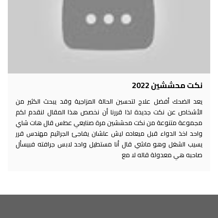
نكت محششين 2022
يعد الضحك أفضل علاج لتحسين الحالة المزاجية وقد يبحث الكثير من
الأشخاص عن نكت جديدة لذا قررنا أن نخصص هذا المقال لنقدم لكم
مجموعة متنوعة من نكت محششين مرة صنايعي عطس قال هات شاي
واحد اخذ الدواء قبل ميعاده ليش علشان يفاجئ الجراثيم مهندس قرر
يسيب الشغل وهو ماشي قال أنا مستطيل واحد لابس جرافته فبيسأل
صاحبه هي معدولة قاله لا مع