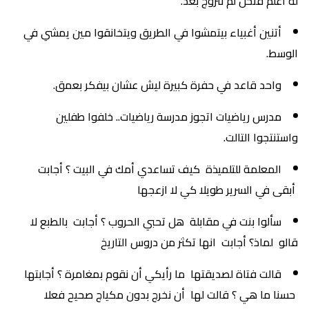
له أعلم فنحن لم نتزوج بعد.
أتنين أغبياء بيتمشوا في الطريق ويتخانقوا مين يمشي في
الوسط.
واحد قاعد في حفرة كبيرة ليش عشان بيفكر بعمق.
مدرس رياضيات اتجوز مدرسة رياضيات.. خلفوا طفلين
واستنتجوا التالت.
المعلمة للتلميذة كيف تساعدي أمك في البيت ؟ أجابت
أبقى في السرير طويلا كي لا ازعجها
سألوا بنت في مقابلة هل تحبي الحروب ؟ أجابت بالطبع لا
قالو لماذ؟ أجابت انها تكثر من دروس التاريخ
قالت فتاة لصديقتها ما رأيكي أن نقوم بمغامرة ؟ أجابتها
حسنا ما هي ؟ قالت لها أن نخرج بدون مكياج صحيح فعلا