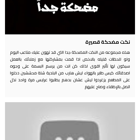
نكت مضحكة قصيرة
هذه مجموعه من النكت المضحكة جدا التي قد تهون عليك متاعب اليوم
ولو للحظات قليله بالاخص اذا قمت بمشاركتها مع زملائك بالعمل
سيكون لها تأثير اقوى لذلك كن انت من يرسم البسمة على وجوه
اصدقائك كيس طاير بالهواء ليش هارب من البلدية شلة محششين دخلوا
على المطعم يزغردوا ليش عشان بدهم يطلبوا عرايس مرة واحد نذل
اتصل بالإطفاء وصاح عليهم