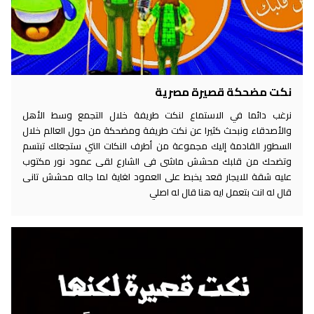
نكت مضحكة قصيرة مصرية
نرغب دائما في الاستماع لنكت طريفة خلال التجمع وسط الأهل
والأصدقاء ونبحث كثيرا عن نكت طريفة ومضحكة من حول العالم خلال
السطور القادمة إليك مجموعة من أطرف النكات التي ستجعلك تبتسم
وتضحك من قلبك محشش ماشى فى الشارع لقى عمود نور مكتوب
عليه شقة للايجار قعد يخبط على العمود لغاية لما جاله محشش تانى
قال له انت بتعمل ايه هنا قال له اصلي