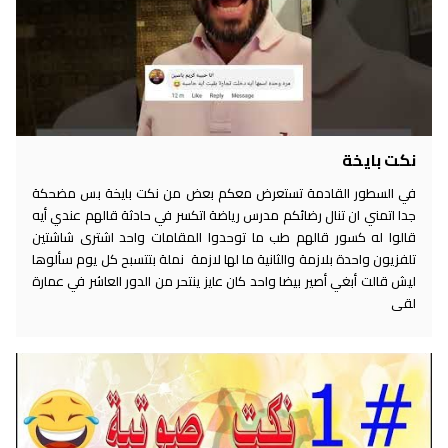
نكت بايخة
في السطور القادمة تستعرض معكم بعض من نكت بايخة بس مضحكة
جدا اتمني ان تنال رضائكم مدرس رياضة اتكسر في حادثة قالهم عندي أيه
قالوا له كسور قالهم طب ما توحدوا المقامات واحد اشترى شاشتين
تلفزيون واحدة بلازمة والثانية ما لها لازمة نملة بتتسبح كل يوم سألوها
ليش قالت أبغي أصير بيضا واحد كان عايز ينتحر من الدور العاشر في عمارة
لقى