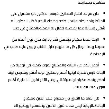
مغامرة ومجازفة
حان موعد اختبار المجانين فرسم الدكتور باب مقفول على
الحائط واحد ركله والاخر بطحه وضحك الاخير فظن الدكتور أنه
شفى فسألة عما يضحكه فقال له المجنونالمفتاح فى جيب
البنت بتحط مكياج وبتعمل شد ودايت حتى تبين أصغر من
عمرها بينما الرجال كل ما عليهم حلق الشنب ويبين عليه طالب في
الإعدادية.
أجمل نكت عن البنات والمكياج تموت ضحك..في نوعية من
البنات تلبس قندرة لونها أحمر وبنطلون لونه أصفر وقميص لونه
أخضر وتحط مكياج لونه برتقالي. وفي الآخر تقول أنا عايزة أكسر
اللون..منك لله يا بنت.
هل تعلم ما الفرق بين مصباح علاء الدين ومكياج
البنات؟..الإجابة ليس هناك فرق الاثنين بيتمسحوا ويظهر لك