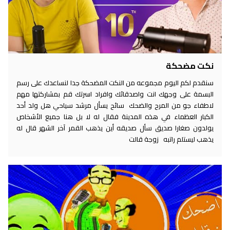
نكت مضحكة
سنقدم لكم اليوم مجموعه من النكت المضحكة جدا لنساعدك على رسم
البسمة على وجهك انت واصدقائك وافراد اسرتك قم بمشاركتها مهم
لاطفاء جو من المرح والضحك سائح يسأل مرشد سياحي هل ولد أحد
الكبار العظماء في هذه المدينة فقال له لا بل هنا جميع الأشخاص
يولدون صغارا صديق سأل صديقه أين يذهب القمر آخر الشهر قال له
يذهب ليستلم راتبه زوجة قالت