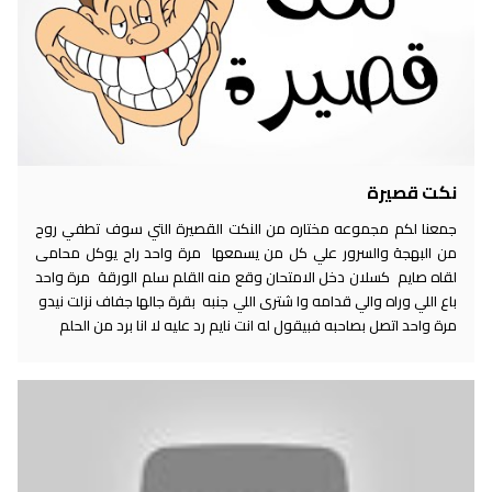
نكت قصيرة
جمعنا لكم مجموعه مختاره من النكت القصيرة التي سوف تطفي روح
من البهجة والسرور علي كل من يسمعها مرة واحد راح يوكل محامى
لقاه صايم كسلان دخل الامتحان وقع منه القلم سلم الورقة مرة واحد
باع اللي وراه والي قدامه وا شترى اللي جنبه بقرة جالها جفاف نزلت نيدو
مرة واحد اتصل بصاحبه فبيقول له انت نايم رد عليه لا انا برد من الحلم