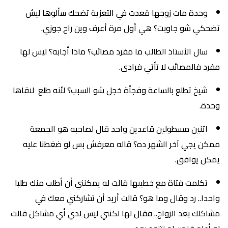
وحدة مات زوجها قعدت في التعزية تضحك سألوها ليش
تضحكي شو جاوبت؟ هي أول مرة أعرف وين راح جوزي.
سال الأستاذ الطالب ما مفرد مصائب؟ ماذا أجابه؟ ليس لها
مفرد فالمصائب لا تأتي فرادى.
شيخ تطلع بالساعة وفجأة خجل شو السبب؟ لأنه طلع لاقاها
وحدة.
اتنين مسطولين قاعدين واحد قال لصاحبه هو الجمعة
ممكن يجي آخر الشهر ده؟ قاله معرفش بس لو ضغطنا عليه
يمكن يوافق.
تكلمت فتاة مع خطيبها قالت له يمكنني أن أطلب منك طلبا
واحدا.. رد وقال وما هو؟ قالت أريد أن تشاركني معك في
مشاكلك بعد الزواج.. فقال لها لكنني ليس لدي أي مشاكل قالت