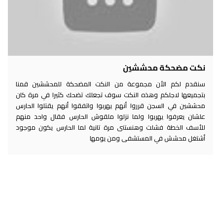
نكت مضحكة محششين
سنقدم لكم الأن مجموعة من النكت المضحكة للمحششين قمنا
بتجميعها لاجلكم وهذه النكت سوف تجعلك تضحك كثيرا في مرة كان
محششين في السجن قرروا أنهم يهربوا واتفقوا أنهم يقتلوا الحارس
علشان يعرفوا يهربوا ولما نزلوا ملقوش الحارس فقال واحد منهم
للأسف الخطة فشلت وهنستنى مرة تانية لما الحارس يكون موجود
أشتغل محشش في المستشفى ومن يومها