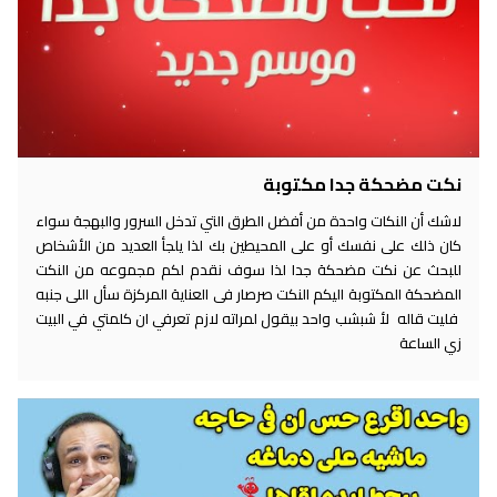
نكت مضحكة جدا مكتوبة
لاشك أن النكات واحدة من أفضل الطرق التي تدخل السرور والبهجة سواء
كان ذلك على نفسك أو على المحيطين بك لذا يلجأ العديد من الأشخاص
للبحث عن نكت مضحكة جدا لذا سوف نقدم لكم مجموعه من النكت
المضحكة المكتوبة اليكم النكت صرصار فى العناية المركزة سأل اللى جنبه
فليت قاله لأ شبشب واحد بيقول لمراته لازم تعرفي ان كلمتي في البيت
زي الساعة