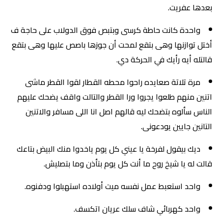
بعدها عفريت.
واحدة كانت حاطة كرسى وبتبص فوق الدولاب على حاجة ف
أختل توازنها وهى بتقع لمحت أن جوزها باصص عليها وهى بتقع
قالتله أيه رأيك في الحركة دي.
مرة تلاتة صعايده راحوا محطه القطار لقوا القطر ماشى
اتنين منهم طلعوا يجروا ورا القطر والتالت واقف يضحك عليهم
الناس سألوه بتضحك ليه قالهم اصل انا اللى مسافر والاتنين
التانين جايين يودعونى.
ديك بيقول لفرخة يا عيني كل يوم ياخدوا منك البيض بتاعك
قالت له يا شيخ روح ما أنت كل يوم بتأذن وما بتصليش.
واحد استعبط عمل نفسه ميت أولاده استهبلوا ودفنوه.
واحد كهربائي شاف سلك عريان اتكسف.