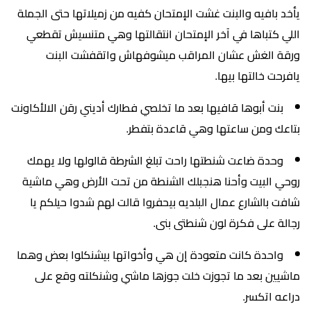
يأخد بافيه والبنت غشت الإمتحان كفيه من زميلاتها حتى الجملة
اللي كتباها في آخر الإمتحان انتقالتها وهي متنسيش تقطعي
ورقة الغش عشان المراقب ميشوفهاش واتقفشت البنت
يافرحت خالتها بيها.
بنت أبوها قافيها بعد ما تخلصي فطارك أديني رقن الالأكاونت
بتاعك ومن ساعتها وهي قاعدة بتفطر.
وحدة ضاعت شنطتها راحت تبلغ الشرطة قالولها ولا يهمك
روحي البيت وأحنا هنجبلك الشنطة من تحت الأرض وهي ماشية
شافت بالشارع عمال البلديه بيحفروا قالت لهم شدوا حيلكم يا
رجالة على فكرة لون شنطتى بنى.
واحدة كانت متعودة إن هي وأخواتها بيشنكلوا بعض وهما
ماشيين بعد ما تجوزت خلت جوزها ماشي وشنكلته وقع على
دراعه اتكسر.