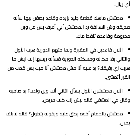
أي ريال.
محشش ماسك قطعة جليد بإيده وقاعد يصفن بيها سأله
صديقه وش السالفة رد المحشش أبي أعرف بس من وين
مخرومة وقاعدة تنقط ماء.
اثنين قاعدين في المقبرة ولما جتهم الدورية هرب الأول
والثاني بقا مكانه ومسكته الدورية فسأله ريسها إنت ليش ما
هربت زي رفيقك؟ رد عليه أنا مش محشش أنا ميت بس قمت من
القبر أتمشى.
اثنين محششين الأول يسأل الثاني أنت وين ولدت؟ رد صاحبه
وقال في المشفي قاله ليش إنت كنت مريض.
محشش بالحمام أخوه يطق عليه ويقوله بتطول؟ قاله لا بلف
يمين.