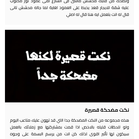
وتضحك من قلبك محشش ماشى فى الشارع لقى عمود نور مكتوب
عليه شقة للايجار قعد يخبط على العمود لغاية لما جاله محشش تانى
قال له انت بتعمل ايه هنا قال له اصلي
نكت مضحكة قصيرة
هذه مجموعه من النكت المضحكة جدا التي قد تهون عليك متاعب اليوم
ولو للحظات قليله بالاخص اذا قمت بمشاركتها مع زملائك بالعمل
سيكون لها تأثير اقوى لذلك كن انت من يرسم البسمة على وجوه