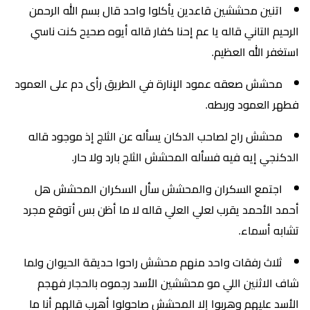
اتنين محششين قاعدين يأكلوا واحد قال بسم الله الرحمن
الرحيم التاني قاله يا عم إحنا كفار قاله أيوه صحيح كنت ناسي
استغفر الله العظيم.
محشش صعقه عمود الإنارة في الطريق رأى دم على العمود
فطهر العمود وربطه.
محشش راح لصاحب الدكان يسأله عن الثلج إذ موجود قاله
الدكنجي إيه فيه فسأله المحشش الثلج بارد ولا حار.
اجتمع السكران والمحشش سأل السكران المحشش هل
أحمد الأحمد يقرب لعلي العلي قاله لا ما أظن بس أتوقع مجرد
تشابه أسماء.
ثلاث رفقات واحد منهم محشش راحوا حديقة الحيوان ولما
شاف الاثنين اللي مو محششين الأسد رجموه بالحجار فهجم
الأسد عليهم وهربوا إلا المحشش صاحولوا أهرب قالهم أنا ما