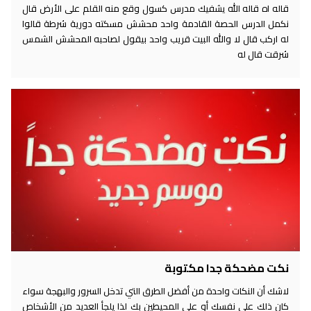
قاله اه قاله الله يشفيك مدرس كسول وقع منه القلم على الأرض قال
نكمل الدرس الحصة القادمة واحد محشش مسكته دورية شرطة قالوا
له اركب قال لا والله البيت قريب واحد بيقول لصاحبه المحشش الشمس
شرقت قال له
نكت مضحكة جدا مكتوبة
لاشك أن النكات واحدة من أفضل الطرق التي تدخل السرور والبهجة سواء
كان ذلك على نفسك أو على المحيطين بك لذا يلجأ العديد من الأشخاص