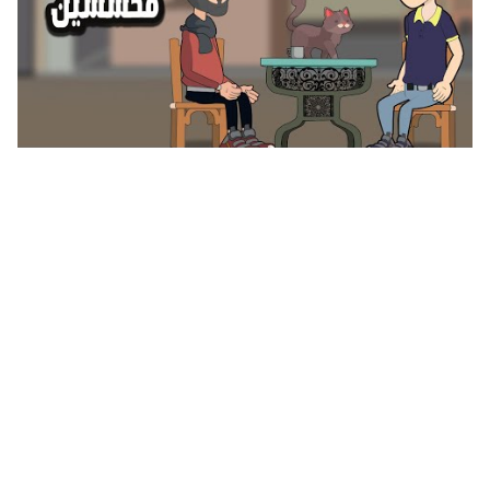
نكت تموت من الضحك محششين نكت محششين سعوديين