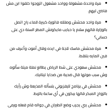
مرة واحدة مشغولة وواحد مشغول اتزوجوا خلفوا ابن مش
فاضي ليهم.
مرة واحد محشش وصلتله فاتورة كبيرة للماء راح اتصل
بالوزارة قالهم سلام يا حبايب مايكونش المطر السنة دي على
حسابي؟
مرة محشش ماسك تلجة في ايده وقال أموت وأعرف من
فين المايه بتنقط.
محشش سعودي على شط الرياض يطالع نملة ميتة سألوه
وش سبب موتها قال ضحية من ضحايا تيتانيك.
محشش في برنامج تليفزيوني بتسأله المذيعة وش رأيك
بالزواج المبكر قالها بيكون في أي ساعة بالزبط.
محشش يبي يجرب وضع الطيران في جواله قام فعله ورمى