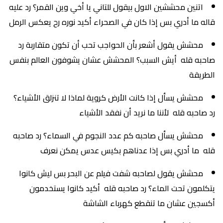
اتنين محششين الاول بيقول للتاني يا أخي وين القمر؟ رد عليه
قاله ما أدري بس إذا كان في الصحراء أكيد نوره رح يعكس الرمل
محشش يقول أشعر بأن الحواجب تحب أن تكون متقاربة رد
صاحبه قله أيش السبب؟ المحشش عشان يشوفون العالم بنفس
الطريقة
محشش يسأل إذا كانت الأرض كروية لماذا لا تنزلق الأشياء؟
رد صاحبه قله لأننا ما نريد أن نفقد الأشياء
محشش يسأل صاحبه كم عدد النجوم في السماء؟ رد صاحبه
قله ما أدري بس إذا عدناهم بكيس عدس يمكن نعرف
محشش يقول لصاحبه شفت فيلم عن البحر بس ليش كانوا
يتكلمون تحت الماء؟ رد صاحبه قله أكيد كانوا يستخدمون
أكسجين عشان ما تنقطع كهرباء الشاشة