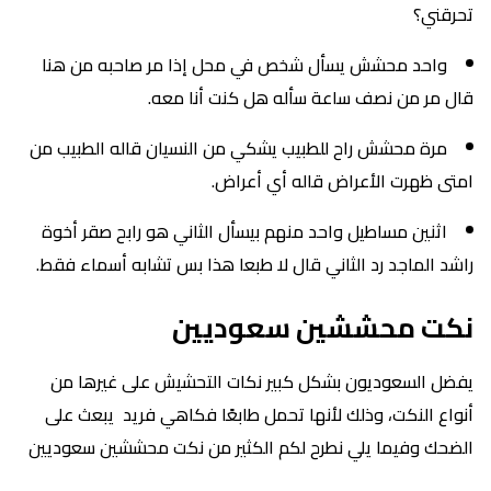
تحرقني؟
واحد محشش يسأل شخص في محل إذا مر صاحبه من هنا
قال مر من نصف ساعة سأله هل كنت أنا معه.
مرة محشش راح للطبيب يشكي من النسيان قاله الطبيب من
امتى ظهرت الأعراض قاله أي أعراض.
اثنين مساطيل واحد منهم بيسأل الثاني هو رابح صقر أخوة
راشد الماجد رد الثاني قال لا طبعا هذا بس تشابه أسماء فقط.
نكت محششين سعوديين
يفضل السعوديون بشكل كبير نكات التحشيش على غيرها من
أنواع النكت، وذلك لأنها تحمل طابعًا فكاهي فريد يبعث على
الضحك وفيما يلي نطرح لكم الكثير من نكت محششين سعوديين