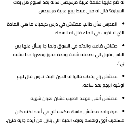
له ضع عليها علامة عربية مرسيدس سأله بعد أسبوع هل بعت
السيارة؟ قال له مين عبيط يبيع عربية مرسيدس.
المدرس سأل طالب محشش في درس كيمياء ما هي المادة
التي لا تذوب في الماء قال له السمك.
حشاش ضاعت والدته في السوق ولما جا يسأل عنها بين
الناس يقول للي يصدفه شفت وحدة عجوز ومعها حدا بيشبه
لي؟.
محشش راح يخطب قالوا له الحين البنت تدرس قال لهم
اوكيه ابرجع بعد ساعه.
محشش ألغى موعد الطبيب عشان تعبان شويه.
مرة واحد محشش ماسك مكعب ثلج في أيده لكنه كان
مستغرب أوي ونفسه يعرف المية اللي بتنزل من أيده جايه منين.