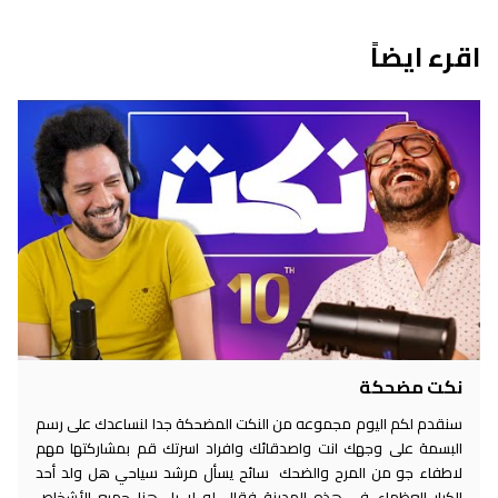
اقرء ايضاً
نكت مضحكة
سنقدم لكم اليوم مجموعه من النكت المضحكة جدا لنساعدك على رسم
البسمة على وجهك انت واصدقائك وافراد اسرتك قم بمشاركتها مهم
لاطفاء جو من المرح والضحك سائح يسأل مرشد سياحي هل ولد أحد
الكبار العظماء في هذه المدينة فقال له لا بل هنا جميع الأشخاص