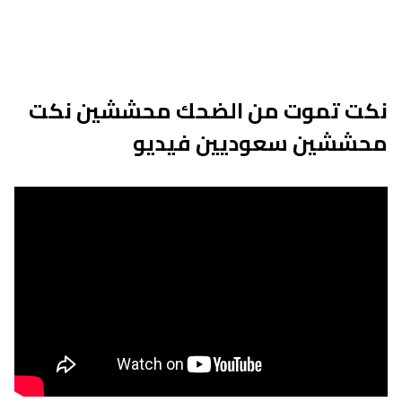
نكت تموت من الضحك محششين نكت
محششين سعوديين فيديو