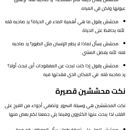
عيونها ولكن في المياه
محشش يقول ما هي أهمية الماء في الحياة؟ رد صاحبه قله
لأنه يحافظ على الحياة
محشش يسأل لماذا لا يطير الإنسان مثل الطيور؟ رد صاحبه
قله لأنه يفضل المشي
محشش يقول إذا كنت تبحث عن المفقودات أين تبحث أولا؟
رد صاحبه قله في المكان الذي فقدتها فيه
نكت محششين قصيرة
نكت المحششين هي وسيلة السرور وتضفي أجواء من الفرح على
القلب لذا يبحث عنها الكثيرون وفيما يلي جمعنا لكم بعض منها
محشش اتصل على شركة طيران سأل الموظف كم مدة