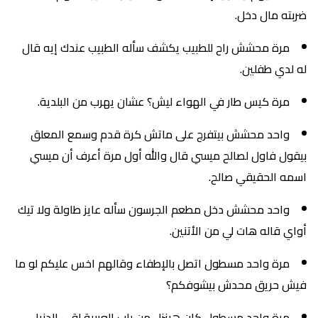
ضربته مال دخل.
مرة محشش راح للطبيب يكشف سأله الطبيب عندك إيه قال
له لدي طفلين.
مرة كيس طار في الهواء ليش؟ عشان يهرب من البلدية.
واحد محشش بيتفرج على ماتش كرة قدم وسمع المعلق
بيقول فاول لصالح ميسي قال والله أول مرة أعرف أن ميسي
اسمه الحقيقي صالح.
واحد محشش دخل مطعم الجرسون سأله عايز طاولة ولا تيك
أواي قاله هات لي من الأتنين.
مرة واحد مسطول اتصل بالإطفاء وقالهم اخس عليكم لو ما
فيش حريق محدش بيشوفكم؟
مرة واحد مسطول كان هينزل من باب العربية لقى الدنيا