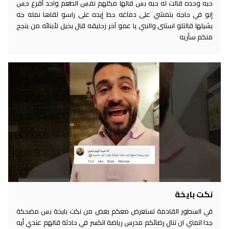
حبه وحده قالت له حبه بس قالها مكلهم نفس الطعم واحد أقرع حس
إنو في حاجه بتمشي على دماغه حط إيده على راسو لقاها نمله جه
يشيلها قالتلو استنى والنبي يا عمو آخر زحليقه قال بخيل لأبنائه من ينجح
منكم سأريه
نكت بايخة
في السطور القادمة تستعرض معكم بعض من نكت بايخة بس مضحكة
جدا اتمني ان تنال رضائكم مدرس رياضة اتكسر في حادثة قالهم عندي أيه