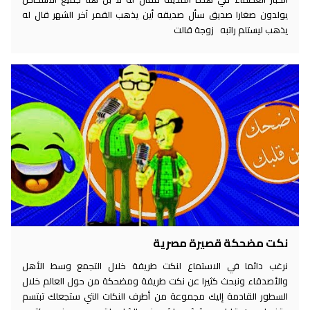
يولدون صغارا صديق سأل صديقه أين يذهب القمر آخر الشهر قال له
يذهب ليستلم راتبه زوجة قالت
نكت مضحكة قصيرة مصرية
نرغب دائما في الاستماع لنكت طريفة خلال التجمع وسط الأهل
والأصدقاء ونبحث كثيرا عن نكت طريفة ومضحكة من حول العالم خلال
السطور القادمة إليك مجموعة من أطرف النكات التي ستجعلك تبتسم