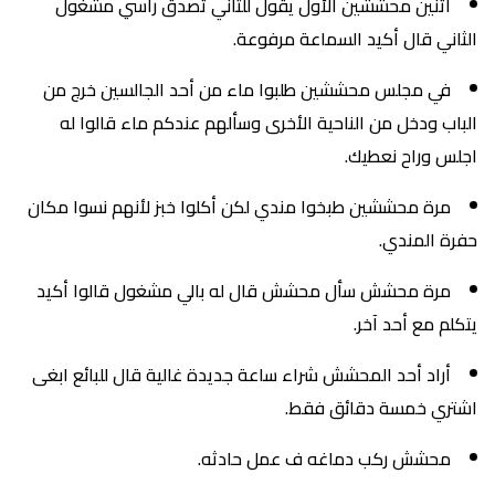
اثنين محششين الأول يقول للثاني تصدق راسي مشغول
الثاني قال أكيد السماعة مرفوعة.
في مجلس محششين طلبوا ماء من أحد الجالسين خرج من
الباب ودخل من الناحية الأخرى وسألهم عندكم ماء قالوا له
اجلس وراح نعطيك.
مرة محششين طبخوا مندي لكن أكلوا خبز لأنهم نسوا مكان
حفرة المندي.
مرة محشش سأل محشش قال له بالي مشغول قالوا أكيد
يتكلم مع أحد آخر.
أراد أحد المحشش شراء ساعة جديدة غالية قال للبائع ابغى
اشتري خمسة دقائق فقط.
محشش ركب دماغه ف عمل حادثه.