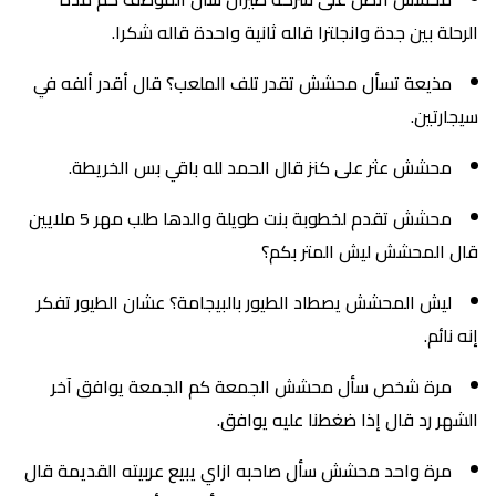
الرحلة بين جدة وانجلترا قاله ثانية واحدة قاله شكرا.
مذيعة تسأل محشش تقدر تلف الملعب؟ قال أقدر ألفه في
سيجارتين.
محشش عثر على كنز قال الحمد لله باقي بس الخريطة.
محشش تقدم لخطوبة بنت طويلة والدها طلب مهر 5 ملايين
قال المحشش ليش المتر بكم؟
ليش المحشش يصطاد الطيور بالبيجامة؟ عشان الطيور تفكر
إنه نائم.
مرة شخص سأل محشش الجمعة كم الجمعة يوافق آخر
الشهر رد قال إذا ضغطنا عليه يوافق.
مرة واحد محشش سأل صاحبه ازاي يبيع عربيته القديمة قال