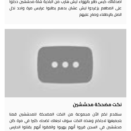
اصدقائك كيس طاير بالهواء ليش هارب من البلدية شلة محششين دخلوا
على المطعم يزغردوا ليش عشان بدهم يطلبوا عرايس مرة واحد نذل
اتصل بالإطفاء وصاح عليهم
نكت مضحكة محششين
سنقدم لكم الأن مجموعة من النكت المضحكة للمحششين قمنا
بتجميعها لاجلكم وهذه النكت سوف تجعلك تضحك كثيرا في مرة كان
محششين في السجن قرروا أنهم يهربوا واتفقوا أنهم يقتلوا الحارس