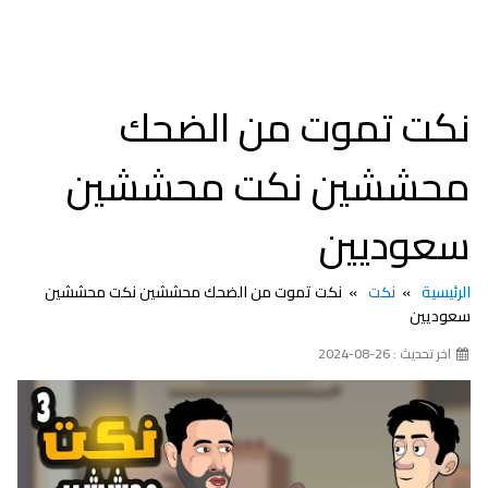
نكت تموت من الضحك
محششين نكت محششين
سعوديين
الرئيسية
نكت
نكت تموت من الضحك محششين نكت محششين
سعوديين
اخر تحديث : 26-08-2024