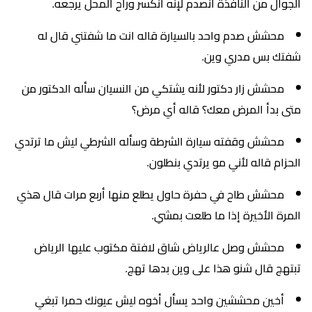
الجوال من النافذة انصدم لإنه انكسر وراح المحل يرجعه.
محشش صدم واحد بالسيارة قاله انت ما شفتني قال له
شفتك بس مدري وين.
محشش زار دكتور لأنه يشتكي من النسيان سأله الدكتور من
متى بدأ المرض معك؟ قاله أي مرض؟
محشش وقفته سيارة الشرطة وسأله الشرطي ليش ما ترتدي
الحزام قاله لأني مو يرتدي بنطلون.
محشش طاح في حفرة حاول يطلع منها أربع مرات قال هذي
المرة الأخيرة إذا ما طلعت بمشي.
محشش وصل عالرياض شاق لافتة مكتوب عليها الرياض
تبتهج قال شنو هذا على وين بدها تهج.
أخين محششين واحد يسأل أخوه ليش عيونك حمرا تبغي