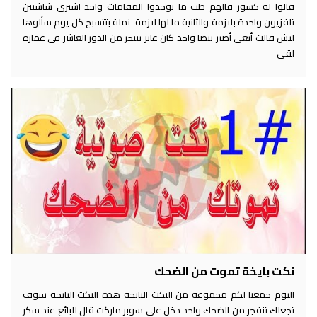
قالوا له كسور قالهم طب ما توحدوا المقامات واحد اشترى شاشتين
تلفزيون واحدة بلازمة والثانية ما لها لازمة نملة بتتسبح كل يوم سألوها
ليش قالت أبغي أصير بيضا واحد كان عايز ينتحر من الدور العاشر في عمارة
لقى
نكت بايخة تموت من الضحك
اليوم جمعنا لكم مجموعه من النكت البايخة هذه النكت البايخة سوف
تجعلك تنفجر من الضحك واحد دخل على سوبر ماركت قال للبائع عند سكر