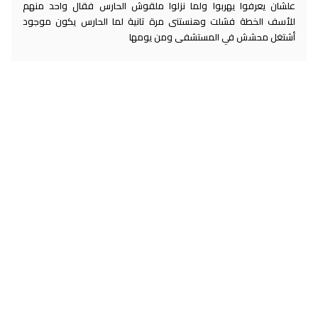
علشان يعرفوا يهربوا ولما نزلوا ملقوش الحارس فقال واحد منهم
للأسف الخطة فشلت وهنستنى مرة تانية لما الحارس يكون موجود
أشتغل محشش في المستشفى ومن يومها