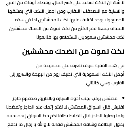
لا شك ان النكت تساعد على كسر الملل، وقضاء أوقات من المرح
والتسلية مع الاصدقاء االاقارب ومن اجمل النكت التي يعشقها
الجميع ولا يوجد اختلاف عليها نكت المحششين لذا في هذه
المقالة جمعنا لكم الكثير من نكت تموت من الضحك محششين
نكت محششين سعوديين لتستمتعو بها فتابعونا
نكت تموت من الضحك محششين
في هذه الفقرة سوف نتعرف على مجموعة من
أجمل النكت السعودية التي تضيف روح من البهجة والسرور إلى
القلوب وهي كالتالي
محشش يركب بجنب أخوه السيارة وبالطريق صدفهم حاجز
تفتيش قال السواق للمحشش لا تفتح إثمك عند الحاجز وتفضحنا
ولما وصلوا الحاجز قال الضابط بطاقاتكم حط السواق إيده بجيبه
يطول البطاقة وشافه المحشش فقاله لا والله يا رجال ما تدفع