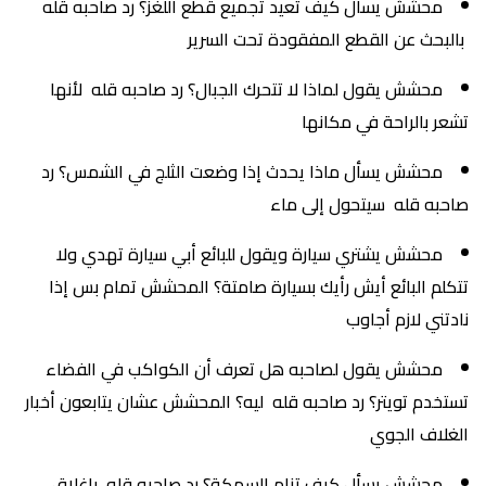
محشش يسأل كيف تعيد تجميع قطع اللغز؟ رد صاحبه قله
بالبحث عن القطع المفقودة تحت السرير
محشش يقول لماذا لا تتحرك الجبال؟ رد صاحبه قله لأنها
تشعر بالراحة في مكانها
محشش يسأل ماذا يحدث إذا وضعت الثلج في الشمس؟ رد
صاحبه قله سيتحول إلى ماء
محشش يشتري سيارة ويقول للبائع أبي سيارة تهدي ولا
تتكلم البائع أيش رأيك بسيارة صامتة؟ المحشش تمام بس إذا
نادتني لازم أجاوب
محشش يقول لصاحبه هل تعرف أن الكواكب في الفضاء
تستخدم تويتر؟ رد صاحبه قله ليه؟ المحشش عشان يتابعون أخبار
الغلاف الجوي
محشش يسأل كيف تنام السمكة؟ رد صاحبه قله بإغلاق