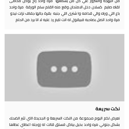
من البهجة والسرور علي كل من يسمعها مرة واحد راح يوكل محامى
لقاه صايم كسلان دخل الامتحان وقع منه القلم سلم الورقة مرة واحد
باع اللي وراه والي قدامه وا شترى اللي جنبه بقرة جالها جفاف نزلت نيدو
مرة واحد اتصل بصاحبه فبيقول له انت نايم رد عليه لا انا برد من الحلم
نكت سريعة
نعرض لكم اليوم مجموعة من النكت السريعة و الجديدة التي تثير الضحك
بشكل جنوني مره واحد بخيل بياكل فستق قالت له زوجته اعطني عطاها