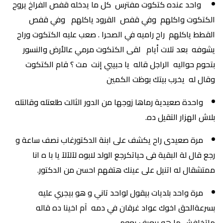
واحد عنده كتكوت مفترس كل ما يدخله قفص الفراخ يروح
الكتكوت واكلهم وفي قفص القرود ياكلهم وفي قفص
القطط ياكلهم راح راميه في الصحرا . صعب عليه الكتكوت وراح
يشوفه بعد تلات أيام لقى الكتكوت مرمي عالأرض والنسور
بتحوم حواليه الراجل قاله يا حبيبي إنت مت ؟ قام الكتكوت
وقال له يخرب بيتك بوظت الكمين
واحدة صعيدية رماها زوجها من الدور الثالت طلعتله وقالتله
بلاش الهزار التقيل ده.
مرة صعيدى راح يكشف على ابنة الدكتورغاب نصف ساعة و
رجع قال لة البقية فى حياتكرجع الولد لابوه لآلآلآ يا با ه انا
ممتشقال له اتنيل على عينك هتفهم احسن من الدكتور.
مرة واحد بلديات بيقول لواحد تاني و هو بيجري عليه
بسرعةالحق اخوك عواد غرقان في دمه آم اخينا ده قاله
ماتخافش ما هو بيعرف يعوم