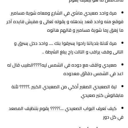
مرة واحد صعيدي ماشي في الشارع ومعاه شوية مسامير
فوقع منه واحد قعد يندهله و يقوله تعالى و مفيش فايده آخر
ما زهق رما شوية مسامير و قالهم هاتوه
مرة ثلاتة بلدياتنا راحوا يسرقوا بنك ..... واحد دخل يسرق و
التانى وقف يراقب و التالت راح يبلغ الشرطة ..
صعيدي واقف مع دوده في الشمس ليه؟؟؟؟الطبيب قال له
اعد في الشمس دقائق معدوده
لية الصعيدي الصغير أذكي من الصعيدي الكبير .؟؟؟؟؟ لأنة
مابقالوش كتير صعيدي
كيف تعرف البواب الصعيدي ....؟؟؟؟؟ يقوم بتنظيف المصعد
في كل دور