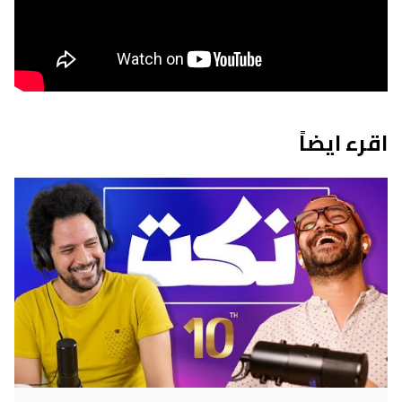
اقرء ايضاً