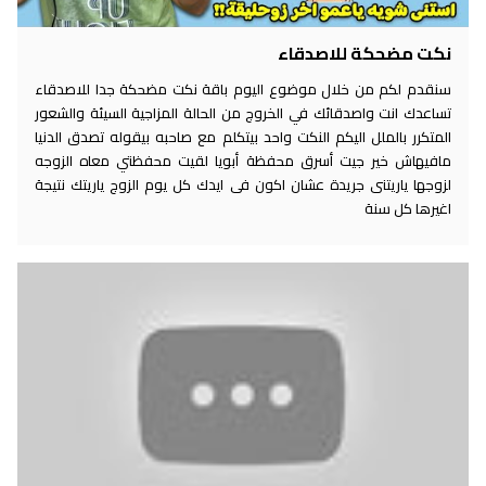
نكت مضحكة للاصدقاء
سنقدم لكم من خلال موضوع اليوم باقة نكت مضحكة جدا للاصدقاء
تساعدك انت واصدقائك في الخروج من الحالة المزاجية السيئة والشعور
المتكرر بالملل اليكم النكت واحد بيتكلم مع صاحبه بيقوله تصدق الدنيا
مافيهاش خير جيت أسرق محفظة أبويا لقيت محفظتي معاه الزوجه
لزوجها ياريتنى جريدة عشان اكون فى ايدك كل يوم الزوج ياريتك نتيجة
اغيرها كل سنة