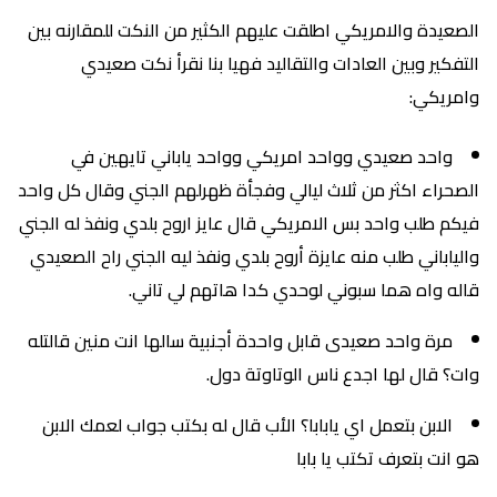
الصعيدة والامريكي اطلقت عليهم الكثير من النكت للمقارنه بين
التفكير وبين العادات والتقاليد فهيا بنا نقرأ نكت صعيدي
وامريكي:
واحد صعيدي وواحد امريكي وواحد ياباني تايهين في
الصحراء اكثر من ثلاث ليالي وفجأة ظهرلهم الجني وقال كل واحد
فيكم طلب واحد بس الامريكي قال عايز اروح بلدي ونفذ له الجني
والياباني طلب منه عايزة أروح بلدي ونفذ ليه الجني راح الصعيدي
قاله واه هما سبوني لوحدي كدا هاتهم لي تاني.
مرة واحد صعيدى قابل واحدة أجنبية سالها انت منين قالتله
وات؟ قال لها اجدع ناس الوتاوتة دول.
الابن بتعمل اي يابابا؟ الأب قال له بكتب جواب لعمك الابن
هو انت بتعرف تكتب يا بابا