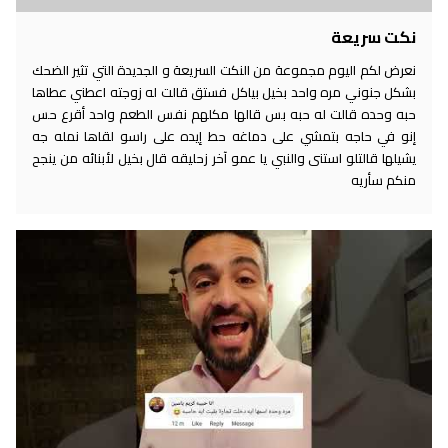
نكت سريعة
نعرض لكم اليوم مجموعة من النكت السريعة و الجديدة التي تثير الضحك
بشكل جنوني مره واحد بخيل بياكل فستق قالت له زوجته اعطني عطاها
حبه وحده قالت له حبه بس قالها مكلهم نفس الطعم واحد أقرع حس
إنو في حاجه بتمشي على دماغه حط إيده على راسو لقاها نمله جه
يشيلها قالتلو استنى والنبي يا عمو آخر زحليقه قال بخيل لأبنائه من ينجح
منكم سأريه