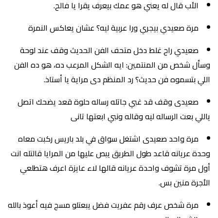
الأب قال له يعني هو عمك بيعرف يقرا يا فالح.
مرة صعيدي بيجري ورا عربية ليه؟ عشان يعاكس النمرة
صعيدي راح غلط دخل متحف الفن الحديث وقف عند لوحة
وسأل شخص من المنتمين: ايه الشكل المرعب ده، هو ده الفن
اللي بتسموه فن حديث؟ رد المنظم دى مراية يا أستاذ.
صعيدى وقف قد غبي جاتله رساله حلوة قعد يضحك اتصل
ياللي بعت الرساله ليه وقاله ونبي ابعتها تانى
مرة واحد صعيدى اشتغل سواق في بلد باريس ركبت معاه
وحدة عريانه قاعد طول الطريق يبص عليها من المرايا قالتله انت
أول مرة تشوف واحدة عريانه قالها لاء عايزة اعرف هتطلعي
الأجرة منين بس.
مرة شخص عرف رقم عفريت فضل يبعتلو مسج فيه أعوذ بالله