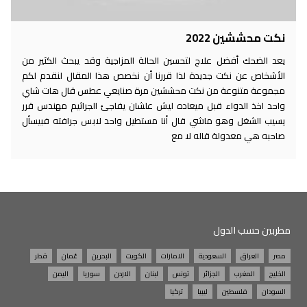
نكت محششين 2022
يعد الضحك أفضل علاج لتحسين الحالة المزاجية وقد يبحث الكثير من
الأشخاص عن نكت جديدة لذا قررنا أن نخصص هذا المقال لنقدم لكم
مجموعة متنوعة من نكت محششين مرة صنايعي عطس قال هات شاي
واحد اخذ الدواء قبل ميعاده ليش علشان يفاجئ الجراثيم مهندس قرر
يسيب الشغل وهو ماشي قال أنا مستطيل واحد لابس جرافته فبيسأل
صاحبه هي معدولة قاله لا مع
مطربين حسب الدول
مصر
العراق
السعودية
الامارات
الكويت
البحرين
عُمان
قطر
الخليج
المغرب
الجزائر
تونس
لبنان
الاردن
سوريا
اليمن
السودان
فلسطين
ليبيا
تركيا