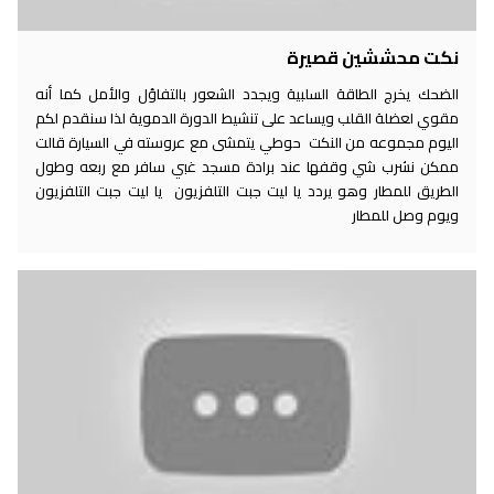
نكت محششين قصيرة
الضحك يخرج الطاقة السلبية ويجدد الشعور بالتفاؤل والأمل كما أنه
مقوي لعضلة القلب ويساعد على تنشيط الدورة الدموية لذا سنقدم لكم
اليوم مجموعه من النكت حوطي يتمشى مع عروسته في السيارة قالت
ممكن نشرب شي وقفها عند برادة مسجد غبي سافر مع ربعه وطول
الطريق للمطار وهو يردد يا ليت جبت التلفزيون يا ليت جبت التلفزيون
ويوم وصل للمطار