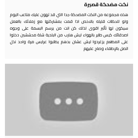
نكت مضحكة قصيرة
هذه مجموعه من النكت المضحكة جدا التي قد تهون عليك متاعب اليوم
ولو للحظات قليله بالاخص اذا قمت بمشاركتها مع زملائك بالعمل
سيكون لها تأثير اقوى لذلك كن انت من يرسم البسمة على وجوه
اصدقائك كيس طاير بالهواء ليش هارب من البلدية شلة محششين دخلوا
على المطعم يزغردوا ليش عشان بدهم يطلبوا عرايس مرة واحد نذل
اتصل بالإطفاء وصاح عليهم