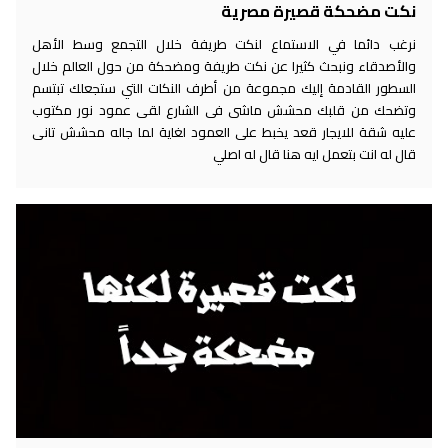
نكت مضحكة قصيرة مصرية
نرغب دائما في الاستماع لنكت طريفة خلال التجمع وسط الأهل
والأصدقاء ونبحث كثيرا عن نكت طريفة ومضحكة من حول العالم خلال
السطور القادمة إليك مجموعة من أطرف النكات التي ستجعلك تبتسم
وتضحك من قلبك محشش ماشى فى الشارع لقى عمود نور مكتوب
عليه شقة للايجار قعد يخبط على العمود لغاية لما جاله محشش تانى
قال له انت بتعمل ايه هنا قال له اصلي