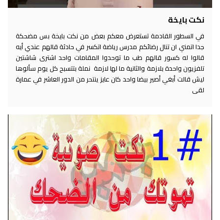
نكت بايخة
في السطور القادمة تستعرض معكم بعض من نكت بايخة بس مضحكة
جدا اتمني ان تنال رضائكم مدرس رياضة اتكسر في حادثة قالهم عندي أيه
قالوا له كسور قالهم طب ما توحدوا المقامات واحد اشترى شاشتين
تلفزيون واحدة بلازمة والثانية ما لها لازمة نملة بتتسبح كل يوم سألوها
ليش قالت أبغي أصير بيضا واحد كان عايز ينتحر من الدور العاشر في عمارة
لقى