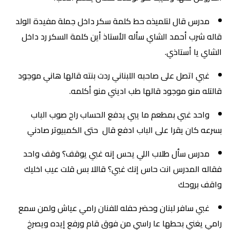
مدرس قال لتلميذه حط كلمة سكر داخل جملة مفيدة الولد
قاله شرب أحمد الشاي سأله الأستاذ أين كلمة السكر رد داخل
الشاي يا أستاذي.
غبي اتصل على صاحبه اللبناني ردت بنته قالها هاني موجود
قالتله منو موجود قالها طب اديني منو أكلمه.
واحد غبي بمطعم ما يبي يدفع الحساب راح صوب الباب
بسرعه كان يقرا على الباب ادفع قال حتى الكمبيوتر صادني
مدرس سأل طلاب اللي يحس إنه غبي يوقف؟ وقف واحد
فقاله المدرس انت حاس إنك غبي؟ قاللا بس قلت عيب اخليك
واقف بروحك
غبي سافر لبنان وحضر حفله للفنان رامي عياش ولمن سمع
رامي يغني بحطها عا راسي من فوق قام ورفع إيده ويصرخ