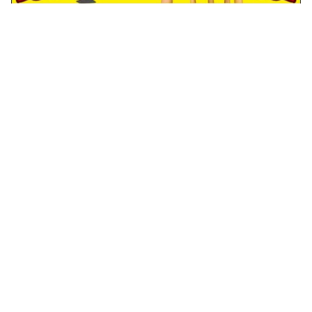
نكت صعيدي وامريكي