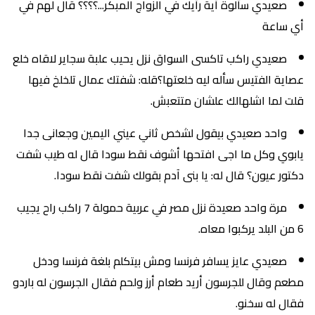
صعيدي سألوة أية رأيك في الزواج المبكر...؟؟؟؟ قال لهم في
أي ساعة
صعيدي راكب تاكسى السواق نزل يحيب علبة سجاير لاقاه خلع
عصاية الفتيس سأله ليه خلعتها؟قله: شفتك عمال تلخلخ فيها
قلت لما اشلهالك علشان متتعبش.
واحد صعيدي بيقول لشخص ثاني عيني اليمين وجعانى جدا
يابوي وكل ما اجى افتحها أشوف نقط سودا قال له طيب شفت
دكتور عيون؟ قال له: يا بنى آدم بقولك شفت نقط سودا.
مرة واحد صعيدة نزل مصر في عربية حمولة 7 راكب راح يجيب
6 من البلد يركبوا معاه.
صعيدي عايز يسافر فرنسا ومش بيتكلم بلغة فرنسا ودخل
مطعم وقال للجرسون أريد طعام أرز ولحم فقال الجرسون له باردو
فقال له سخنو.