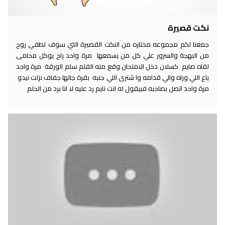
نكت قصيرة
جمعنا لكم مجموعه مختاره من النكت القصيرة التي سوف تطفي روح
من البهجة والسرور علي كل من يسمعها مرة واحد راح يوكل محامى
لقاه صايم كسلان دخل الامتحان وقع منه القلم سلم الورقة مرة واحد
باع اللي وراه والي قدامه وا شترى اللي جنبه بقرة جالها جفاف نزلت نيدو
مرة واحد اتصل بصاحبه فبيقول له انت نايم رد عليه لا انا برد من الحلم