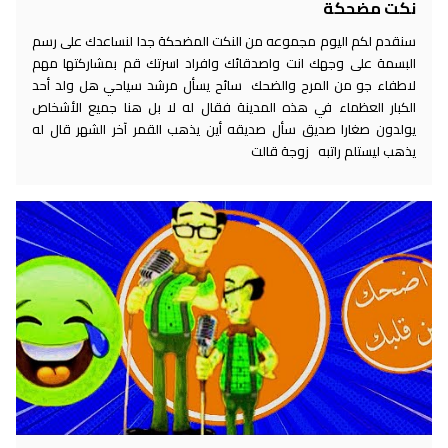
نكت مضحكة
سنقدم لكم اليوم مجموعه من النكت المضحكة جدا لنساعدك على رسم
البسمة على وجهك انت واصدقائك وافراد اسرتك قم بمشاركتها مهم
لاطفاء جو من المرح والضحك سائح يسأل مرشد سياحي هل ولد أحد
الكبار العظماء في هذه المدينة فقال له لا بل هنا جميع الأشخاص
يولدون صغارا صديق سأل صديقه أين يذهب القمر آخر الشهر قال له
يذهب ليستلم راتبه زوجة قالت