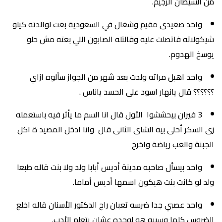
من الشيطان الرجيم.
واحد صعيدى مقيم وشغال في السعودية بعت لوالدته كيلو
شيكولاته فاتصلت عليه وقالتله الصابون اللي بعته مش حلو
يوسخ الهدوم.
واحد اهبل مراته ولدت بعد شهر من الجواز سألوه ازاي
؟؟؟؟؟؟ قال يانهار اسود على الحسد ياناس .
3 فيران بيحششوا الأول قال انا السم ما يأثر فيه باستعمله
زى السكر أحلى بيه الشاى الثانى قال وانا ادخل المصيد ة اكل
الجبنة والعب رياضة واخرج
واحد بيسأل صاحبه مدينة أديس أبابا ولد ولا بنت قاله طبعا
ولد لو كانت بنت هيكون اسمها أديس أماما.
واحد عصبي جدا ضرسه تعبان راح الدكتور الأسنان قاله اخلع
الضروس كلها وسيبه هو لوحده عشان يتعلم الأدب.