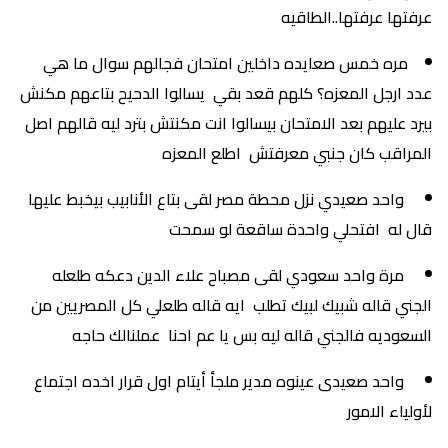
عرفتها عرفتها..الطاقيه
مره خمس صعايده داخلين امتحان فجالهم سوال ما هي
عدد ارجل المعزه؟ كلهم قعد بقي يسالوا الدحيح بتاعهم مكنش
بيرد عليهم بعد الامتحان بيسالوا انت مكنتش بترد ليه قالهم اصل
المراقب كان جنبي معرفتش اطلع المعزه
واحد صعيدي نزل محطة مصر لقى بتاع الأنابيب بيخبط عليها
قال له افتحلي واحدة ساقعة لو سمحت
مرة واحد سعودي لقى مصباح علاء الدين دعكه طلعله
الجني قاله شبيك لبيك تطلب ايه قاله طلعلي كل المصريين من
السعوديه فالجني قاله ليه بس يا عم احنا عملنالك حاجه
واحد صعيدى عينوه مدير ملجأ أيتام اول قرار اخده اجتماع
لأولياء الامور