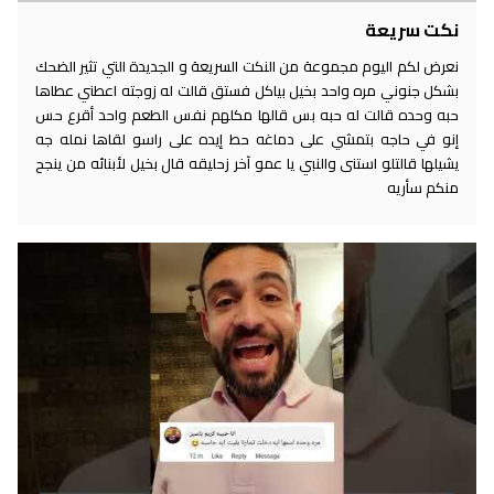
نكت سريعة
نعرض لكم اليوم مجموعة من النكت السريعة و الجديدة التي تثير الضحك
بشكل جنوني مره واحد بخيل بياكل فستق قالت له زوجته اعطني عطاها
حبه وحده قالت له حبه بس قالها مكلهم نفس الطعم واحد أقرع حس
إنو في حاجه بتمشي على دماغه حط إيده على راسو لقاها نمله جه
يشيلها قالتلو استنى والنبي يا عمو آخر زحليقه قال بخيل لأبنائه من ينجح
منكم سأريه