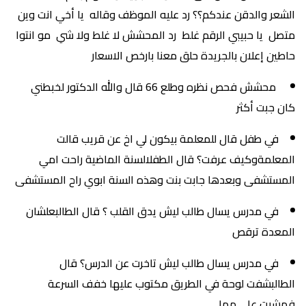
الشعر والدقن عندكم؟؟ رد عليه الموظف وقاله يا أخي انت وين
متصل يا حبيبي الرقم غلط رد المحشش لا غلط ولا شي مو انتوا
حاطين إعلان بالجريدة حلق معنا بارخص الاسعار
محشش فحص نظره وطلع 66 قال والله الدكتور لخبطني
كان جبت أكثر
في طفل قال للمعلمة بيكون لي اخ عن قريب قالت
المعلمةوكيف عرفت؟ قال الطفلالسنة الماضية راحت امي
المستشفى وبعدها جابت بنت وهذه السنة ابوي راح المستشفى
في مدرس يسال طالب ليش يدق القلب ؟ قال الطالبعلشان
المعدة ترقص
في مدرس يسال طالب ليش تاخرت عن الدرس؟ قال
الطالبشفت لوحة في الطريق مكتوب عليها خفف السرعة
فمشيت على مهلي