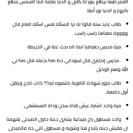
القمر طبعا بيطلع ينور لنا بالليل و الدنيا ضلمة انما الشمس بتطلع
بالنهار و الدنيا نور أصلآ
طالب عايد سنه قالوا له ترا الاسئله نفس اسئله العام قال
يووووة معناها راسب راسب..
مرة مدرس حغرافيا ابنة تاه بحث عنة في الخريطة
. مدرس إنجليزي قال لسوداني حط has بجمله قال has بي
الله ونعم الوكيل
طالب مزور شهادة الثانوية كشفوه ليه؟؟ كاتب ناجح وينقل
أول جامعة..
مرة واحد اشترة عيش لقاة سخن وداة المستشفى.
واحد مسطول راح صيدلية يشترى جبنة حاول الصيدلى يفهمة
ان مفيش جبنه بتتباع هنا وشويه و مسطول تاني جه فالصيدلى