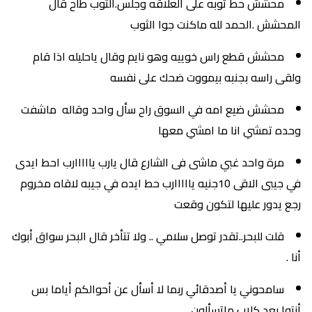
محشش حط ثوبه على العلاقه وجلس.الثوب طاح قال
المحشش .الحمد لله ماكنت جوا الثوب
محشش قطع راس خوييه وهو نايم وقال ياحليله اذا قام
ولقى راسه بجنبه بيمووت ضحك على نفسه
محشش ضيع امه في السوق راح سأل واحد وقاله ماشفت
وحده تمشي انا ما امشي معها
مرة واحد غبي ماشى فى الشارع قال يارب يااااارب احط ايدى
في جيبى الاقى 10جنيه يااااارب حط ايده في جيبه لاقاه مخروم
رجع يدور عليها لتكون وقعت
قلت للبحر..تقدر توصل سلامي .. ولا تتأخر قال البحر سواق أبوك
أنا .
سامحوني يا أصدقائي ربما لا أسأل عن أحوالكم أياما بس
أنتوا بعد كلاب ماتسألون.