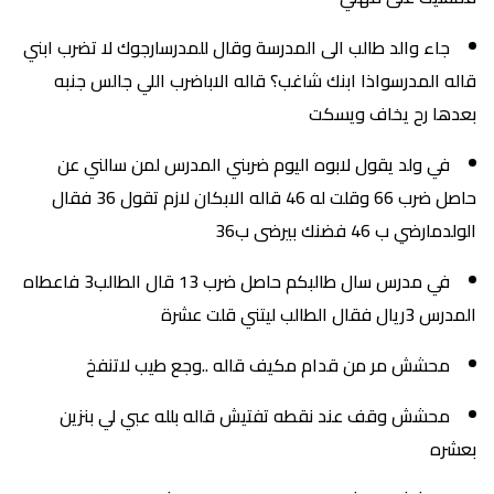
جاء والد طالب الى المدرسة وقال للمدرسارجوك لا تضرب ابني
قاله المدرسواذا ابنك شاغب؟ قاله الاباضرب اللي جالس جنبه
بعدها رح يخاف ويسكت
في ولد يقول لابوه اليوم ضربني المدرس لمن سالني عن
حاصل ضرب 66 وقلت له 46 قاله الابكان لازم تقول 36 فقال
الولدمارضي ب 46 فضنك بيرضى ب36
في مدرس سال طالبكم حاصل ضرب 13 قال الطالب3 فاعطاه
المدرس 3ريال فقال الطالب ليتني قلت عشرة
محشش مر من قدام مكيف قاله ..وجع طيب لاتنفخ
محشش وقف عند نقطه تفتيش قاله بلله عبي لي بنزين
بعشره