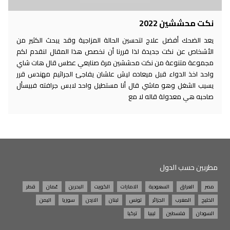
نكت محششين 2022
يعد الضحك أفضل علاج لتحسين الحالة المزاجية وقد يبحث الكثير من
الأشخاص عن نكت جديدة لذا قررنا أن نخصص هذا المقال لنقدم لكم
مجموعة متنوعة من نكت محششين مرة صنايعي عطس قال هات شاي
واحد اخذ الدواء قبل ميعاده ليش علشان يفاجئ الجراثيم مهندس قرر
يسيب الشغل وهو ماشي قال أنا مستطيل واحد لابس جرافته فبيسأل
صاحبه هي معدولة قاله لا مع
مطربين حسب الدول
مصر
العراق
السعودية
الامارات
الكويت
البحرين
عُمان
قطر
الخليج
المغرب
الجزائر
تونس
لبنان
الاردن
سوريا
اليمن
السودان
فلسطين
ليبيا
تركيا