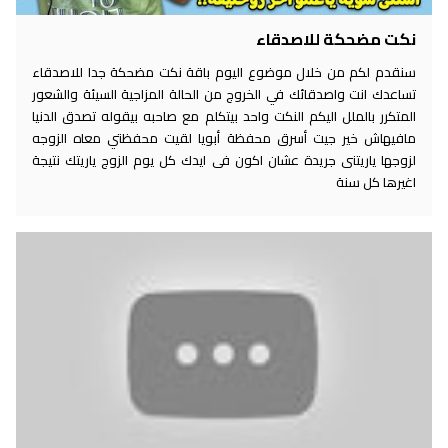
نكت مضحكة للاصدقاء
سنقدم لكم من خلال موضوع اليوم باقة نكت مضحكة جدا للاصدقاء
تساعدك انت واصدقائك في الخروج من الحالة المزاجية السيئة والشعور
المتكرر بالملل اليكم النكت واحد بيتكلم مع صاحبه بيقوله تصدق الدنيا
مافيهاش خير جيت أسرق محفظة أبويا لقيت محفظتي معاه الزوجه
لزوجها ياريتنى جريدة عشان اكون فى ايدك كل يوم الزوج ياريتك نتيجة
اغيرها كل سنة