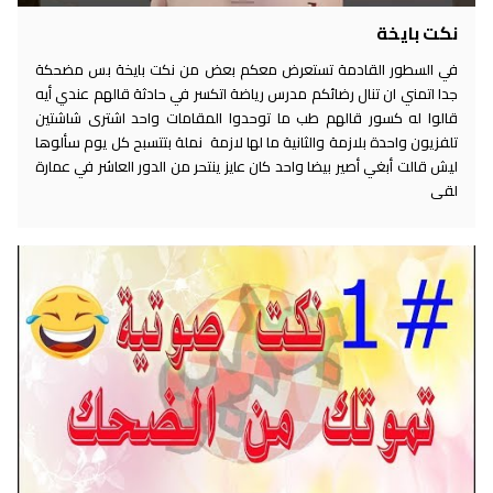
نكت بايخة
في السطور القادمة تستعرض معكم بعض من نكت بايخة بس مضحكة
جدا اتمني ان تنال رضائكم مدرس رياضة اتكسر في حادثة قالهم عندي أيه
قالوا له كسور قالهم طب ما توحدوا المقامات واحد اشترى شاشتين
تلفزيون واحدة بلازمة والثانية ما لها لازمة نملة بتتسبح كل يوم سألوها
ليش قالت أبغي أصير بيضا واحد كان عايز ينتحر من الدور العاشر في عمارة
لقى