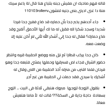
قاله فهم صاحبك ان مفيش جبنه بتتباع هنا قال لة ياعم سيبك
منة دا غبى ادينى بنص جنيه لانشون.110103rollerrv
جاء أحدهم يخبر جحا بأن حماره قد ضاع ففرح جحا فرحا
شديدا وسجد شكرا لله فقيل له ما لك أيها الأحمق أتفرح وقد
ضاع حمارك؟ فقال له جحا إني أشكر الله لأني لم أكن عليه إلا
وضعت معه.
كان جحا يركب قطارا ثم نزل منه ووضع الحقيبة قربه وانتظر
حضور الشيال فجاء لص فسرقها وحملها يمشي فتبعه جحا وهو
فرحان فلما اقترب من منزله أخذ الحقيبة من اللص وقال له
أشكرك يا سيدي فقد حملت لي الحقيبة من غير أجر.
بتقول الزوجة لزوجها مبروك هنبقي ثلاثة فى البيت ... الزوج
بسعادة حاجة جاية فى السكة؟؟؟ قالت له لأ ماما هتعيش
معانا.