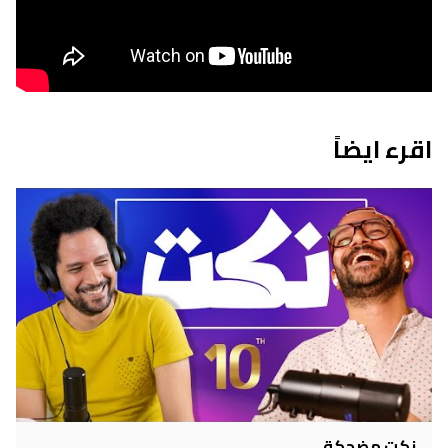
اقرء ايضاً
نكت مضحكة