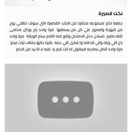
نكت قصيرة
جمعنا لكم مجموعه مختاره من النكت القصيرة التي سوف تطفي روح
من البهجة والسرور علي كل من يسمعها مرة واحد راح يوكل محامى
لقاه صايم كسلان دخل الامتحان وقع منه القلم سلم الورقة مرة واحد
باع اللي وراه والي قدامه وا شترى اللي جنبه بقرة جالها جفاف نزلت نيدو
مرة واحد اتصل بصاحبه فبيقول له انت نايم رد عليه لا انا برد من الحلم