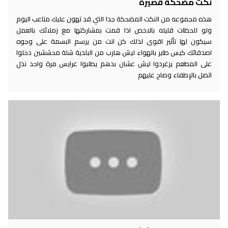
نكت مضحكة قصيرة
هذه مجموعه من النكت المضحكة جدا التي قد تهون عليك متاعب اليوم
ولو للحظات قليله بالاخص اذا قمت بمشاركتها مع زملائك بالعمل
سيكون لها تأثير اقوى لذلك كن انت من يرسم البسمة على وجوه
اصدقائك كيس طاير بالهواء ليش هارب من البلدية شلة محششين دخلوا
على المطعم يزغردوا ليش عشان بدهم يطلبوا عرايس مرة واحد نذل
اتصل بالإطفاء وصاح عليهم