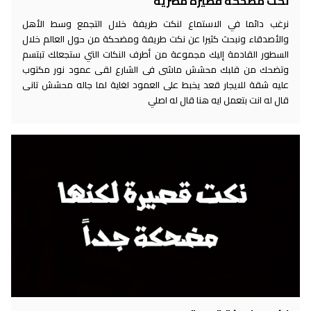
نكت مضحكة قصيرة مصرية
نرغب دائما في الاستماع لنكت طريفة خلال التجمع وسط الأهل
والأصدقاء ونبحث كثيرا عن نكت طريفة ومضحكة من حول العالم خلال
السطور القادمة إليك مجموعة من أطرف النكات التي ستجعلك تبتسم
وتضحك من قلبك محشش ماشى فى الشارع لقى عمود نور مكتوب
عليه شقة للايجار قعد يخبط على العمود لغاية لما جاله محشش تانى
قال له انت بتعمل ايه هنا قال له اصلي