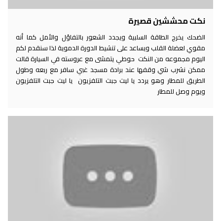
نكت محششين قصيرة
الضحك يخرج الطاقة السلبية ويجدد الشعور بالتفاؤل والأمل كما أنه
مقوي لعضلة القلب ويساعد على تنشيط الدورة الدموية لذا سنقدم لكم
اليوم مجموعه من النكت حوطي يتمشى مع عروسته في السيارة قالت
ممكن نشرب شي وقفها عند برادة مسجد غبي سافر مع ربعه وطول
الطريق للمطار وهو يردد يا ليت جبت التلفزيون يا ليت جبت التلفزيون
ويوم وصل للمطار