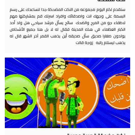
سنقدم لكم اليوم مجموعه من النكت المضحكة جدا لنساعدك على رسم
البسمة على وجهك انت واصدقائك وافراد اسرتك قم بمشاركتها مهم
لاطفاء جو من المرح والضحك سائح يسأل مرشد سياحي هل ولد أحد
الكبار العظماء في هذه المدينة فقال له لا بل هنا جميع الأشخاص
يولدون صغارا صديق سأل صديقه أين يذهب القمر آخر الشهر قال له
يذهب ليستلم راتبه زوجة قالت