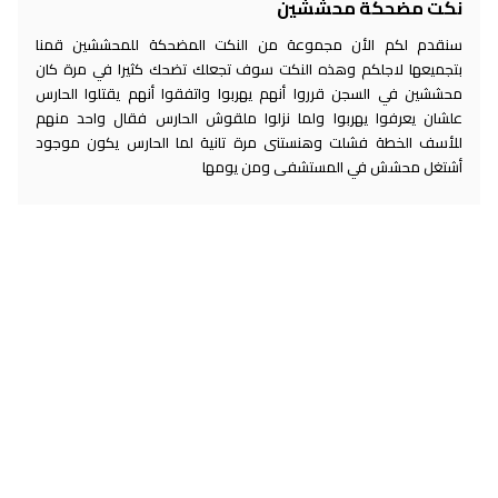
نكت مضحكة محششين
سنقدم لكم الأن مجموعة من النكت المضحكة للمحششين قمنا
بتجميعها لاجلكم وهذه النكت سوف تجعلك تضحك كثيرا في مرة كان
محششين في السجن قرروا أنهم يهربوا واتفقوا أنهم يقتلوا الحارس
علشان يعرفوا يهربوا ولما نزلوا ملقوش الحارس فقال واحد منهم
للأسف الخطة فشلت وهنستنى مرة تانية لما الحارس يكون موجود
أشتغل محشش في المستشفى ومن يومها