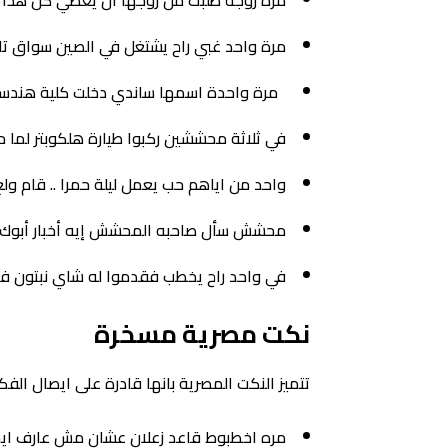
مرة زوجة طلبت من زوجها أن يعطي كل هذا الط
مرة واحد غبي راح يشتغل في الصين سواق ت
مرة واحدة اسمها ساندي دخلت كلية هندسة 
في ثلاثة محششين ركبوا طيارة هلكوبتر لما ح
واحد من اياهم حب يعمل ليلة حمرا .. قام ول
محشش سأل صاحبه المحشش إيه أخبار أبوك؟ 
في واحد راح يخطب فقدموا له شاي نبتون فق
نكت مصرية مسخرة
تتميز النكت المصرية بانها قادرة على ايصال ال
مره اخطبوط قاعد زعلان عشان مش عارف ايده