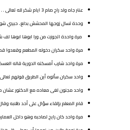
عنتر جاه ولد راح صام 3 ايام شكر لله تعالى . . . بعد 10 ايام مات الولد .. قال علي الطلاق غير اخصمهم من رمضان
وحدة تسال زوجها المحشش بدلع.. حبيبي شو اكت
مرة واحدة اتجوزت من ورا ابوها ابوها لف ش
مرة واحد سكران دخوله المطعم وقعدوا قدام
مرة واحد شارب أمسكته الدورية قاله العسكري 
واحد سكران سألوه أين الطريق قولهم تعالى 
واحد مجنون لغى معاده مع الدكتور عشان م
قام المعلم بإلقاء سؤال على أحد طلابه وقال م
مرة واحد كان رايح لصاحبه وهو داخل العمارة