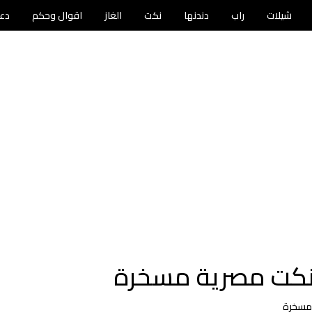
شيلات
راب
دندنها
نكت
الغاز
اقوال وحكم
دع
 نكت مصرية مسخرة
 مسخرة