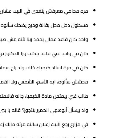
مره محامي معرفش يتغدى في البيت عشان ك
مسطول دخل محل بقالة وخرج يضحك سألوه بت
واحد كان قاعد عمال يحمد ربنا لأنه مش صين
كان في واحد غبي قاعد بيكتب ورا الدكتور في
كان في مرة استاذ كيمياء خلف ولد راح سما
محشش سألوه، ايه الأهم، الشمس ولا القمر؟، رد ق
طالب غبي بيمتحن مادة الكيميا، جاله فالامتح
ولد بيسأل أبوههي الحمير بتتجوز؟ قاله يا بني
في مزارع رجع البيت زعلان سالته مرته مالك زعلان