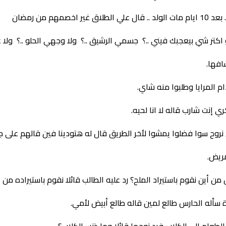
ر شي بيعجبك فيني ..؟ جسمي الرشيق ..؟ ولا وجهي الحلو ..؟ ولا عيون
افها.
 المرايا وطلبوا منه شاي.
إنت شارب قاله لا انا لحيه.
نروح سوا فضلوا يمشوا لأخر الطريق قال له هتودينا فين قالهم على ج
ريض.
ن أين نقوم باستيراد الملح؟ رد عليه الطالب قائلا نقوم باستيراده من ع
 سأله الحارس طالع لمين قاله طالع أبيض لأمي.