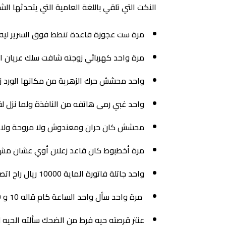
النكت التي تلقي باللغة العامية التي يتحدثه
مرة ست عجوزة قاعدة تنطط فوق السرير ليه؟ 
مرة واحد كهربائي زوجته شافت سلك عريان 
واحد محشش حرك الزهرية من مكانها الورد ز
واحد غبي رمى هاتفه من النافذة ولما نزل 
محشش كان حران ومعندوش ولا مروحة ولا تكي
مرة أخطبوط كان قاعد زعلان أوي عشان مش 
واحد جاتلة فاتورة الماية 10000 ريال راح اتصل بوزارة الماية وقالهم أهلا بيكم يا حبايبي هو المطر السنة دي على حسابي ولا أيه؟.
مرة واحد سأل واحد الساعة كام قاله 10 و 10 قاله ما تقوله يا اخي 20 وتخلصنا.
عنتر قرصته حيه فرط من الضحك سألته الحيه