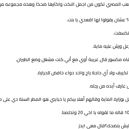
ا الشعب المصري تكون من اجمل النكت واكثرها ضحكا وهذه مجموعه من
عشان يقولوا لها اقعدي يا بنت.
انكسفت.
عل ورش عليه ماية.
لقاه مكسور قال غريبة أوي مع أني كنت مشغل وضع الطيران.
يف ولا أي حاجة راح واخد دواء خافض للحرارة.
عارف أيده من رجله.
 ليش بتضحك؟قال معي ايدز