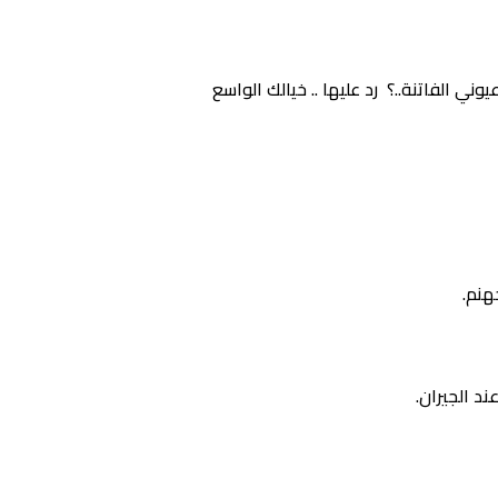
ي الفاتنة..؟ رد عليها .. خيالك الواسع
هنم.
ند الجيران.