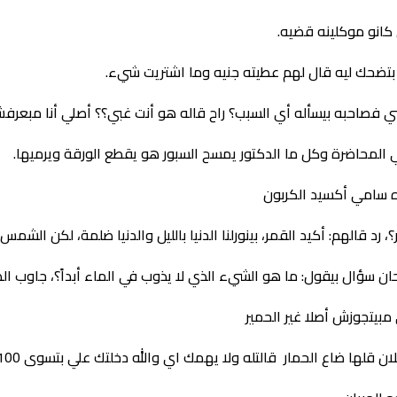
انو موكلينه قضيه.
ضحك ليه قال لهم عطيته جنيه وما اشتريت شيء.
ي فصاحبه بيسأله أي السبب؟ راح قاله هو أنت غبي؟؟ أصلي أنا مبعرف
 المحاضرة وكل ما الدكتور يمسح السبور هو يقطع الورقة ويرميها.
ه سامي أكسيد الكربون
الهم: أكيد القمر، بينورلنا الدنيا بالليل والدنيا ضلمة، لكن الشمس بتيج
ان سؤال بيقول: ما هو الشيء الذي لا يذوب في الماء أبداً؟، جاوب ال
 مبيتجوزش أصلا غير الحمير
 قلها ضاع الحمار قالتله ولا يهمك اي والله دخلتك علي بتسوى 100 حمار