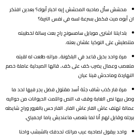
محشش سأل صاحبه المحشش إيه اخبار أبوك؟ بعدين افتكر
ان أبوه ميت فكمل بسرعة لسه في نفس التربة؟
بلدايتنا اشترى موبايل سامسونج راح بعت رسالة لخطيبته
متتصليش على النوكيا علشان بعته.
مرة واحد بخيل قاعد في البلكونة.. مراته طلعت له لقيته
متعصب وعمال يضرب كف على كف.. قالها الصيدلية عاملة خصم
النهاردة وماحدش فينا عيان
مرة فار كذب شاف جثة أسد مقتول فضل يجر فيها لحد ما
وصل بيها نص الغابة وقف ف النص واتلمت الحيوانات من حواليه
عمالة تهتف عاش الفار عاش الفار.. الفار حس بالغرور وراح شايطه
برجله وقايل لهم أنا لما بتعصب ماعنديش ياما ارحميني.
واحد بيقول لصاحبه عيب مراتك تحدفك بالشبشب واحنا