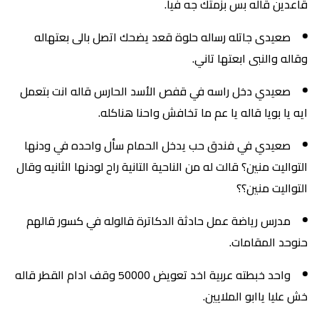
قاعدين قاله بس بزمتك جه فيا.
صعيدى جاتله رساله حلوة قعد يضحك اتصل بالى بعتهاله
وقاله والنبى ابعتها تاني.
صعيدي دخل راسه في قفص الأسد الحارس قاله انت بتعمل
ايه يا بويا قاله يا عم ما تخافش واحنا هناكله.
صعيدي في فندق حب يدخل الحمام سأل واحده في ودنها
التواليت منين؟ قالت له من الناحية التانية راح لودنها الثانيه وقال
التواليت منين؟؟
مدرس رياضة عمل حادثة الدكاترة قالوله في كسور قالهم
حنوحد المقامات.
واحد خبطته عربية اخد تعويض 50000 وقف ادام القطر قاله
خش عليا ياابو الملايين.