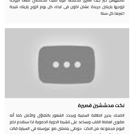
مافيهاش خير جيت أسرق محفظة أبويا لقيت محفظتي معاه الزوجه
لزوجها ياريتنى جريدة عشان اكون فى ايدك كل يوم الزوج ياريتك نتيجة
اغيرها كل سنة
نكت محششين قصيرة
الضحك يخرج الطاقة السلبية ويجدد الشعور بالتفاؤل والأمل كما أنه
مقوي لعضلة القلب ويساعد على تنشيط الدورة الدموية لذا سنقدم لكم
اليوم مجموعه من النكت حوطي يتمشى مع عروسته في السيارة قالت