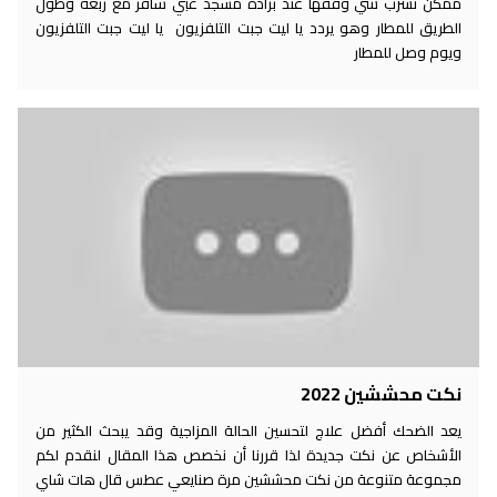
ممكن نشرب شي وقفها عند برادة مسجد غبي سافر مع ربعه وطول
الطريق للمطار وهو يردد يا ليت جبت التلفزيون يا ليت جبت التلفزيون
ويوم وصل للمطار
نكت محششين 2022
يعد الضحك أفضل علاج لتحسين الحالة المزاجية وقد يبحث الكثير من
الأشخاص عن نكت جديدة لذا قررنا أن نخصص هذا المقال لنقدم لكم
مجموعة متنوعة من نكت محششين مرة صنايعي عطس قال هات شاي