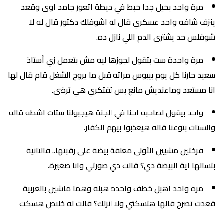
مرة واحد بخيل جدا خبط في حيطة اتعور جامد اوى وقعد
ينزف شافه واحد عسكري قال له اشوفلك دكتور قال له لا
شوفلس حد يشترى الدم اللي نازل ده.
مرة واحدة ست بتقول لجوزها ليه مش بتعمل زي أستاذ
سعيد جارنا كل يوم بيبوس مراته قبل ما يروح الشغل قام قال لها
انا مستعد وماعنديش مانع بس تفتكري هي ترضى.
واحد بيقول لصاحبه احنا في الجنة هيجبولنا ستات اشطه قاله
والستات بتوعنا قاله هيعذبوا بيهم الكفار.
فرختين مشيين الأولى معلقة بيضة على رقبتها.. فالتانية
بتسالها اية البيضة دي؟ قالت دي صورتي وانا صغيرة.
مره واحد اهبل خطف واحده هبله وهما ماشين بالعربية
قعدت تصرخ قالها هتسكتي ولا انزلك؟ قالت له خلاص هسكت