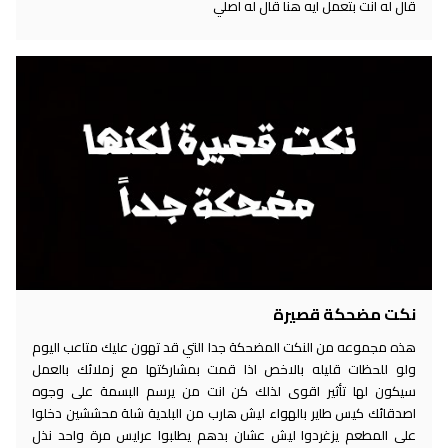
قال له انت بتعمل ايه هنا قال له اصلي
نكت مضحكة قصيرة
هذه مجموعه من النكت المضحكة جدا التي قد تهون عليك متاعب اليوم
ولو للحظات قليله بالاخص اذا قمت بمشاركتها مع زملائك بالعمل
سيكون لها تأثير اقوى لذلك كن انت من يرسم البسمة على وجوه
اصدقائك كيس طاير بالهواء ليش هارب من البلدية شلة محششين دخلوا
على المطعم يزغردوا ليش عشان بدهم يطلبوا عرايس مرة واحد نذل