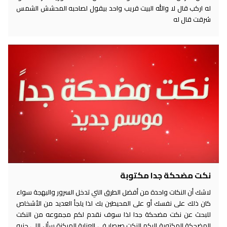
له اركب قال لا والله البيت قريب واحد بيقول لصاحبه المحشش الشمس
شرقت قال له
نكت مضحكة جدا مكتوبة
لاشك أن النكات واحدة من أفضل الطرق التي تدخل السرور والبهجة سواء
كان ذلك على نفسك أو على المحيطين بك لذا يلجأ العديد من الأشخاص
للبحث عن نكت مضحكة جدا لذا سوف نقدم لكم مجموعه من النكت
المضحكة المكتوبة اليكم النكت صرصار فى العناية المركزة سأل اللى جنبه