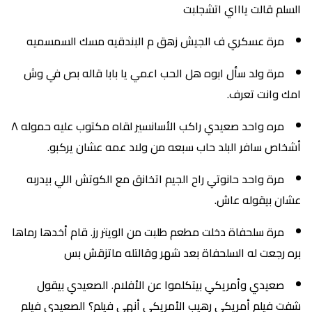
السلم قالت ياااي اتشجلبت
مرة عسكري ف الجيش زهق م البندقيه مسك السمسميه
مرة ولد سأل ابوه هل الحب اعمي يا بابا قاله بص في وش
امك وانت تعرف.
مره واحد صعيدي راكب الأسانسير لقاه مكتوب عليه حموله ٨
أشخاص سافر البلد حاب سبعه من ولاد عمه عشان يركبو.
مرة واحد حانوتي راح الجيم اتخانق مع الكوتش اللي بيدربه
عشان بيقوله عاش.
مرة سلحفاة دخلت مطعم طلبت من الويتر رز. قام أخدها رماها
بره رجعت له السلحفاة بعد شهر وقالتله ماتزقش بس
صعيدي وأمريكي بيتكلموا عن الأفلام. الصعيدي بيقول
شفت فيلم أمريكي رهيب الأمريكي أنهي فيلم؟ الصعيدي فيلم