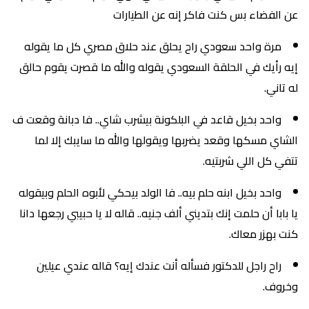
عن الفضاء بس كنت فاكر إنه عن الطيارات
مرة واحد سعودي راح يحلق عند حلاق مصري كل ما يقوله
إيه رأيك في الحلقة السعودي يقوله والله ما قصرت يقوم حالق
له تاني.
واحد بخيل قاعد في البلكونة بيشرب شاي.. فا دبانة وقعت ف
الشاي مسكها وقعد يضربها ويقولها والله ما سايبك إلا لما
تتفي كل اللي شربتيه.
واحد بخيل ابنه حلم بيه.. فا الولد بيحكي لأبوه الحلم وبيقوله
يا بابا أن حلمت إنك بتديني ألف جنيه.. قاله لا يا حبيبي رجعها دانا
كنت بهزر معاك.
راح راجل للدكتور فسأله أنت عندك إيه؟ قاله عندي عيلين
وخروف.