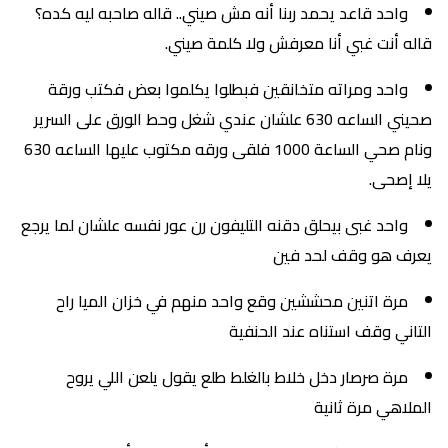
واحد قاعد يحمد ربنا أنه مش صيني.. قاله صاحبه ليه كده؟
قاله أنت غبي أنا معرفش ولا كلمة صيني.
واحد ومراته متخانقين فبطلوا يكلموا بعض فكتب ورقة
صحيني الساعه 630 علشان عندي شغل وحط الورق على السرير
ونام صحي الساعة 1000 فلقى ورقه مكتوب عليها الساعه 630
يلا إصحى.
واحد غبى بيحلق دقنه التليفون رن عور نفسه علشان لما يرجع
يعرف هو وقف لحد فين
مرة اتنين محششين وقع واحد منهم في خزان الميا راح
التاني وقف استناه عند الحنفية
مرة صرصار دخل خلاط بالغلط طلع يقول يلعن اللي يروح
الملاهي مرة ثانية