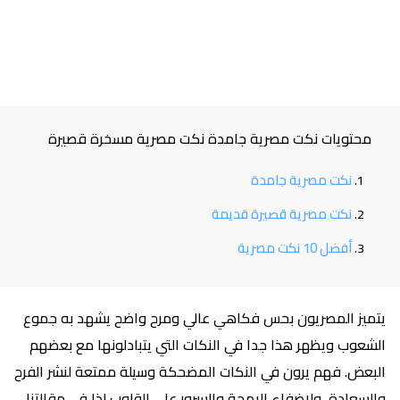
محتويات نكت مصرية جامدة نكت مصرية مسخرة قصيرة
نكت مصرية جامدة
نكت مصرية قصيرة قديمة
أفضل 10 نكت مصرية
يتميز المصريون بحس فكاهي عالي ومرح واضح يشهد به جموع
الشعوب ويظهر هذا جدا في النكات التي يتبادلونها مع بعضهم
البعض. فهم يرون في النكات المضحكة وسيلة ممتعة لنشر الفرح
والسعادة، ولإضفاء البهجة والسرور على القلوب لذا في مقالتنا