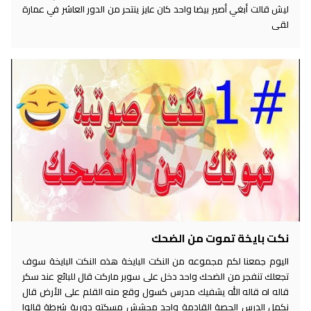
ليش قالت أبغي أصير بيضا واحد كان عايز ينتحر من الدور العاشر في عمارة
لقى
نكت بايخة تموت من الضحك
اليوم جمعنا لكم مجموعه من النكت البايخة هذه النكت البايخة سوف
تجعلك تنفجر من الضحك واحد دخل على سوبر ماركت قال للبائع عند سكر
قاله اه قاله الله يشفيك مدرس كسول وقع منه القلم على الأرض قال
نكمل الدرس الحصة القادمة واحد محشش مسكته دورية شرطة قالوا