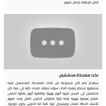
اتصل بالإطفاء وصاح عليهم
نكت مضحكة محششين
سنقدم لكم الأن مجموعة من النكت المضحكة للمحششين قمنا
بتجميعها لاجلكم وهذه النكت سوف تجعلك تضحك كثيرا في مرة كان
محششين في السجن قرروا أنهم يهربوا واتفقوا أنهم يقتلوا الحارس
علشان يعرفوا يهربوا ولما نزلوا ملقوش الحارس فقال واحد منهم
للأسف الخطة فشلت وهنستنى مرة تانية لما الحارس يكون موجود