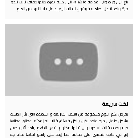
باع اللي وراه والي قدامه وا شترى اللي جنبه بقرة جالها جفاف نزلت نيدو
مرة واحد اتصل بصاحبه فبيقول له انت نايم رد عليه لا انا برد من الحلم
نكت سريعة
نعرض لكم اليوم مجموعة من النكت السريعة و الجديدة التي تثير الضحك
بشكل جنوني مره واحد بخيل بياكل فستق قالت له زوجته اعطني عطاها
حبه وحده قالت له حبه بس قالها مكلهم نفس الطعم واحد أقرع حس
إنو في حاجه بتمشي على دماغه حط إيده على راسو لقاها نمله جه