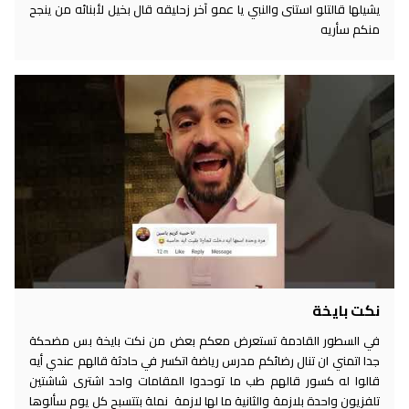
يشيلها قالتلو استنى والنبي يا عمو آخر زحليقه قال بخيل لأبنائه من ينجح
منكم سأريه
نكت بايخة
في السطور القادمة تستعرض معكم بعض من نكت بايخة بس مضحكة
جدا اتمني ان تنال رضائكم مدرس رياضة اتكسر في حادثة قالهم عندي أيه
قالوا له كسور قالهم طب ما توحدوا المقامات واحد اشترى شاشتين
تلفزيون واحدة بلازمة والثانية ما لها لازمة نملة بتتسبح كل يوم سألوها