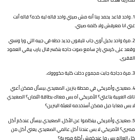
واحد قاعد يحمد ربنا أنه مش صيني واحد قاله ليه كده؟ قاله أنت
غبي انا معرفش ولا كلمه صيني.
مرة واحد بخيل أوى جاب تليفون جديد حطه في جيبه اللي ورا ونسي
وقعد على كرسي راح سامع صوت حاجه بتكسر قال يارب يبقي العمود
الفقرى.
مرة دجاجة جابت مجموع دخلت كلية حكوووك.
صعيدي وأمريكي في محطة بنزين. الصعيدي بيسأل ممكن أعبي
تانك العربية بتاعتي؟ الأمريكي آه بس معاك بطاقة ائتمان؟ الصعيدي
لا بس معايا حبل ممكن أستخدمه لتعبئة البنزين؟
صعيدي وأمريكي بيتكلموا عن الأكل. الصعيدي بيسأل عندكم أكل
مصري؟ الأمريكي لا بس عندنا أكل عالمي الصعيدي يعني أكل من
كل العالم بس ما عندكمش أكلة مصرية؟