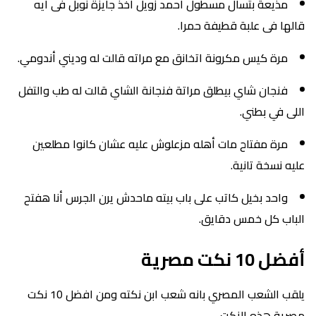
مذيعة بتسال مسطول احمد زويل اخذ جايزة نوبل فى ايه
قالها فى علبة قطيفة حمرا.
مرة كيس مكرونة اتخانق مع مراته قالت له وديني أندومي.
فنجان شاي بيطلق مراتة فنجانة الشاي قالت له طب والتفل
اللى في بطني.
مرة مفتاح مات أهله مزعلوش عليه عشان كانوا مطلعين
عليه نسخة تانية.
واحد بخيل كاتب على باب بيته ماحدش يرن الجرس أنا هفتح
الباب كل خمس دقايق.
أفضل 10 نكت مصرية
يلقب الشعب المصري بانه شعب ابن نكته ومن افضل 10 نكت
مصرية هذه النكت