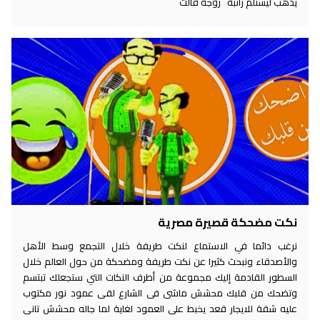
يذهب ليستلم راتبه زوجة قالت
نكت مضحكة قصيرة مصرية
نرغب دائما في الاستماع لنكت طريفة خلال التجمع وسط الأهل
والأصدقاء ونبحث كثيرا عن نكت طريفة ومضحكة من حول العالم خلال
السطور القادمة إليك مجموعة من أطرف النكات التي ستجعلك تبتسم
وتضحك من قلبك محشش ماشى فى الشارع لقى عمود نور مكتوب
عليه شقة للايجار قعد يخبط على العمود لغاية لما جاله محشش تانى