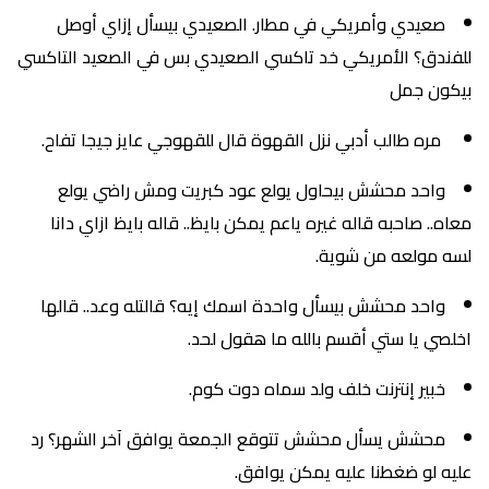
صعيدي وأمريكي في مطار. الصعيدي بيسأل إزاي أوصل
للفندق؟ الأمريكي خد تاكسي الصعيدي بس في الصعيد التاكسي
بيكون جمل
مره طالب أدبي نزل القهوة قال للقهوجي عايز جيجا تفاح.
واحد محشش بيحاول يولع عود كبريت ومش راضي يولع
معاه.. صاحبه قاله غيره ياعم يمكن بايظ.. قاله بايظ ازاي دانا
لسه مولعه من شوية.
واحد محشش بيسأل واحدة اسمك إيه؟ قالتله وعد.. قالها
اخلصي يا ستي أقسم بالله ما هقول لحد.
خبير إنترنت خلف ولد سماه دوت كوم.
محشش يسأل محشش تتوقع الجمعة يوافق آخر الشهر؟ رد
عليه لو ضغطنا عليه يمكن يوافق.