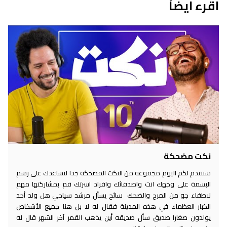
اقرء ايضاً
نكت مضحكة
سنقدم لكم اليوم مجموعه من النكت المضحكة جدا لنساعدك على رسم
البسمة على وجهك انت واصدقائك وافراد اسرتك قم بمشاركتها مهم
لاطفاء جو من المرح والضحك سائح يسأل مرشد سياحي هل ولد أحد
الكبار العظماء في هذه المدينة فقال له لا بل هنا جميع الأشخاص
يولدون صغارا صديق سأل صديقه أين يذهب القمر آخر الشهر قال له