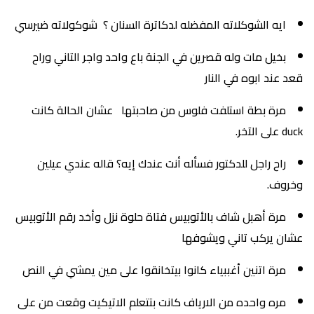
ايه الشوكلاته المفضله لدكاترة السنان ؟ شوكولاته ضيرسي
بخيل مات وله قصرين في الجنة باع واحد واجر التاني وراح
قعد عند ابوه في النار
مرة بطة استلفت فلوس من صاحبتها عشان الحالة كانت
duck على الآخر.
راح راجل للدكتور فسأله أنت عندك إيه؟ قاله عندي عيلين
وخروف.
مرة أهبل شاف بالأتوبيس فتاة حلوة نزل وأخد رقم الأتوبيس
عشان يركب تاني ويشوفها
مرة اتنين أغببياء كانوا بيتخانقوا على مين يمشي في النص
مره واحده من الارياف كانت بتتعلم الاتيكيت وقعت من على