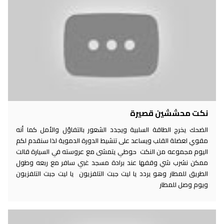
نكت محششين قصيرة
الضحك يخرج الطاقة السلبية ويجدد الشعور بالتفاؤل والأمل كما أنه
مقوي لعضلة القلب ويساعد على تنشيط الدورة الدموية لذا سنقدم لكم
اليوم مجموعه من النكت حوطي يتمشى مع عروسته في السيارة قالت
ممكن نشرب شي وقفها عند برادة مسجد غبي سافر مع ربعه وطول
الطريق للمطار وهو يردد يا ليت جبت التلفزيون يا ليت جبت التلفزيون
ويوم وصل للمطار