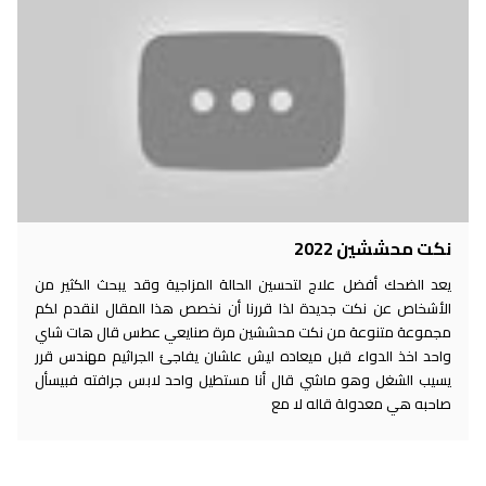
نكت محششين 2022
يعد الضحك أفضل علاج لتحسين الحالة المزاجية وقد يبحث الكثير من
الأشخاص عن نكت جديدة لذا قررنا أن نخصص هذا المقال لنقدم لكم
مجموعة متنوعة من نكت محششين مرة صنايعي عطس قال هات شاي
واحد اخذ الدواء قبل ميعاده ليش علشان يفاجئ الجراثيم مهندس قرر
يسيب الشغل وهو ماشي قال أنا مستطيل واحد لابس جرافته فبيسأل
صاحبه هي معدولة قاله لا مع