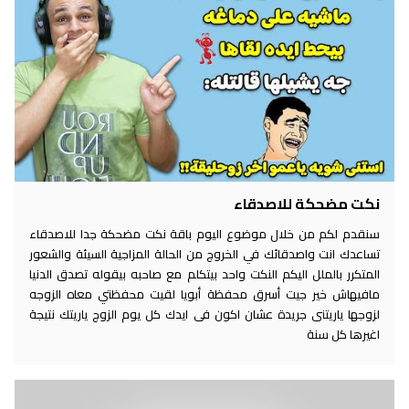
نكت مضحكة للاصدقاء
سنقدم لكم من خلال موضوع اليوم باقة نكت مضحكة جدا للاصدقاء
تساعدك انت واصدقائك في الخروج من الحالة المزاجية السيئة والشعور
المتكرر بالملل اليكم النكت واحد بيتكلم مع صاحبه بيقوله تصدق الدنيا
مافيهاش خير جيت أسرق محفظة أبويا لقيت محفظتي معاه الزوجه
لزوجها ياريتنى جريدة عشان اكون فى ايدك كل يوم الزوج ياريتك نتيجة
اغيرها كل سنة