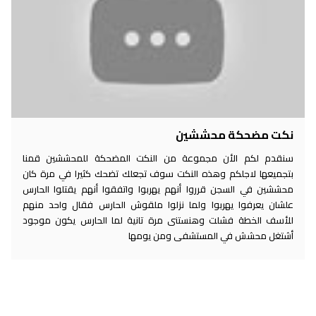
نكت مضحكة محششين
سنقدم لكم الأن مجموعة من النكت المضحكة للمحششين قمنا
بتجميعها لاجلكم وهذه النكت سوف تجعلك تضحك كثيرا في مرة كان
محششين في السجن قرروا أنهم يهربوا واتفقوا أنهم يقتلوا الحارس
علشان يعرفوا يهربوا ولما نزلوا ملقوش الحارس فقال واحد منهم
للأسف الخطة فشلت وهنستنى مرة تانية لما الحارس يكون موجود
أشتغل محشش في المستشفى ومن يومها