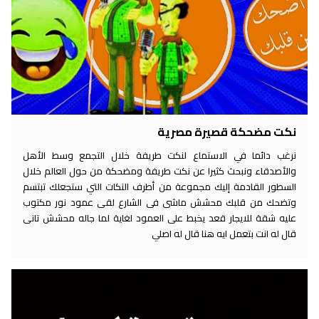
نكت مضحكة قصيرة مصرية
نرغب دائما في الاستماع لنكت طريفة خلال التجمع وسط الأهل
والأصدقاء ونبحث كثيرا عن نكت طريفة ومضحكة من حول العالم خلال
السطور القادمة إليك مجموعة من أطرف النكات التي ستجعلك تبتسم
وتضحك من قلبك محشش ماشى فى الشارع لقى عمود نور مكتوب
عليه شقة للايجار قعد يخبط على العمود لغاية لما جاله محشش تانى
قال له انت بتعمل ايه هنا قال له اصلي