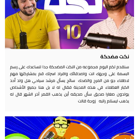
نكت مضحكة
سنقدم لكم اليوم مجموعه من النكت المضحكة جدا لنساعدك على رسم
البسمة على وجهك انت واصدقائك وافراد اسرتك قم بمشاركتها مهم
لاطفاء جو من المرح والضحك سائح يسأل مرشد سياحي هل ولد أحد
الكبار العظماء في هذه المدينة فقال له لا بل هنا جميع الأشخاص
يولدون صغارا صديق سأل صديقه أين يذهب القمر آخر الشهر قال له
يذهب ليستلم راتبه زوجة قالت