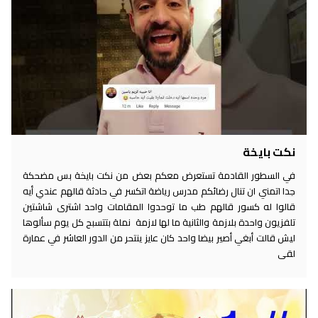
نكت بايخة
في السطور القادمة تستعرض معكم بعض من نكت بايخة بس مضحكة
جدا اتمني ان تنال رضائكم مدرس رياضة اتكسر في حادثة قالهم عندي أيه
قالوا له كسور قالهم طب ما توحدوا المقامات واحد اشترى شاشتين
تلفزيون واحدة بلازمة والثانية ما لها لازمة نملة بتتسبح كل يوم سألوها
ليش قالت أبغي أصير بيضا واحد كان عايز ينتحر من الدور العاشر في عمارة
لقى