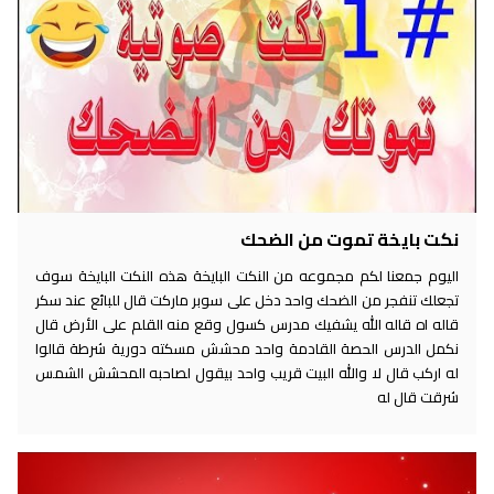
نكت بايخة تموت من الضحك
اليوم جمعنا لكم مجموعه من النكت البايخة هذه النكت البايخة سوف
تجعلك تنفجر من الضحك واحد دخل على سوبر ماركت قال للبائع عند سكر
قاله اه قاله الله يشفيك مدرس كسول وقع منه القلم على الأرض قال
نكمل الدرس الحصة القادمة واحد محشش مسكته دورية شرطة قالوا
له اركب قال لا والله البيت قريب واحد بيقول لصاحبه المحشش الشمس
شرقت قال له