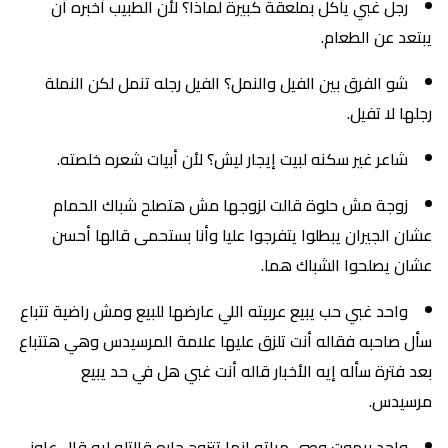
رجل غبي يأكل بملعقة كبيرة لماذا؟ لأن الطبيب أخبره أن
يبتعد عن الطعام.
شو الفرق بين الفيل والنمل؟ الفيل رجله تنمل لكن النملة
رجلها لا تفيل.
شاعر غير سكنه لبيت إيجار ليش؟ لأن أبيات شعره خلصته.
زوجة مش حلوة قالت لزوجها مش هتصلح شباك الحمام
عشان الجيران يبطلوا يتفرجوا عليا وأنا بستحمى قالها أحسن
عشان يصلحوا الشباك هما.
واحد غبي حب يبيع عربيته اللي عارضها للبيع ومش راضية تتباع
سأل صاحبه فقاله أنت تلزق عليها علامة المرسيدس وهي هتتباع
بعد فترة سأله إيه الأخبار قاله أنت غبي هل في حد يبيع
مرسيدس.
واحد بيموت وصى مراته إنها تتزوج جاره قالتله ليه قال عاوز