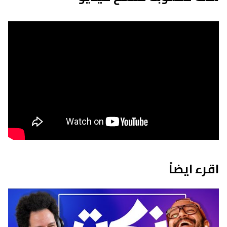
اقرء ايضاً