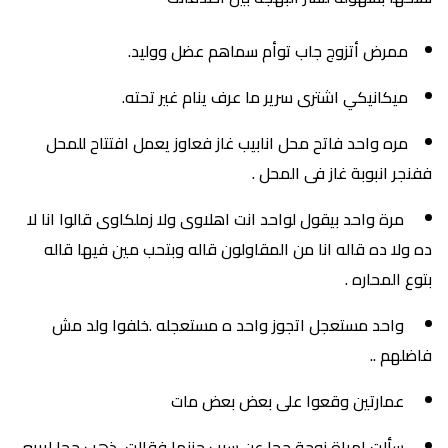
ممرض أتزوج جاب توأم سماهم عضل ووليد.
ميكانيكي اشترى سرير ما عرف ينام غير تحته.
مره واحد فاتح محل انابيب غاز فعاوز يعمل افتتاح للمحل
ففنجر انبوبة غاز فى المحل .
مرة واحد بيقول لواحد انت اهلاوى ولا زملكاوى قالوا انا لا
ده ولا ده قاله انا من المقاولون قاله وبتحب مين فيها قاله
بتوع المحاره .
واحد مستعجل اتجوز واحد ه مستعجله .خلفوا ولد مش
فاضلهم ..
عمارتين وقعوا على بعض بعض مات
سألت امراة زوجة جحا عن سبب حزنها فقالت ذهب جحا ليبيع