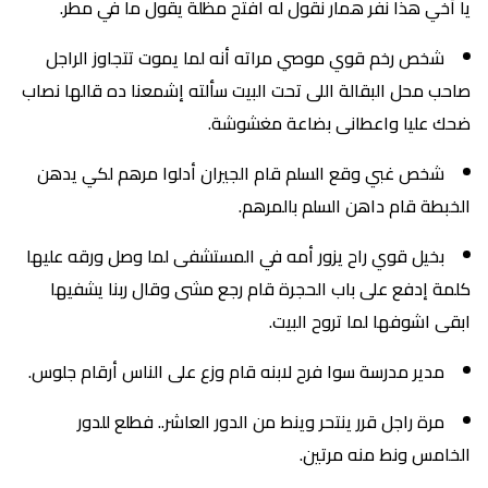
يا أخي هذا نفر همار نقول له افتح مظلة يقول ما في مطر.
شخص رخم قوي موصي مراته أنه لما يموت تتجاوز الراجل
صاحب محل البقالة اللى تحت البيت سألته إشمعنا ده قالها نصاب
ضحك عليا واعطانى بضاعة مغشوشة.
شخص غبي وقع السلم قام الجيران أدلوا مرهم لكي يدهن
الخبطة قام داهن السلم بالمرهم.
بخيل قوي راح يزور أمه في المستشفى لما وصل ورقه عليها
كلمة إدفع على باب الحجرة قام رجع مشى وقال ربنا يشفيها
ابقى اشوفها لما تروح البيت.
مدير مدرسة سوا فرح لابنه قام وزع على الناس أرقام جلوس.
مرة راجل قرر ينتحر وينط من الدور العاشر.. فطلع للدور
الخامس ونط منه مرتين.