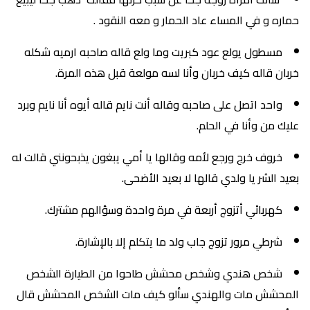
حماره و في المساء عاد الحمار و معه النقود .
مسطول يولع عود كبريت وما ولع قاله صاحبه ارميه شكله
خربان قاله كيف خربان وأنا لسه مولعة قبل هذه المرة.
واحد اتصل على صاحبه وقاله أنت نايم قاله أيوه أنا نايم وبرد
عليك من وأنا في الحلم.
خروف خرج ورجع لأمه وقالها يا أمي يبغون يذبحونني قالت له
بعيد الشر يا ولدي قالها لا بعيد الأضحى.
كهربائي أتزوج أربعة في مرة واحدة وسؤالهم مشترك.
شرطي مرور تزوج جاب ولد ما يتكلم إلا بالإشارة.
شخص هندي وشخص محشش طاحوا من الطيارة الشخص
المحشش مات والهندي سألو كيف مات الشخص المحشش قال