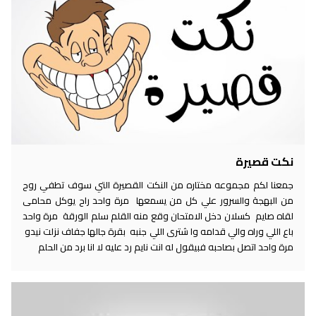
نكت قصيرة
جمعنا لكم مجموعه مختاره من النكت القصيرة التي سوف تطفي روح
من البهجة والسرور علي كل من يسمعها مرة واحد راح يوكل محامى
لقاه صايم كسلان دخل الامتحان وقع منه القلم سلم الورقة مرة واحد
باع اللي وراه والي قدامه وا شترى اللي جنبه بقرة جالها جفاف نزلت نيدو
مرة واحد اتصل بصاحبه فبيقول له انت نايم رد عليه لا انا برد من الحلم