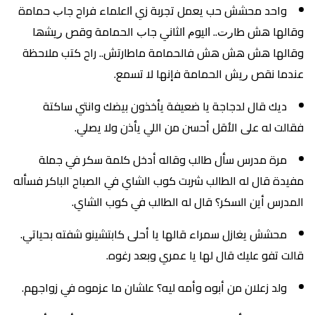
واحد ﻣﺤﺸﺶ ﺣﺐ يعمل ﺗﺠﺮبة زي ﺍﻟعلماء فراح ﺟﺎﺏ ﺣﻤﺎﻣة
وقالها ﻫﺶ ﻃﺎﺭﺕ.. ﺍﻟﻴﻮﻡ ﺍﻟﺜﺎﻧﻲ ﺟﺎﺏ الحمامة وﻗﺺ ﺭﻳﺸها
وقالها ﻫﺶ ﻫﺶ ﻫﺶ فالحمامة ماطارتش.. راح ﻛﺘﺐ ﻣﻼحظة
ﻋﻨﺪﻣﺎ ﻧﻘﺺ ﺭﻳﺶ الحمامة ﻓإﻧﻬﺎ ﻻ ﺗﺴﻤﻊ.
ديك قال لدجاجة يا ضعيفة يأخذون بيضك وانتي ساكتة
فقالت له على الأقل أحسن من اللي يأذن ولا يصلي.
مرة مدرس سأل طالب وقاله أدخل كلمة سكر في جملة
مفيدة قال له الطالب شربت كوب الشاي في الصباح الباكر فسأله
المدرس أين السكر؟ قال له الطالب في كوب الشاي.
محشش يغازل سمراء قالها يا أحلى كابتشينو شفته بحياتي.
قالت تفو عليك قال لها يا عمري وبعد رغوه.
ولد زعلان من أبوه وأمه ليه؟ علشان ما عزموه في زواجهم.