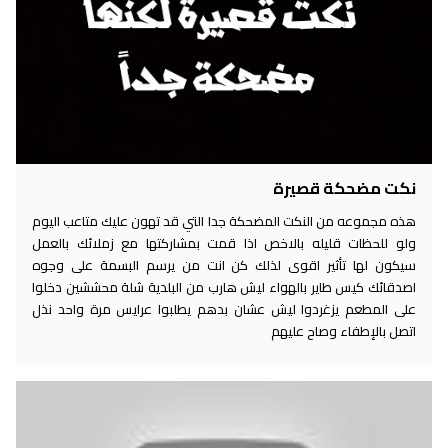
نكت مضحكة قصيرة
هذه مجموعه من النكت المضحكة جدا التي قد تهون عليك متاعب اليوم
ولو للحظات قليله بالاخص اذا قمت بمشاركتها مع زملائك بالعمل
سيكون لها تأثير اقوى لذلك كن انت من يرسم البسمة على وجوه
اصدقائك كيس طاير بالهواء ليش هارب من البلدية شلة محششين دخلوا
على المطعم يزغردوا ليش عشان بدهم يطلبوا عرايس مرة واحد نذل
اتصل بالإطفاء وصاح عليهم