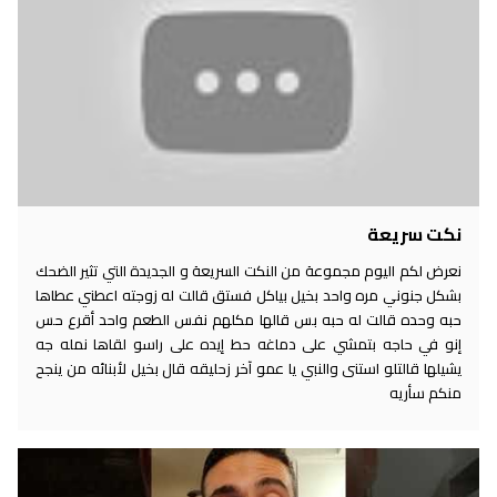
نكت سريعة
نعرض لكم اليوم مجموعة من النكت السريعة و الجديدة التي تثير الضحك
بشكل جنوني مره واحد بخيل بياكل فستق قالت له زوجته اعطني عطاها
حبه وحده قالت له حبه بس قالها مكلهم نفس الطعم واحد أقرع حس
إنو في حاجه بتمشي على دماغه حط إيده على راسو لقاها نمله جه
يشيلها قالتلو استنى والنبي يا عمو آخر زحليقه قال بخيل لأبنائه من ينجح
منكم سأريه