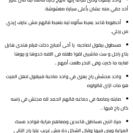
أخد حقي منه عشان بأعلى سيارة مغشوشة.
أخطبوط قاعد يعيط سألوه ليه بتعيط قالهم مش عارف إيدي
من رجلي.
مسطول بيقول لصاحبه يا أخى أمبارح دخلت فيلم هندى هايل
بتاع راجل و ست ماشيين لقوا طفله فى اللفه خدوها و ربوها
لغايه ما كبرت وفى الاخر طلعت أمهم ..
واحد محشش راح يعزى في واحد صاحبة فبيقول لاهل الميت
هو مات ازاى قالولوه
صابته رصاصة في دماغه قالهم الحمد لله مجتش في راسه
كان راح فيها ..
مرة اتنين مساطيل قاعدين ومعاهم مراية فواحد مسك
المراية وبص فيها وقال الشكل دة مش غريب عليا راح التانى