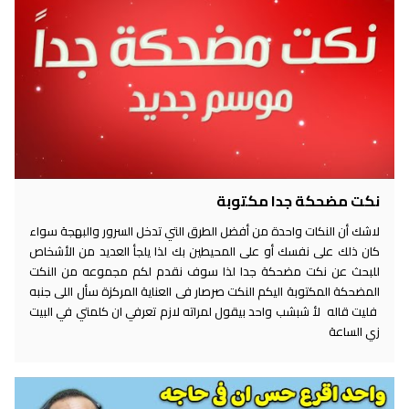
نكت مضحكة جدا مكتوبة
لاشك أن النكات واحدة من أفضل الطرق التي تدخل السرور والبهجة سواء
كان ذلك على نفسك أو على المحيطين بك لذا يلجأ العديد من الأشخاص
للبحث عن نكت مضحكة جدا لذا سوف نقدم لكم مجموعه من النكت
المضحكة المكتوبة اليكم النكت صرصار فى العناية المركزة سأل اللى جنبه
فليت قاله لأ شبشب واحد بيقول لمراته لازم تعرفي ان كلمتي في البيت
زي الساعة