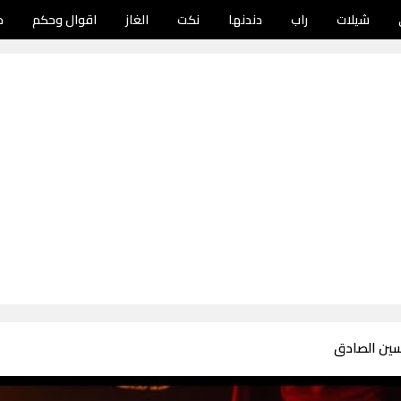
شيلات
راب
دندنها
نكت
الغاز
اقوال وحكم
د
سين الصادق