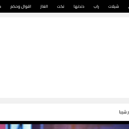
شيلات
راب
دندنها
نكت
الغاز
اقوال وحكم
د
 شيبا