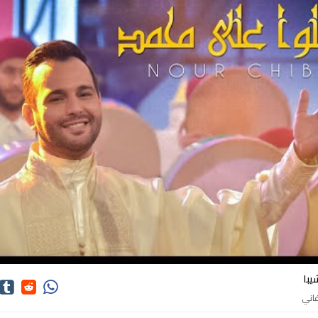
كلمات اغاني نور شيبا
يبا