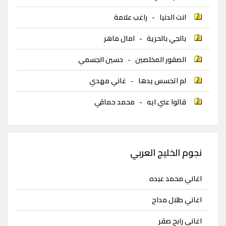
انت الدنيا
-
راغب علامة
بالجي بالحرية
-
امال ماهر
الصقور المخلصين
-
حسين الجسمي
لم اتحسس يدها
-
غاني مهدي
قالوا عني ايه
-
محمد حماقي
نجوم الخليج العربي
اغاني محمد عبده
اغاني طلال مداح
اغاني رابح صقر