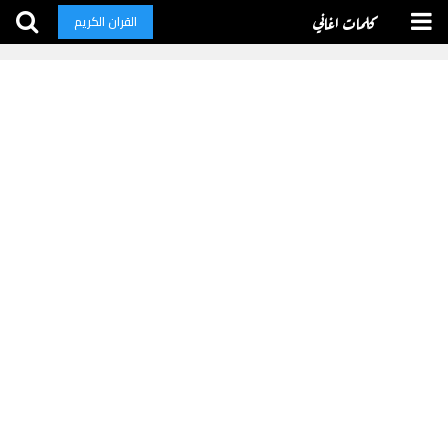
كلمات اغاني
القران الكريم