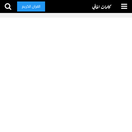
كلمات اغاني
القران الكريم