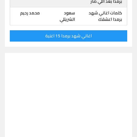
برمدا بعد اللي صار
كلمات اغاني شهد
سعود
محمد رحيم
برمدا اعشقك
الشريتلي
اغاني شهد برمدا 15 اغنية