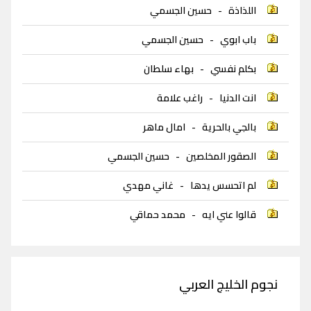
اللذاذة
-
حسين الجسمي
باب ابوي
-
حسين الجسمي
بكلم نفسي
-
بهاء سلطان
انت الدنيا
-
راغب علامة
بالجي بالحرية
-
امال ماهر
الصقور المخلصين
-
حسين الجسمي
لم اتحسس يدها
-
غاني مهدي
قالوا عني ايه
-
محمد حماقي
نجوم الخليج العربي