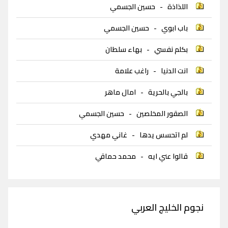
اللذاذة
-
حسين الجسمي
باب ابوي
-
حسين الجسمي
بكلم نفسي
-
بهاء سلطان
انت الدنيا
-
راغب علامة
بالجي بالحرية
-
امال ماهر
الصقور المخلصين
-
حسين الجسمي
لم اتحسس يدها
-
غاني مهدي
قالوا عني ايه
-
محمد حماقي
نجوم الخليج العربي