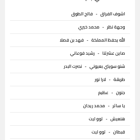
اشوف الفراق
-
فالح الطوق
وجهة نظر
-
محمد خيري
الله يحفظ المملكة
-
فهد بن فصلا
صاين عشرتنا
-
رشيد فوعاني
شنو سويتي بعيوني
-
نصرت البدر
طربقة
-
لارا نور
جنون
-
عظيم
يا ساتر
-
محمد ريحان
هنعيش
-
توو ليت
قبطان
-
توو ليت