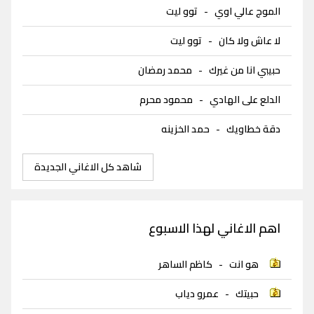
الموج عالي اوي
-
توو ليت
لا عاش ولا كان
-
توو ليت
حبيبي انا من غيرك
-
محمد رمضان
الدلع على الهادي
-
محمود محرم
دقة خطاويك
-
حمد الخزينه
شاهد كل الاغاني الجديدة
اهم الاغاني لهذا الاسبوع
هو انت
-
كاظم الساهر
حبيتك
-
عمرو دياب