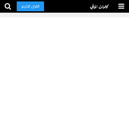
كلمات اغاني
القران الكريم