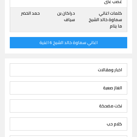
غصب عنى
كلمات اغاني
د.راكان بن
حمد الخضر
سماوة خالد الشيخ
سياف
ما ينام
اغاني سماوة خالد الشيخ 6 اغنية
اخبار ومقالات
الغاز صعبة
نكت مضحكة
كلام حب