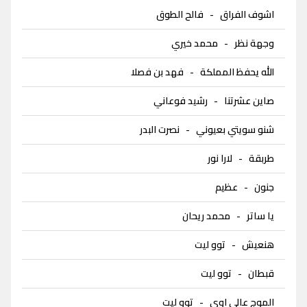
اشوف الفراق
-
فالح الطوق
وجهة نظر
-
محمد خيري
الله يحفظ المملكة
-
فهد بن فصلا
صاين عشرتنا
-
رشيد فوعاني
شنو سويتي بعيوني
-
نصرت البدر
طربقة
-
لارا نور
جنون
-
عظيم
يا ساتر
-
محمد ريحان
هنعيش
-
توو ليت
قبطان
-
توو ليت
الموج عالي اوي
-
توو ليت