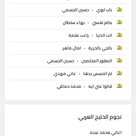
باب ابوي
-
حسين الجسمي
بكلم نفسي
-
بهاء سلطان
انت الدنيا
-
راغب علامة
بالجي بالحرية
-
امال ماهر
الصقور المخلصين
-
حسين الجسمي
لم اتحسس يدها
-
غاني مهدي
قالوا عني ايه
-
محمد حماقي
نجوم الخليج العربي
اغاني محمد عبده