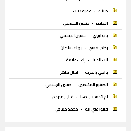
حبيتك
-
عمرو دياب
اللذاذة
-
حسين الجسمي
باب ابوي
-
حسين الجسمي
بكلم نفسي
-
بهاء سلطان
انت الدنيا
-
راغب علامة
بالجي بالحرية
-
امال ماهر
الصقور المخلصين
-
حسين الجسمي
لم اتحسس يدها
-
غاني مهدي
قالوا عني ايه
-
محمد حماقي