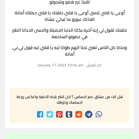
لقينا غير همو وشجونو
أوعى يا قلبي تنسى أوعى يا قلبي حلفتك يا قلبي حملتك أمانة
الفاتك عبورو ما تبكي عشانا
حلفتك تقول لي إيه آخرة بكانا الدنيا الجميلة والحسن الحدانا الطير
في غصونو الساجعة
وحنانا كل الناس تغني نحنا الهم طوانا ليه يا قلبي ليه قول لي بي
أمانة
اخر تعديل : January 17, 2023 10:04 am
هل انت من عشاق عمر احساس ؟ اذن انشر هذه الاغنية واعكس روعة
احساسك وذوقك