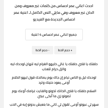
احدث اغاني عمر احساس من كلمات غير معروف ومن
الحان غير معروف وفي مايلي النص الكامل لـ اغنية عمر
احساس الجديدة مع الفيديو
جميع اغاني عمر احساس 4 اغنية
+ حجم الخط
- حجم الخط
حلفتك يا قلبي حلفتك يا غالي خليهو الغرام ليه تنهان لوحدك ليه
والزل حرام تتعذب
لوحدك ليل و الناس نيام إن جاك يوم يصالحك قول ليهو الكلام
أوعى يعود حنينك وترد
السلام حلفتك يا قلبي الخانك تخونو والفايت غرامك أوعك يوم
تصونو زي ما أبكى عيني
سهر لي عيونو أوعى تقول لي تاني ما بنعيش بدونو إيه في الحب