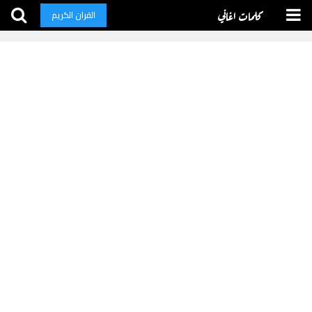
كلمات اغاني
القران الكريم