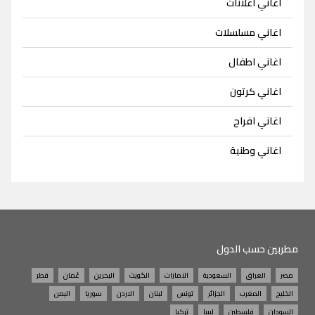
اغاني اعلانات
اغاني مسلسلات
اغاني اطفال
اغاني كرتون
اغاني افراح
اغاني وطنية
مطربين حسب الدول
مصر
العراق
السعودية
الامارات
الكويت
البحرين
عُمان
قطر
الخليج
المغرب
الجزائر
تونس
لبنان
الاردن
سوريا
اليمن
السودان
فلسطين
ليبيا
تركيا