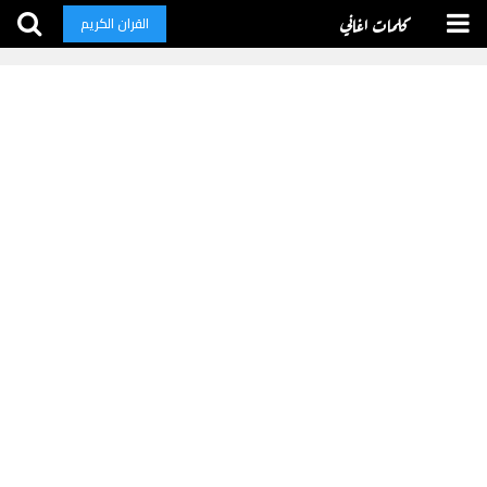
كلمات اغاني
القران الكريم