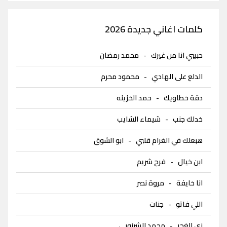
كلمات اغاني جديدة 2026
حبيبي انا من غيرك
-
محمد رمضان
الدلع على الهادي
-
محمود محرم
دقة خطاويك
-
حمد الخزينه
خدلك جنب
-
شيماء الشايب
هبعلك في الغرام قلبي
-
ابو الشوق
ابن خيال
-
فرح شريم
انا خايفة
-
مروة نصر
اللي فاتو
-
جنات
زي الغجر
-
محمد الشرنوبى