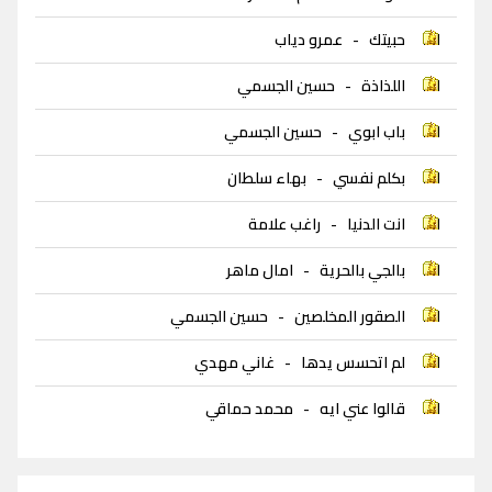
حبيتك
-
عمرو دياب
اللذاذة
-
حسين الجسمي
باب ابوي
-
حسين الجسمي
بكلم نفسي
-
بهاء سلطان
انت الدنيا
-
راغب علامة
بالجي بالحرية
-
امال ماهر
الصقور المخلصين
-
حسين الجسمي
لم اتحسس يدها
-
غاني مهدي
قالوا عني ايه
-
محمد حماقي