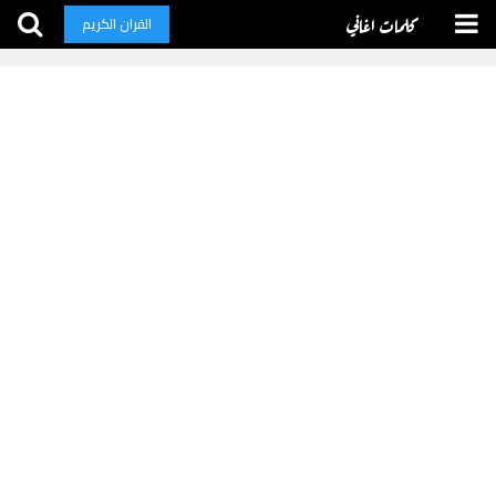
كلمات اغاني
القران الكريم