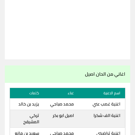
اغاني من الحان اصيل
اسم الاغنية
غناء
كلمات
اغنية غصب عني
محمد صباحي
يزيد بن خالد
اغنية الف شكرا
اصيل ابو بكر
تركي
المشيقح
اغنية تراضيني
محمد صباحي
سعيد بن مانع