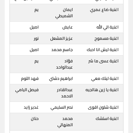
اغنية ضاع عمري
ايمان
يم
الشميطي
اغنية الي الله
عايض
اصيل
اغنية مسموح
عزيز المشعل
نور
اغنية ليش انا احبك
جاسم محمد
اصيل
اغنية عسى ما شر
فؤاد
يم
عبدالواحد
اغنية ليتك معي
ابراهيم دشتي
فهد التوم
اغنية يا زين هالجيه
عبدالقادر
فيصل اليامي
الاحمد
اغنية شلون اقوى
نصر السليمي
غدير زايد
اغنية استشك
محمد
حنان
المنهالي