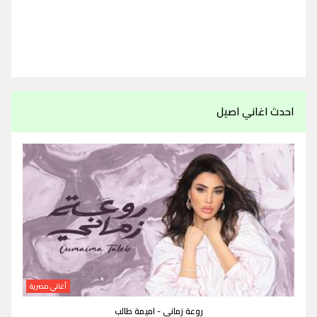
احدث اغاني اصيل
أغاني مصرية
روعة زماني - اميمة طالب