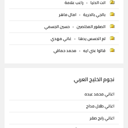
انت الدنيا
-
راغب علامة
بالجي بالحرية
-
امال ماهر
الصقور المخلصين
-
حسين الجسمي
لم اتحسس يدها
-
غاني مهدي
قالوا عني ايه
-
محمد حماقي
نجوم الخليج العربي
اغاني محمد عبده
اغاني طلال مداح
اغاني رابح صقر