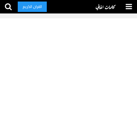
كلمات اغاني
القران الكريم