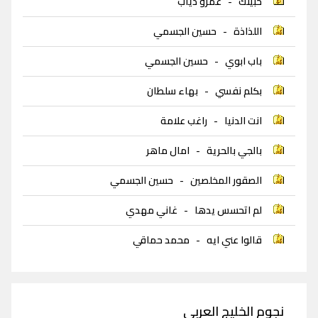
حبيتك
-
عمرو دياب
اللذاذة
-
حسين الجسمي
باب ابوي
-
حسين الجسمي
بكلم نفسي
-
بهاء سلطان
انت الدنيا
-
راغب علامة
بالجي بالحرية
-
امال ماهر
الصقور المخلصين
-
حسين الجسمي
لم اتحسس يدها
-
غاني مهدي
قالوا عني ايه
-
محمد حماقي
نجوم الخليج العربي