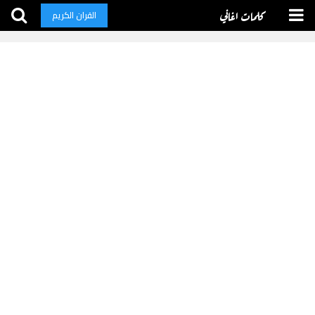
كلمات اغاني
القران الكريم