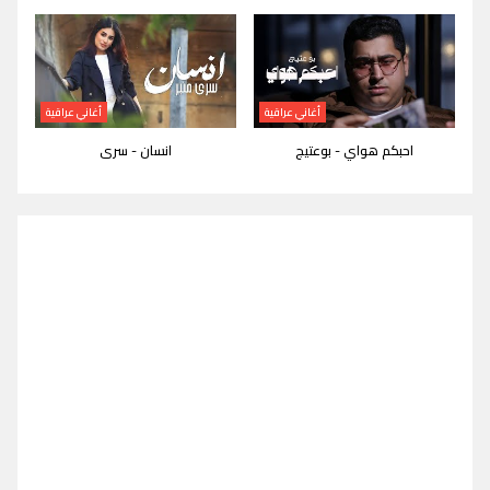
أغاني عراقية
أغاني عراقية
احبكم هواي - بوعتيج
انسان - سرى