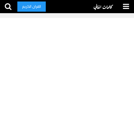
كلمات اغاني
القران الكريم