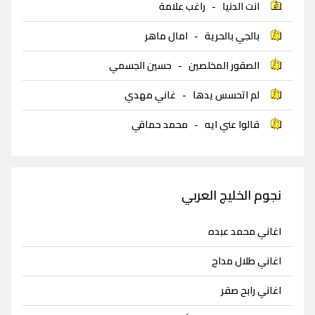
انت الدنيا
-
راغب علامة
بالجي بالحرية
-
امال ماهر
الصقور المخلصين
-
حسين الجسمي
لم اتحسس يدها
-
غاني مهدي
قالوا عني ايه
-
محمد حماقي
نجوم الخليج العربي
اغاني محمد عبده
اغاني طلال مداح
اغاني رابح صقر