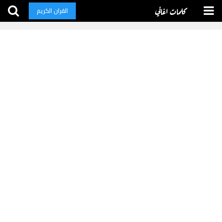
كلمات اغاني
القران الكريم