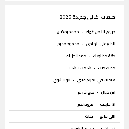
كلمات اغاني جديدة 2026
حبيبي انا من غيرك
-
محمد رمضان
الدلع على الهادي
-
محمود محرم
دقة خطاويك
-
حمد الخزينه
خدلك جنب
-
شيماء الشايب
هبعلك في الغرام قلبي
-
ابو الشوق
ابن خيال
-
فرح شريم
انا خايفة
-
مروة نصر
اللي فاتو
-
جنات
زي الغجر
-
محمد الشرنوبى