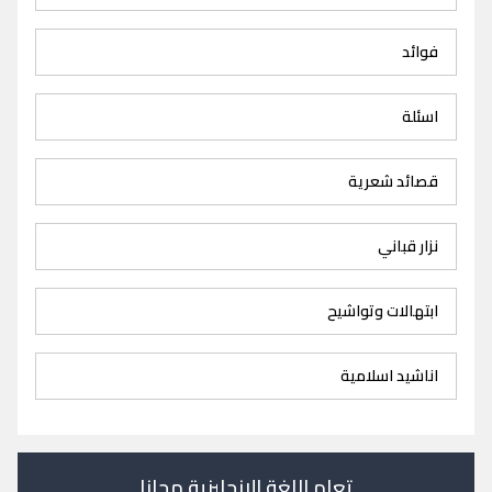
فوائد
اسئلة
قصائد شعرية
نزار قباني
ابتهالات وتواشيح
اناشيد اسلامية
تعلم اللغة الانجليزية مجانا