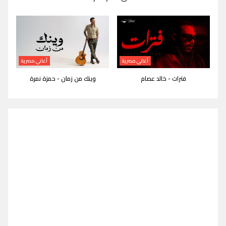
أغاني مصرية
أغاني مصرية
فترات - خالد عصام
وينك من زمان - حمزة نمرة