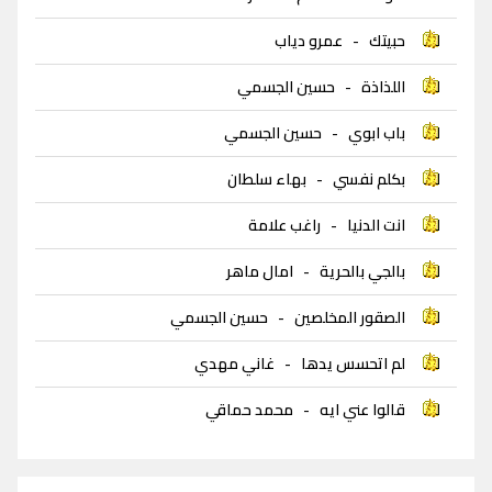
حبيتك
-
عمرو دياب
اللذاذة
-
حسين الجسمي
باب ابوي
-
حسين الجسمي
بكلم نفسي
-
بهاء سلطان
انت الدنيا
-
راغب علامة
بالجي بالحرية
-
امال ماهر
الصقور المخلصين
-
حسين الجسمي
لم اتحسس يدها
-
غاني مهدي
قالوا عني ايه
-
محمد حماقي