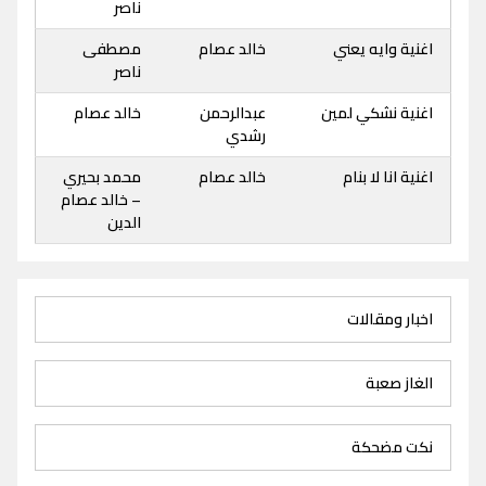
ناصر
اغنية وايه يعني
خالد عصام
مصطفى
ناصر
اغنية نشكي لمين
عبدالرحمن
خالد عصام
رشدي
اغنية انا لا بنام
خالد عصام
محمد بحيري
– خالد عصام
الدين
اخبار ومقالات
الغاز صعبة
نكت مضحكة