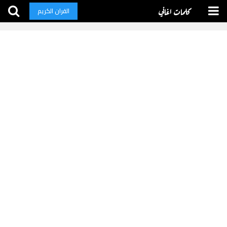
كلمات اغاني
القران الكريم