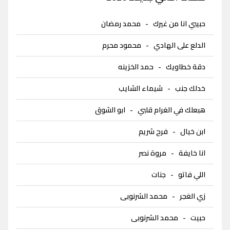
حبيبي انا من غيرك
-
محمد رمضان
الدلع على الهادي
-
محمود محرم
دقة خطاويك
-
حمد الخزينه
خدلك جنب
-
شيماء الشايب
هبعلك في الغرام قلبي
-
ابو الشوق
ابن خيال
-
فرح شريم
انا خايفة
-
مروة نصر
اللي فاتو
-
جنات
زي الغجر
-
محمد الشرنوبى
حبيت
-
محمد الشرنوبى