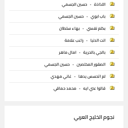
اللذاذة
-
حسين الجسمي
باب ابوي
-
حسين الجسمي
بكلم نفسي
-
بهاء سلطان
انت الدنيا
-
راغب علامة
بالجي بالحرية
-
امال ماهر
الصقور المخلصين
-
حسين الجسمي
لم اتحسس يدها
-
غاني مهدي
قالوا عني ايه
-
محمد حماقي
نجوم الخليج العربي