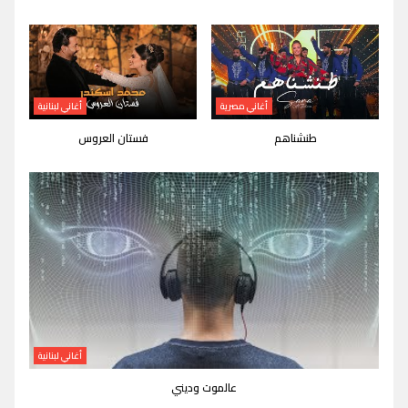
أغاني مصرية
أغاني لبنانية
طنشناهم
فستان العروس
أغاني لبنانية
عالموت وديني